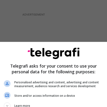
Telegrafi asks for your consent to use your
personal data for the following purposes:
Personalised advertising and content, advertising and content
measurement, audience research and services development
ori paraqet zbulimin e tij madhor të fushës së re –
Store and/or access information on a device
ike, duke e shpjeguar se si formohet dhe ç’rol luan
Learn more