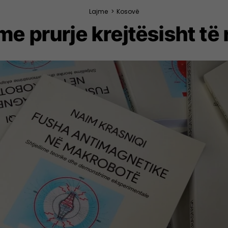
Lajme
>
Kosovë
 me prurje krejtësisht të