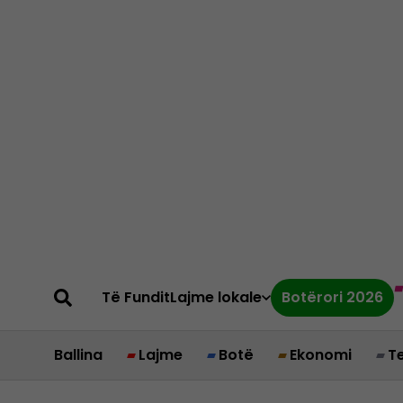
Të Fundit
Lajme lokale
Botërori 2026
Ballina
Lajme
Botë
Ekonomi
T