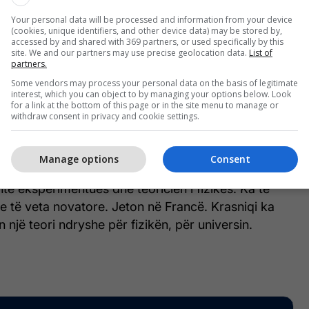
Your personal data will be processed and information from your device
ike si e vetmja forcë shtytëse në makrobotë është
(cookies, unique identifiers, and other device data) may be stored by,
accessed by and shared with 369 partners, or used specifically by this
ersin të jetë kështu sikurse është, e pa këtë forcë
site. We and our partners may use precise geolocation data.
List of
partners.
 tërheqëse do ta mbanin universin të tkurrur si një
ik, shkruan Epoka e Re.
Some vendors may process your personal data on the basis of legitimate
interest, which you can object to by managing your options below. Look
for a link at the bottom of this page or in the site menu to manage or
withdraw consent in privacy and cookie settings.
utori i saj ka parashtruar disa nga arritjet e tij në
dekadëshe, me theks të posaçëm punën e dekadës
vitin 2013 ka zbuluar fushën antimagnetike.
Manage options
Consent
të eksperimentues dhe teoricien i fizikës. Ka të
e të veta novatore. Jeton në Francë. Krasniqi ka
 një teori ndryshe për fizikën, për universin.