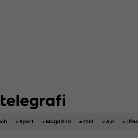
ech
Sport
Magazina
Cult
Ajo
Life