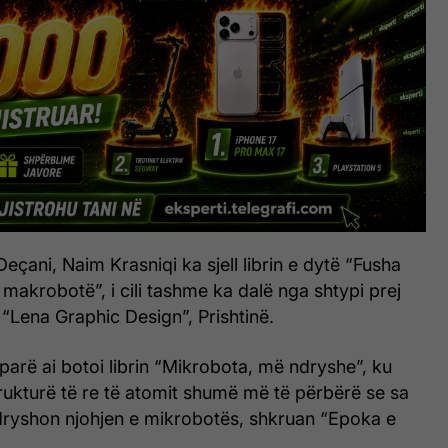
eçani, Naim Krasniqi ka sjell librin e dytë “Fusha
makrobotë”, i cili tashme ka dalë nga shtypi prej
“Lena Graphic Design”, Prishtinë.
arë ai botoi librin “Mikrobota, më ndryshe”, ku
rukturë të re të atomit shumë më të përbërë se sa
dryshon njohjen e mikrobotës, shkruan “Epoka e