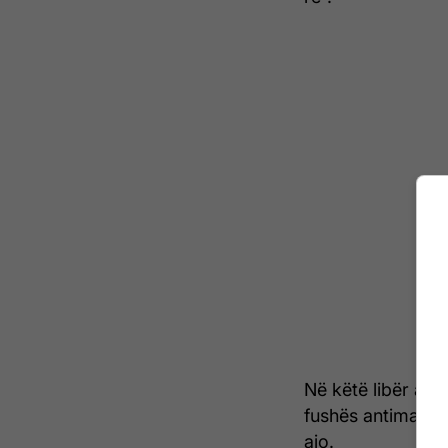
Në këtë libër aut
fushës antimagnet
ajo.