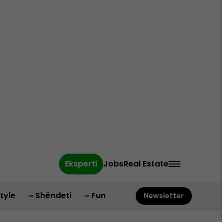
Eksperti
Jobs
Real Estate
style
Shëndeti
Fun
Newsletter