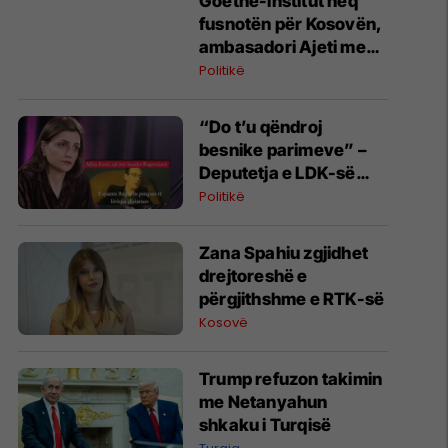
Goethe-Institut heq
fusnotën për Kosovën,
ambasadori Ajeti me
apel për qytetarët
Politikë
“Do t’u qëndroj
besnike parimeve” –
Deputetja e LDK-së
tregon pse është
Politikë
kundër LVV-së
Zana Spahiu zgjidhet
drejtoreshë e
përgjithshme e RTK-së
Kosovë
Trump refuzon takimin
me Netanyahun
shkaku i Turqisë