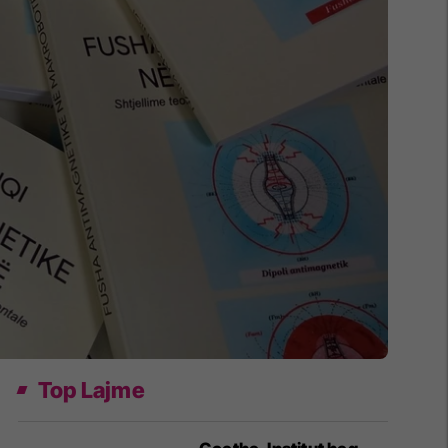
Top Lajme