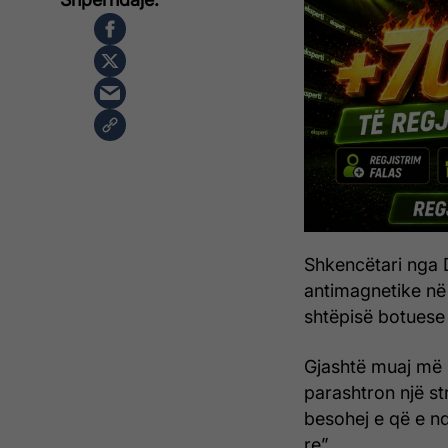
Shkencëtari nga D
antimagnetike në 
shtëpisë botuese 
Gjashtë muaj më p
parashtron një st
besohej e që e n
re”.