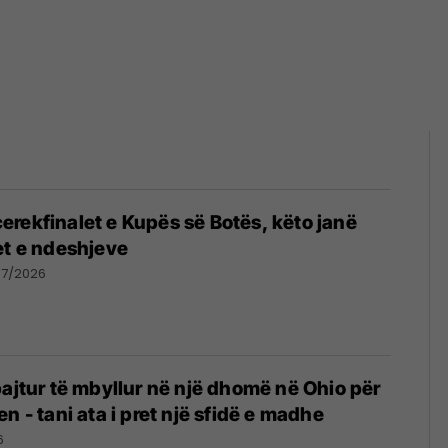
rekfinalet e Kupës së Botës, këto janë
et e ndeshjeve
07/2026
bajtur të mbyllur në një dhomë në Ohio për
n - tani ata i pret një sfidë e madhe
6