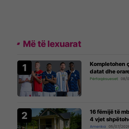
Më të lexuarat
Kompletohen çe
datat dhe orar
Përfaqësueset
08/
16 fëmijë të m
4 vjet shpëtohe
Amerika
05/07/202