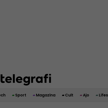
ech
Sport
Magazina
Cult
Ajo
Life