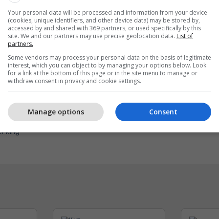
Your personal data will be processed and information from your device
(cookies, unique identifiers, and other device data) may be stored by,
accessed by and shared with 369 partners, or used specifically by this
site. We and our partners may use precise geolocation data.
List of
partners.
Some vendors may process your personal data on the basis of legitimate
interest, which you can object to by managing your options below. Look
for a link at the bottom of this page or in the site menu to manage or
withdraw consent in privacy and cookie settings.
eri ma kjut najher vjen
Me ju në çdo kilometër 
Manage options
Consent
rë në Burger King
EXFIS
r King