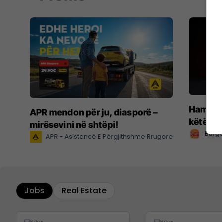
Hamburg
APR mendon për ju, diasporë –
këtë ve
mirësevini në shtëpi!
Burge
APR - Asistencë E Përgjithshme Rrugore
Jobs
Real Estate