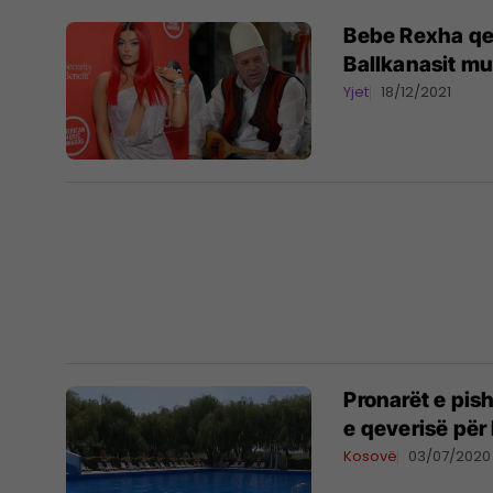
Bebe Rexha qe
Ballkanasit mu
Yjet
18/12/2021
Pronarët e pis
e qeverisë për 
Kosovë
03/07/2020