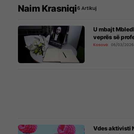
Naim Krasniqi
6 Artikuj
U mbajt Mbled
veprës së prof
Kosovë
06/03/2026
Vdes aktivisti