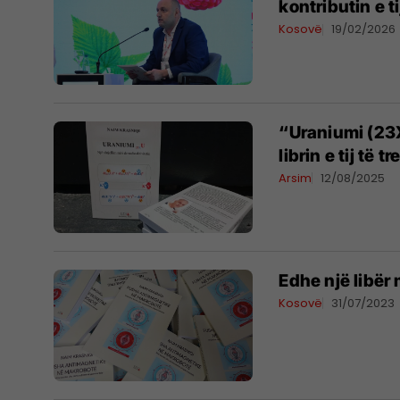
kontributin e t
Kosovë
19/02/2026
“Uraniumi (23X
librin e tij të
Arsim
12/08/2025
Edhe një libër 
Kosovë
31/07/2023