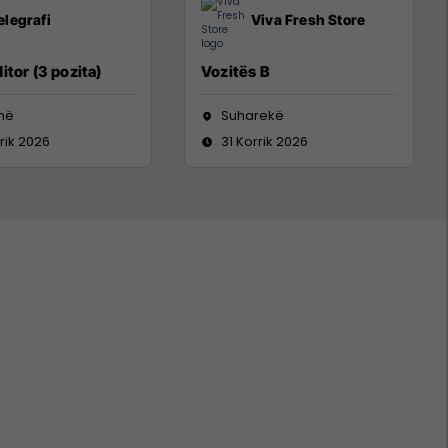
elegrafi
Viva Fresh Store
itor (3 pozita)
Vozitës B
inë
Suharekë
rik 2026
31 Korrik 2026