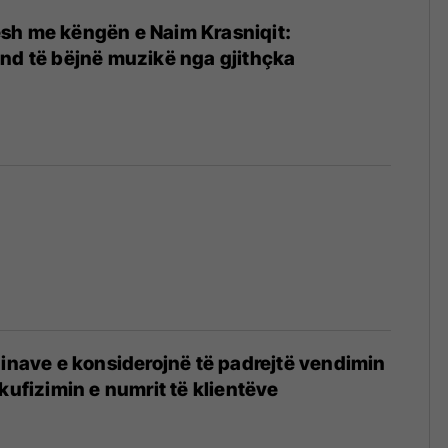
sh me këngën e Naim Krasniqit:
nd të bëjnë muzikë nga gjithçka
hinave e konsiderojnë të padrejtë vendimin
kufizimin e numrit të klientëve