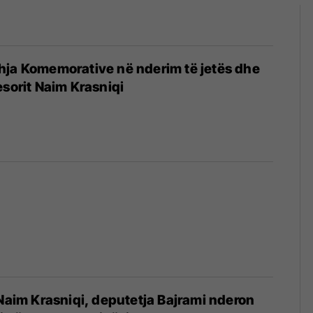
hja Komemorative në nderim të jetës dhe
esorit Naim Krasniqi
 Naim Krasniqi, deputetja Bajrami nderon