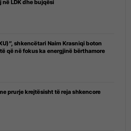
ij në LDK dhe bujqësi
U)”, shkencëtari Naim Krasniqi boton
 tretë që në fokus ka energjinë bërthamore
me prurje krejtësisht të reja shkencore