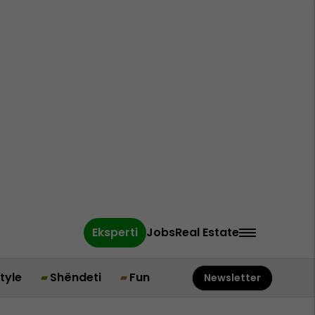
Eksperti
Jobs
Real Estate
style
Shëndeti
Fun
Newsletter