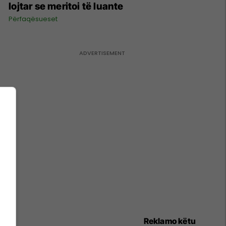
lojtar se meritoi të luante
Përfaqësueset
Reklamo këtu