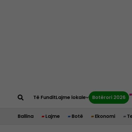
Të Fundit
Lajme lokale
Botërori 2026
Ballina
Lajme
Botë
Ekonomi
T