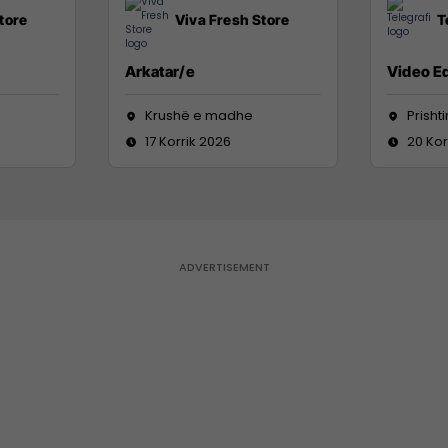
tore
Viva Fresh Store
T
Arkatar/e
Video Ed
Krushë e madhe
Prisht
17 Korrik 2026
20 Kor