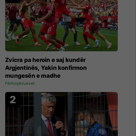
Zvicra pa heroin e saj kundër
Argjentinës, Yakin konfirmon
mungesën e madhe
Përfaqësueset