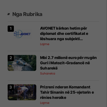
Nga Rubrika
AVONET kërkon hetim për
diplomat dhe certifikatat e
lëshuara nga subjekti
“AFTËSIMI” në Prizren
Lajme
Mbi 2.7 milionë euro për rrugën
Guri i Matozit–Gradancë në
Suharekë
Suhareka
Prizreni nderon Komandant
Tahir Sinanin në 25-vjetorin e
rënies heroike
Lajme