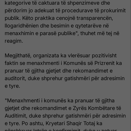
kategorive të caktuara të shpenzimeve dhe
përdorim jo adekuat të procedurave të prokurimit
publik. Këto praktika cenojnë transparencën,
llogaridhënien dhe besimin e qytetarëve në
menaxhimin e parasë publike", thuhet më tej në
reagim.
Megjithatë, organizata ka vlerësuar pozitivisht
faktin se menaxhmenti i Komunës së Prizrenit ka
pranuar të gjitha gjetjet dhe rekomandimet e
auditorit, duke shprehur gatishmëri për adresimin
e tyre.
"Menaxhmenti i komunës ka pranuar të gjitha
gjetjet dhe rekomandimet e Zyrës Kombëtare të
Auditimit, duke shprehur gatishmëri për adresimin
e tyre. Po ashtu, Kryetari Shaqir Totaj ka
nënshkruar letrën e konfirmimit, duke u zotuar