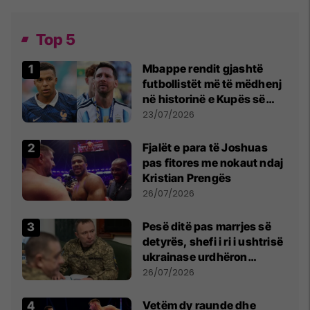
Top 5
Mbappe rendit gjashtë
futbollistët më të mëdhenj
në historinë e Kupës së
Botës, Messi mbetet i dyti
23/07/2026
Fjalët e para të Joshuas
pas fitores me nokaut ndaj
Kristian Prengës
26/07/2026
Pesë ditë pas marrjes së
detyrës, shefi i ri i ushtrisë
ukrainase urdhëron
kontroll të madh
26/07/2026
Vetëm dy raunde dhe