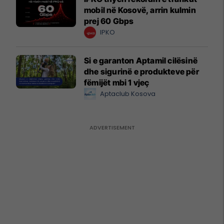
mobil në Kosovë, arrin kulmin
prej 60 Gbps
IPKO
Si e garanton Aptamil cilësinë
dhe sigurinë e produkteve për
fëmijët mbi 1 vjeç
Aptaclub Kosova