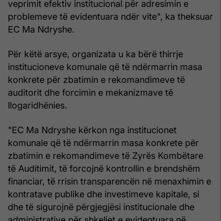
veprimit efektiv institucional për adresimin e
problemeve të evidentuara ndër vite", ka theksuar
EC Ma Ndryshe.
Për këtë arsye, organizata u ka bërë thirrje
institucioneve komunale që të ndërmarrin masa
konkrete për zbatimin e rekomandimeve të
auditorit dhe forcimin e mekanizmave të
llogaridhënies.
"EC Ma Ndryshe kërkon nga institucionet
komunale që të ndërmarrin masa konkrete për
zbatimin e rekomandimeve të Zyrës Kombëtare
të Auditimit, të forcojnë kontrollin e brendshëm
financiar, të rrisin transparencën në menaxhimin e
kontratave publike dhe investimeve kapitale, si
dhe të sigurojnë përgjegjësi institucionale dhe
administrative për shkeljet e evidentuara në