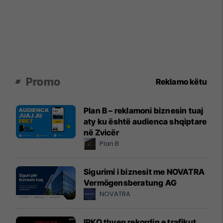
Promo
Reklamo këtu
Plan B – reklamoni biznesin tuaj
aty ku është audienca shqiptare
në Zvicër
Plan B
Sigurimi i biznesit me NOVATRA
Vermögensberatung AG
NOVATRA
IPKO thyen rekordin e trafikut