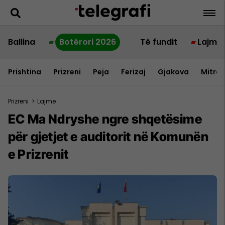
Ballina
Botërori 2026
Të fundit
Lajme
Prishtina
Prizreni
Peja
Ferizaj
Gjakova
Mitrov
Prizreni
>
Lajme
EC Ma Ndryshe ngre shqetësime
për gjetjet e auditorit në Komunën
e Prizrenit