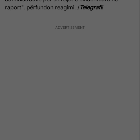
raport", përfundon reagimi. /
Telegrafi
/