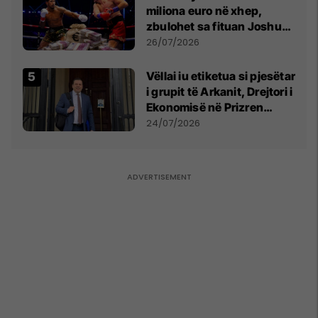
miliona euro në xhep,
zbulohet sa fituan Joshua
e Prenga
26/07/2026
Vëllai iu etiketua si pjesëtar
i grupit të Arkanit, Drejtori i
Ekonomisë në Prizren
mohon pretendimet
24/07/2026