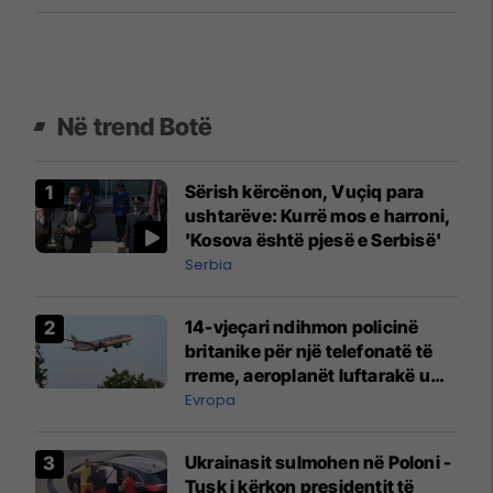
Në trend Botë
Sërish kërcënon, Vuçiq para
ushtarëve: Kurrë mos e harroni,
'Kosova është pjesë e Serbisë'
Serbia
14-vjeçari ndihmon policinë
britanike për një telefonatë të
rreme, aeroplanët luftarakë u
ngritën në ajër për të
Evropa
interceptuar fluturaken e Qatar
Airways që po shkonte drejt
Ukrainasit sulmohen në Poloni -
Mançesterit
Tusk i kërkon presidentit të