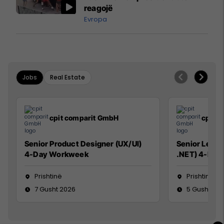
reagojë
Evropa
Jobs
Real Estate
cpit comparit GmbH
cpit 
Senior Product Designer (UX/UI)
Senior Lead 
4-Day Workweek
.NET) 4-Day
Prishtinë
Prishtinë
7 Gusht 2026
5 Gusht 20