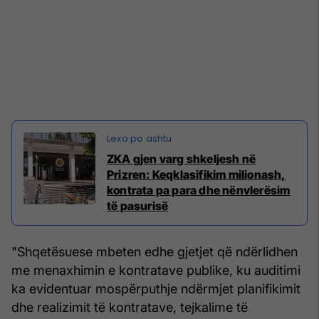
ZKA gjen varg shkeljesh në
Prizren: Keqklasifikim milionash,
kontrata pa para dhe nënvlerësim
të pasurisë
"Shqetësuese mbeten edhe gjetjet që ndërlidhen
me menaxhimin e kontratave publike, ku auditimi
ka evidentuar mospërputhje ndërmjet planifikimit
dhe realizimit të kontratave, tejkalime të