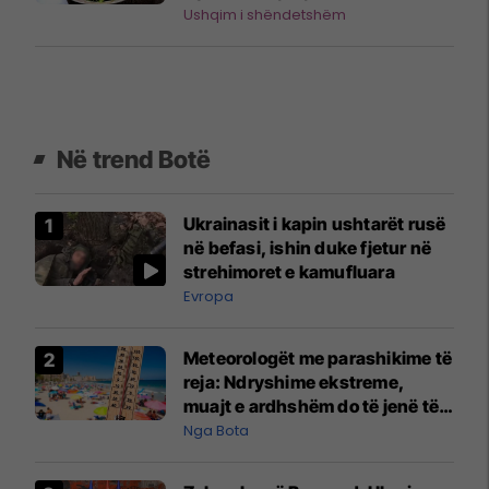
Akadia
Ushqim i shëndetshëm
Në trend Botë
Ukrainasit i kapin ushtarët rusë
në befasi, ishin duke fjetur në
strehimoret e kamufluara
Evropa
Meteorologët me parashikime të
reja: Ndryshime ekstreme,
muajt e ardhshëm do të jenë të
pazakontë
Nga Bota