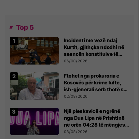
Top 5
Incidenti me vezë ndaj
Kurtit, gjithçka ndodhi në
seancën konstituive të
Kuvendit
06/08/2026
Ftohet nga prokuroria e
Kosovës për krime lufte,
ish-gjenerali serb thotë se
dikush e tradhtoi në
02/08/2026
Beograd
Një pleskavicë e ngrënë
nga Dua Lipa në Prishtinë
në orën 04:28 të mëngjesit
- dhe bota digjitale serbe
03/08/2026
shpall gjendjen e luftës