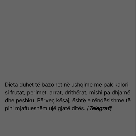
Dieta duhet të bazohet në ushqime me pak kalori,
si frutat, perimet, arrat, drithërat, mishi pa dhjamë
dhe peshku. Përveç kësaj, është e rëndësishme të
pini mjaftueshëm ujë gjatë ditës. /
Telegrafi
/