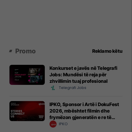
Promo
Reklamo këtu
Konkurset e javës në Telegrafi
Jobs: Mundësi të reja për
zhvillimin tuaj profesional
Telegrafi Jobs
IPKO, Sponsor i Artë i DokuFest
2026, mbështet filmin dhe
frymëzon gjeneratën e re të
krijuesve
IPKO