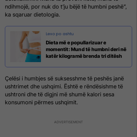
ndihmojë, por nuk do t’ju bëjë të humbni peshë”,
ka sqaruar dietologia.
Dieta më e popullarizuar e
momentit: Mund të humbni deri në
katër kilogramë brenda tri ditësh
Çelësi i humbjes së suksesshme të peshës janë
ushtrimet dhe ushqimi. Është e rëndësishme të
ushtroni dhe të digjni më shumë kalori sesa
konsumoni përmes ushqimit.