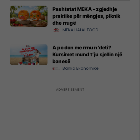
Pashtetat MEKA - zgjedhje
praktike për mëngjes, piknik
dhe rrugë
MEKA HALAL FOOD
A po don me rrnu n’deti?
Kursimet mund t’ju sjellin një
banesë
Banka Ekonomike