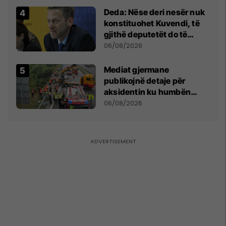
Deda: Nëse deri nesër nuk
konstituohet Kuvendi, të
gjithë deputetët do të
bëjnë shkelje të rëndë
06/08/2026
kushtetuese
Mediat gjermane
publikojnë detaje për
aksidentin ku humbën
jetën tre mërgimtarë nga
06/08/2026
Komogllava e Ferizajt