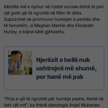
Këshilla më e njohur në rrjetet sociale është të pini
një gotë ujë të ngrohtë në fillim të ditës.
Supozohet se promovon humbjen e peshës dhe
të famshëm, si Meghan Markle dhe Elizabeth
Hurley, e bëjnë këtë gjithashtu.
Njerëzit e hollë nuk
ushtrojnë më shumë,
por hanë më pak
“Pirja e ujit të ngrohtë për humbje peshe, është në
fakt një mit”, ka thënë dietologia Anjali Mukerjee