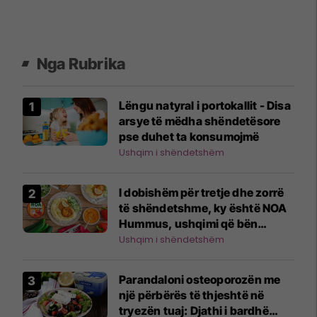
Nga Rubrika
Lëngu natyral i portokallit - Disa
arsye të mëdha shëndetësore
pse duhet ta konsumojmë
Ushqim i shëndetshëm
I dobishëm për tretje dhe zorrë
të shëndetshme, ky është NOA
Hummus, ushqimi që bën
mrekullinë
Ushqim i shëndetshëm
Parandaloni osteoporozën me
një përbërës të thjeshtë në
tryezën tuaj: Djathi i bardhë