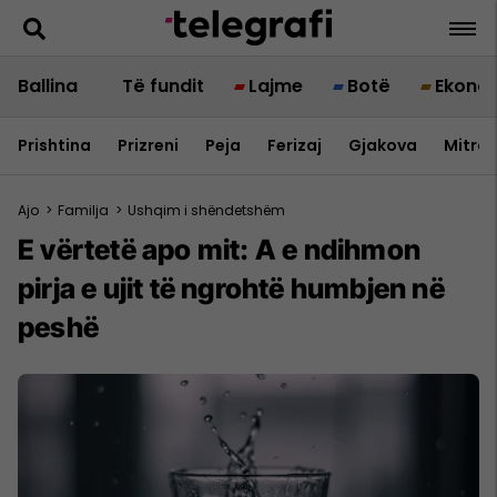
Ballina
Të fundit
Lajme
Botë
Ekono
Prishtina
Prizreni
Peja
Ferizaj
Gjakova
Mitrov
Ajo
>
Familja
>
Ushqim i shëndetshëm
E vërtetë apo mit: A e ndihmon
pirja e ujit të ngrohtë humbjen në
peshë