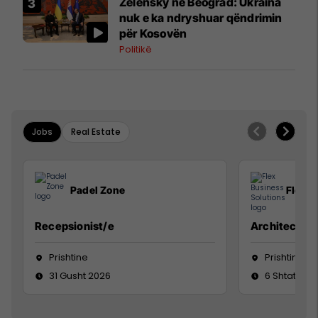
Zelensky në Beograd: Ukraina
nuk e ka ndryshuar qëndrimin
për Kosovën
Politikë
Jobs
Real Estate
Padel Zone
Flex B
Recepsionist/e
Architect
Prishtine
Prishtinë
31 Gusht 2026
6 Shtator 2