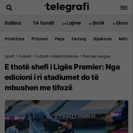
Ballina
Të fundit
Lajme
Botë
Ekono
Prishtina
Prizreni
Peja
Ferizaj
Gjakova
Mitrov
Sport
>
Futboll
>
Futboll-nderkombetare
>
Premier League
E thotë shefi i Ligës Premier: Nga
edicioni i ri stadiumet do të
mbushen me tifozë