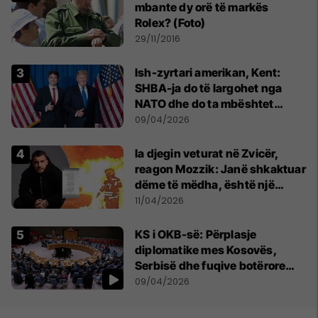
mbante dy orë të markës
Rolex? (Foto)
29/11/2016
Ish-zyrtari amerikan, Kent:
SHBA-ja do të largohet nga
NATO dhe do ta mbështet
Izraelin në një luftë të
09/04/2026
mundshme me Turqinë në Siri
Ia djegin veturat në Zvicër,
reagon Mozzik: Janë shkaktuar
dëme të mëdha, është një
bandë nga Franca
11/04/2026
KS i OKB-së: Përplasje
diplomatike mes Kosovës,
Serbisë dhe fuqive botërore
mbi dialogun, sigurinë dhe
09/04/2026
UNMIK-un