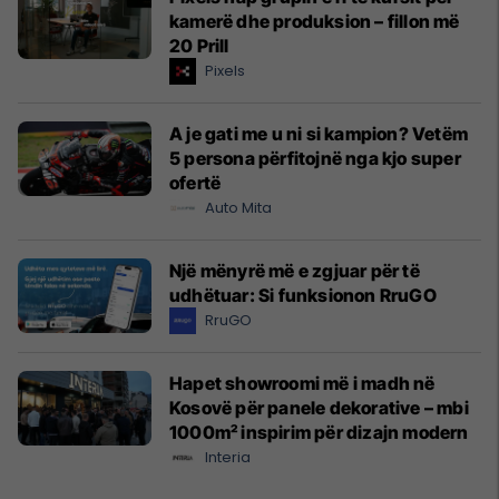
kamerë dhe produksion – fillon më
20 Prill
Pixels
A je gati me u ni si kampion? Vetëm
5 persona përfitojnë nga kjo super
ofertë
Auto Mita
Një mënyrë më e zgjuar për të
udhëtuar: Si funksionon RruGO
RruGO
Hapet showroomi më i madh në
Kosovë për panele dekorative – mbi
1000m² inspirim për dizajn modern
Interia