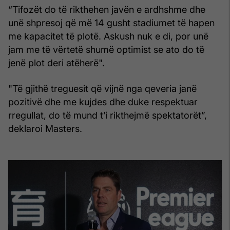
“Tifozët do të rikthehen javën e ardhshme dhe
unë shpresoj që më 14 gusht stadiumet të hapen
me kapacitet të plotë. Askush nuk e di, por unë
jam me të vërtetë shumë optimist se ato do të
jenë plot deri atëherë".
"Të gjithë treguesit që vijnë nga qeveria janë
pozitivë dhe me kujdes dhe duke respektuar
rregullat, do të mund t’i rikthejmë spektatorët”,
deklaroi Masters.