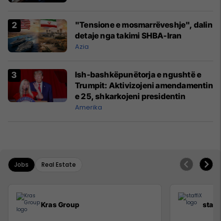
"Tensione e mosmarrëveshje", dalin
detaje nga takimi SHBA-Iran
Azia
Ish-bashkëpunëtorja e ngushtë e
Trumpit: Aktivizojeni amendamentin
e 25, shkarkojeni presidentin
Amerika
Jobs
Real Estate
Kras Group
staff