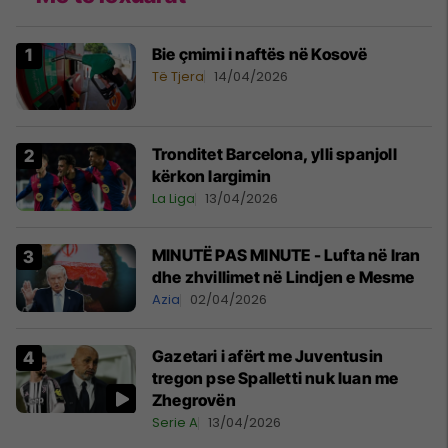
Bie çmimi i naftës në Kosovë
Të Tjera
14/04/2026
Tronditet Barcelona, ylli spanjoll
kërkon largimin
La Liga
13/04/2026
MINUTË PAS MINUTE - Lufta në Iran
dhe zhvillimet në Lindjen e Mesme
Azia
02/04/2026
Gazetari i afërt me Juventusin
tregon pse Spalletti nuk luan me
Zhegrovën
Serie A
13/04/2026