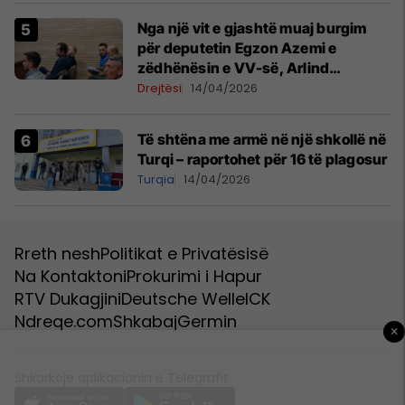
Nga një vit e gjashtë muaj burgim
për deputetin Egzon Azemi e
zëdhënësin e VV-së, Arlind
Manxhuka
Drejtësi
14/04/2026
Të shtëna me armë në një shkollë në
Turqi – raportohet për 16 të plagosur
Turqia
14/04/2026
Rreth nesh
Politikat e Privatësisë
Na Kontaktoni
Prokurimi i Hapur
RTV Dukagjini
Deutsche Welle
ICK
Ndreqe.com
Shkabaj
Germin
×
Shkarkoje aplikacionin e Telegrafit