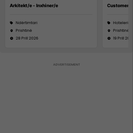
Arkitekt/e - Inxhiner/e
Customer S
Ndërtimtari
Hoteleri 
Prishtinë
Prishtinë
28 Prill 2026
19 Prill 202