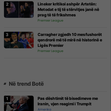
Lineker kritikoi ashpër Artetën:
Metodat e tij të stërvitjes janë në
prag të të frikshmes
Premier League
Carragher zgjedh 10 mesfushorët
qendrorë më të mirë në historinë e
Ligës Premier
Premier League
Në trend Botë
Pas dështimit të bisedimeve me
Iranin, vjen reagimi i Trumpit
Amerika