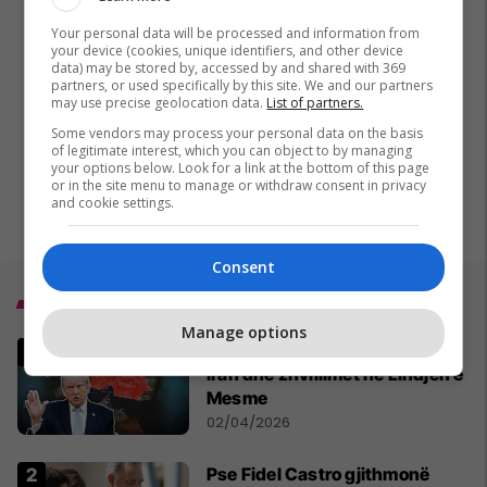
Your personal data will be processed and information from
your device (cookies, unique identifiers, and other device
data) may be stored by, accessed by and shared with 369
partners, or used specifically by this site. We and our partners
may use precise geolocation data.
List of partners.
Some vendors may process your personal data on the basis
of legitimate interest, which you can object to by managing
your options below. Look for a link at the bottom of this page
or in the site menu to manage or withdraw consent in privacy
and cookie settings.
Consent
Top 5
Manage options
MINUTË PAS MINUTE - Lufta në
Iran dhe zhvillimet në Lindjen e
Mesme
02/04/2026
Pse Fidel Castro gjithmonë