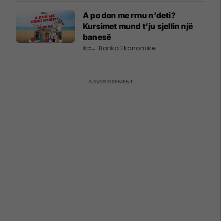
A po don me rrnu n’deti?
Kursimet mund t’ju sjellin një
banesë
Banka Ekonomike