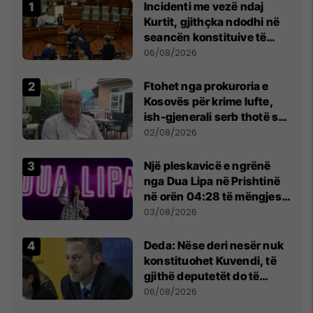
Incidenti me vezë ndaj
Kurtit, gjithçka ndodhi në
seancën konstituive të
Kuvendit
06/08/2026
Ftohet nga prokuroria e
Kosovës për krime lufte,
ish-gjenerali serb thotë se
dikush e tradhtoi në
02/08/2026
Beograd
Një pleskavicë e ngrënë
nga Dua Lipa në Prishtinë
në orën 04:28 të mëngjesit
- dhe bota digjitale serbe
03/08/2026
shpall gjendjen e luftës
Deda: Nëse deri nesër nuk
konstituohet Kuvendi, të
gjithë deputetët do të
bëjnë shkelje të rëndë
06/08/2026
kushtetuese