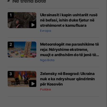
Në trend Botë
Ukrainasit i kapin ushtarët rusë
në befasi, ishin duke fjetur në
strehimoret e kamufluara
Evropa
Meteorologët me parashikime të
reja: Ndryshime ekstreme,
muajt e ardhshëm do të jenë të
pazakontë
Nga Bota
Zelensky në Beograd: Ukraina
nuk e ka ndryshuar qëndrimin
për Kosovën
Politikë