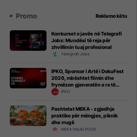
Promo
Reklamo këtu
Konkurset e javës në Telegrafi
Jobs: Mundësi të reja për
zhvillimin tuaj profesional
Telegrafi Jobs
IPKO, Sponsor i Artë i DokuFest
2026, mbështet filmin dhe
frymëzon gjeneratën e re të
krijuesve
IPKO
Pashtetat MEKA - zgjedhje
praktike për mëngjes, piknik
dhe rrugë
MEKA HALAL FOOD