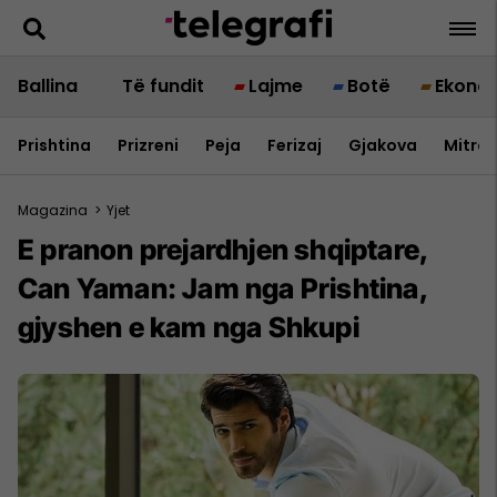
Ballina
Të fundit
Lajme
Botë
Ekono
Prishtina
Prizreni
Peja
Ferizaj
Gjakova
Mitrov
Magazina
>
Yjet
E pranon prejardhjen shqiptare,
Can Yaman: Jam nga Prishtina,
gjyshen e kam nga Shkupi