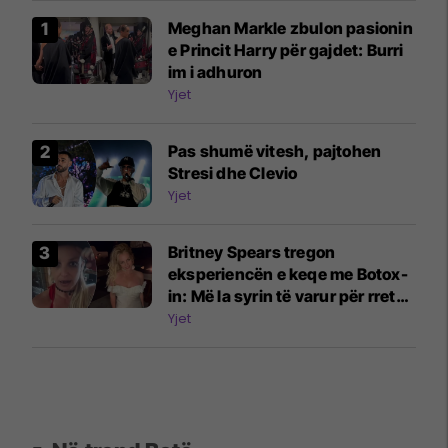
Meghan Markle zbulon pasionin
e Princit Harry për gajdet: Burri
im i adhuron
Yjet
Pas shumë vitesh, pajtohen
Stresi dhe Clevio
Yjet
Britney Spears tregon
eksperiencën e keqe me Botox-
in: Më la syrin të varur për rreth
katër javë
Yjet