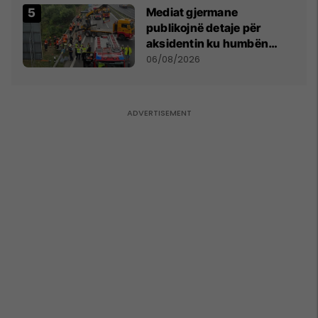
Mediat gjermane
publikojnë detaje për
aksidentin ku humbën
jetën tre mërgimtarë nga
06/08/2026
Komogllava e Ferizajt