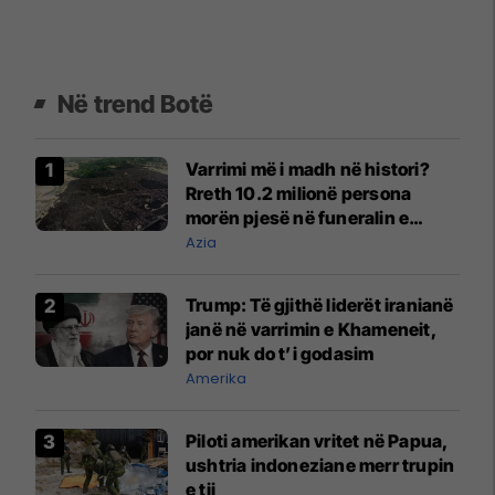
Në trend Botë
Varrimi më i madh në histori?
Rreth 10.2 milionë persona
morën pjesë në funeralin e
liderit të Iranit në 1989
Azia
Trump: Të gjithë liderët iranianë
janë në varrimin e Khameneit,
por nuk do t’i godasim
Amerika
Piloti amerikan vritet në Papua,
ushtria indoneziane merr trupin
e tij