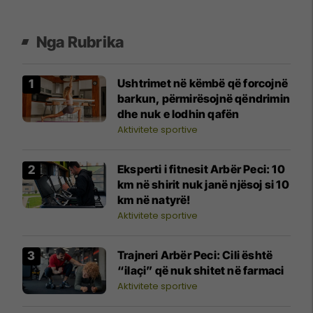
Nga Rubrika
Ushtrimet në këmbë që forcojnë
barkun, përmirësojnë qëndrimin
dhe nuk e lodhin qafën
Aktivitete sportive
Eksperti i fitnesit Arbër Peci: 10
km në shirit nuk janë njësoj si 10
km në natyrë!
Aktivitete sportive
Trajneri Arbër Peci: Cili është
“ilaçi” që nuk shitet në farmaci
Aktivitete sportive