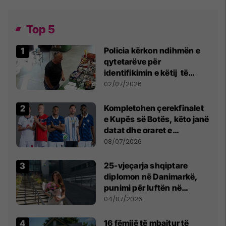
Top 5
Policia kërkon ndihmën e
qytetarëve për
identifikimin e këtij të
dyshuari
02/07/2026
Kompletohen çerekfinalet
e Kupës së Botës, këto janë
datat dhe oraret e
ndeshjeve
08/07/2026
25-vjeçarja shqiptare
diplomon në Danimarkë,
punimi për luftën në
Kosovë vlerësohet me
04/07/2026
notën më të lartë
16 fëmijë të mbajtur të