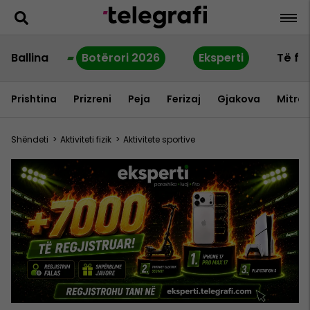
Ballina
Botërori 2026
Eksperti
Të fu
Prishtina
Prizreni
Peja
Ferizaj
Gjakova
Mitrov
Shëndeti
>
Aktiviteti fizik
>
Aktivitete sportive