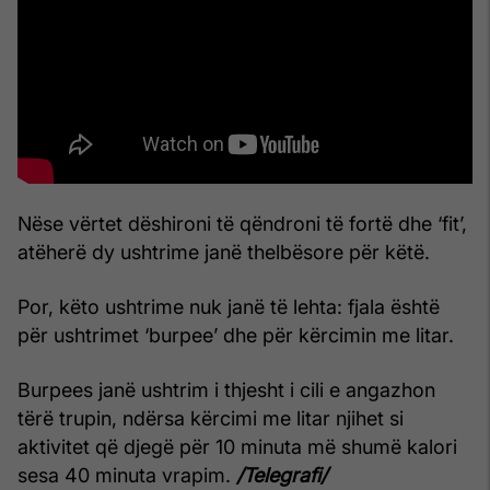
Nëse vërtet dëshironi të qëndroni të fortë dhe ‘fit’,
atëherë dy ushtrime janë thelbësore për këtë.
Por, këto ushtrime nuk janë të lehta: fjala është
për ushtrimet ‘burpee’ dhe për kërcimin me litar.
Burpees janë ushtrim i thjesht i cili e angazhon
tërë trupin, ndërsa kërcimi me litar njihet si
aktivitet që djegë për 10 minuta më shumë kalori
sesa 40 minuta vrapim.
/Telegrafi/