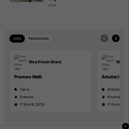
Azia
Jobs
Real Estate
Viva Fresh Store
Viva F
Pranues Malli
Arkatar/e
Tjera
Shërbime te
Drenas
Krushë e 
17 Korrik 2026
17 Korrik 20
×