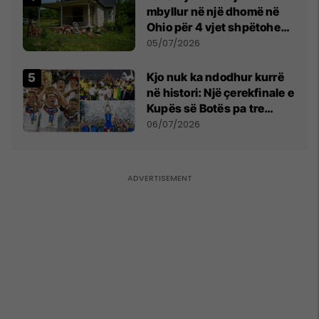
mbyllur në një dhomë në
Ohio për 4 vjet shpëtohen -
tani ata i pret një sfidë e
05/07/2026
madhe
Kjo nuk ka ndodhur kurrë
në histori: Një çerekfinale e
Kupës së Botës pa tre
vendet legjendare të
06/07/2026
futbollit