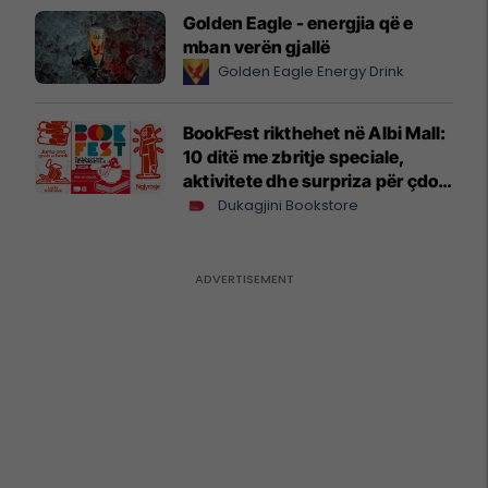
Golden Eagle - energjia që e
mban verën gjallë
Golden Eagle Energy Drink
BookFest rikthehet në Albi Mall:
10 ditë me zbritje speciale,
aktivitete dhe surpriza për çdo
lexues
Dukagjini Bookstore