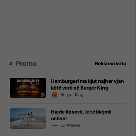
Promo
Reklamo këtu
Hamburgeri ma kjut najher vjen
këtë verë në Burger King
Burger King
Hajde Kosovë, le të blejmë
online!
LC Waikiki