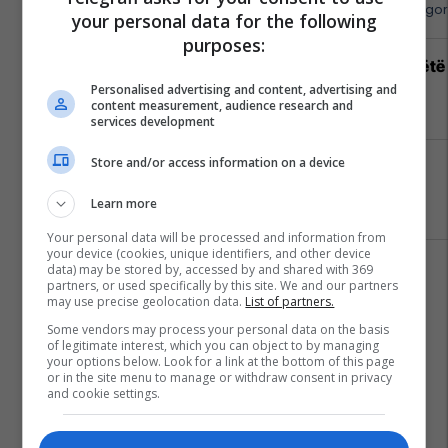
APR - Asistencë E Përgjithshme Rrugo
your personal data for the following
purposes:
Hamburgeri ma kjut najher vjen këtë
verë në Burger King
Personalised advertising and content, advertising and
content measurement, audience research and
Burger King
services development
Store and/or access information on a device
Me ju në çdo kilometër - EXFIS
EXFIS
Learn more
Your personal data will be processed and information from
your device (cookies, unique identifiers, and other device
Këtë verë, zgjidh FAFA-n
data) may be stored by, accessed by and shared with 369
partners, or used specifically by this site. We and our partners
Fafa Resort
may use precise geolocation data.
List of partners.
Some vendors may process your personal data on the basis
of legitimate interest, which you can object to by managing
your options below. Look for a link at the bottom of this page
or in the site menu to manage or withdraw consent in privacy
and cookie settings.