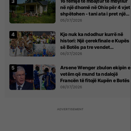
16 fëmijë të mbajtur të mbyllur
në një dhomë në Ohio për 4 vjet
shpëtohen - tani ata i pret një
sfidë e madhe
05/07/2026
Kjo nuk ka ndodhur kurrë në
histori: Një çerekfinale e Kupës
së Botës pa tre vendet
legjendare të futbollit
06/07/2026
Arsene Wenger zbulon ekipin e
vetëm që mund ta ndalojë
Francën të fitojë Kupën e Botës
08/07/2026