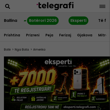
Ballina
Botërori 2026
Eksperti
Të fu
Prishtina
Prizreni
Peja
Ferizaj
Gjakova
Mitrov
Botë
>
Nga Bota
>
Amerika