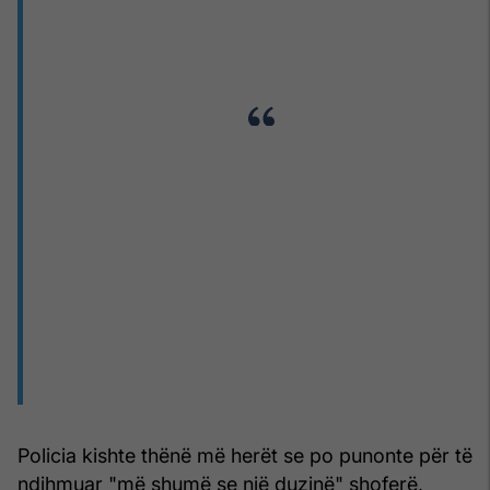
Policia kishte thënë më herët se po punonte për të
ndihmuar "më shumë se një duzinë" shoferë,