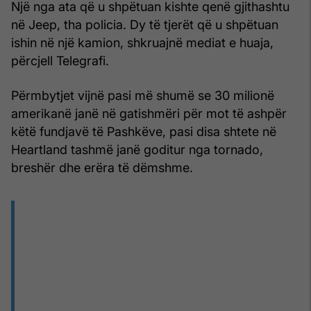
Një nga ata që u shpëtuan kishte qenë gjithashtu
në Jeep, tha policia. Dy të tjerët që u shpëtuan
ishin në një kamion, shkruajnë mediat e huaja,
përcjell Telegrafi.
Përmbytjet vijnë pasi më shumë se 30 milionë
amerikanë janë në gatishmëri për mot të ashpër
këtë fundjavë të Pashkëve, pasi disa shtete në
Heartland tashmë janë goditur nga tornado,
breshër dhe erëra të dëmshme.