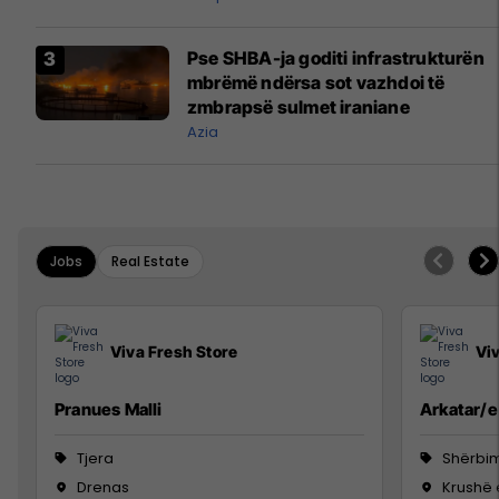
Pse SHBA-ja goditi infrastrukturën
mbrëmë ndërsa sot vazhdoi të
zmbrapsë sulmet iraniane
Azia
Jobs
Real Estate
Viva Fresh Store
Vi
Pranues Malli
Arkatar/e
Tjera
Shërbim
Drenas
Krushë