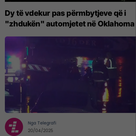
Dy të vdekur pas përmbytjeve që i
"zhdukën" automjetet në Oklahoma
Nga
Telegrafi
20/04/2025