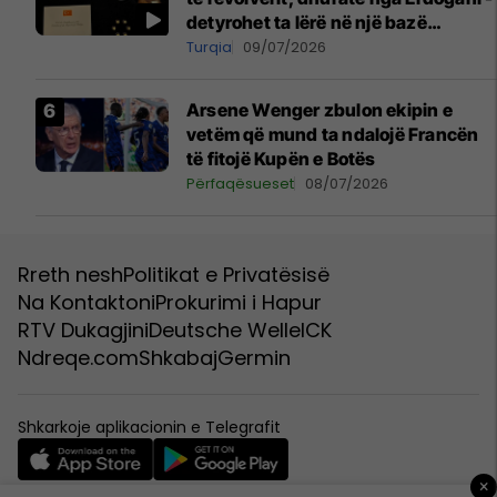
detyrohet ta lërë në një bazë
ushtarake
Turqia
09/07/2026
Arsene Wenger zbulon ekipin e
vetëm që mund ta ndalojë Francën
të fitojë Kupën e Botës
Përfaqësueset
08/07/2026
Rreth nesh
Politikat e Privatësisë
Na Kontaktoni
Prokurimi i Hapur
RTV Dukagjini
Deutsche Welle
ICK
Ndreqe.com
Shkabaj
Germin
Shkarkoje aplikacionin e Telegrafit
×