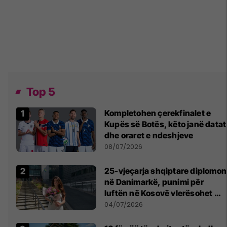
Top 5
Kompletohen çerekfinalet e
Kupës së Botës, këto janë datat
dhe oraret e ndeshjeve
08/07/2026
25-vjeçarja shqiptare diplomon
në Danimarkë, punimi për
luftën në Kosovë vlerësohet me
notën më të lartë
04/07/2026