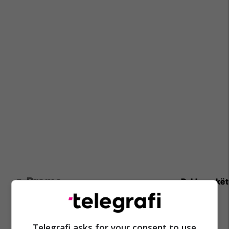
Promo
Reklamo kë
APR mendon për ju, diasporë –
mirësevini në shtëpi!
Telegrafi asks for your consent to use