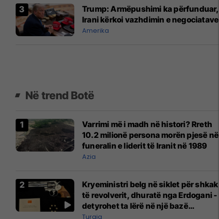
Trump: Armëpushimi ka përfunduar
Irani kërkoi vazhdimin e negociatave
Amerika
Në trend Botë
Varrimi më i madh në histori? Rreth
10.2 milionë persona morën pjesë në
funeralin e liderit të Iranit në 1989
Azia
Kryeministri belg në siklet për shkak
të revolverit, dhuratë nga Erdogani -
detyrohet ta lërë në një bazë
ushtarake
Turqia