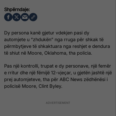
Dy persona kanë gjetur vdekjen pasi dy
automjete u “zhdukën” nga rruga për shkak të
përmbytjeve të shkaktuara nga reshjet e dendura
të shiut në Moore, Oklahoma, tha policia.
Pas një kontrolli, trupat e dy personave, një femër
e rritur dhe një fëmijë 12-vjeçar, u gjetën jashtë një
prej automjeteve, tha për ABC News zëdhënësi i
policisë Moore, Clint Byley.