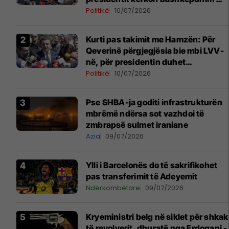
LVV-në
Politikë
10/07/2026
Kurti pas takimit me Hamzën: Për
Qeverinë përgjegjësia bie mbi LVV-
në, për presidentin duhet
bashkëpunim i të gjitha partive
Politikë
10/07/2026
Pse SHBA-ja goditi infrastrukturën
mbrëmë ndërsa sot vazhdoi të
zmbrapsë sulmet iraniane
Azia
09/07/2026
Ylli i Barcelonës do të sakrifikohet
pas transferimit të Adeyemit
Ndërkombëtare
09/07/2026
Kryeministri belg në siklet për shkak
të revolverit, dhuratë nga Erdogani -