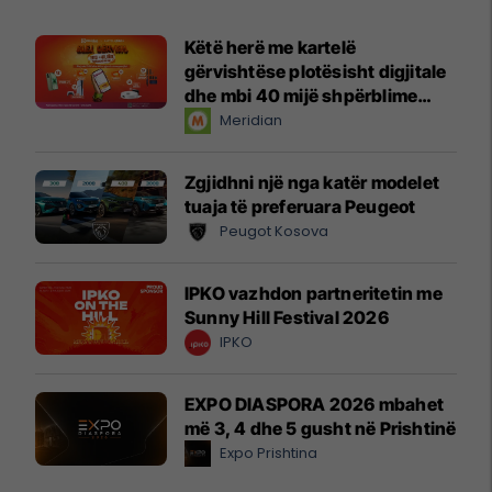
Këtë herë me kartelë
gërvishtëse plotësisht digjitale
dhe mbi 40 mijë shpërblime
instant!
Meridian
Zgjidhni një nga katër modelet
tuaja të preferuara Peugeot
Peugot Kosova
IPKO vazhdon partneritetin me
Sunny Hill Festival 2026
IPKO
EXPO DIASPORA 2026 mbahet
më 3, 4 dhe 5 gusht në Prishtinë
Expo Prishtina