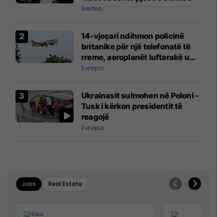
Serbia
14-vjeçari ndihmon policinë
britanike për një telefonatë të
rreme, aeroplanët luftarakë u
ngritën në ajër për të
Evropa
interceptuar fluturaken e Qatar
Airways që po shkonte drejt
Ukrainasit sulmohen në Poloni -
Mançesterit
Tusk i kërkon presidentit të
reagojë
Evropa
Jobs
Real Estate