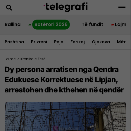
Ballina
Botërori 2026
Të fundit
Lajme
Prishtina
Prizreni
Peja
Ferizaj
Gjakova
Mitrov
Lajme
>
Kronika e Zezë
Dy persona arratisen nga Qendra
Edukuese Korrektuese në Lipjan,
arrestohen dhe kthehen në qendër