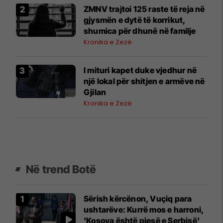
ZMNV trajtoi 125 raste të reja në
gjysmën e dytë të korrikut,
shumica për dhunë në familje
Kronika e Zezë
I mituri kapet duke vjedhur në
një lokal për shitjen e armëve në
Gjilan
Kronika e Zezë
Në trend Botë
Sërish kërcënon, Vuçiq para
ushtarëve: Kurrë mos e harroni,
'Kosova është pjesë e Serbisë'