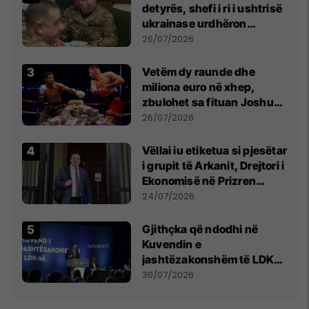
detyrës, shefi i ri i ushtrisë
ukrainase urdhëron
kontroll të madh
26/07/2026
Vetëm dy raunde dhe
miliona euro në xhep,
zbulohet sa fituan Joshua
e Prenga
26/07/2026
Vëllai iu etiketua si pjesëtar
i grupit të Arkanit, Drejtori i
Ekonomisë në Prizren
mohon pretendimet
24/07/2026
Gjithçka që ndodhi në
Kuvendin e
jashtëzakonshëm të LDK-
së
30/07/2026