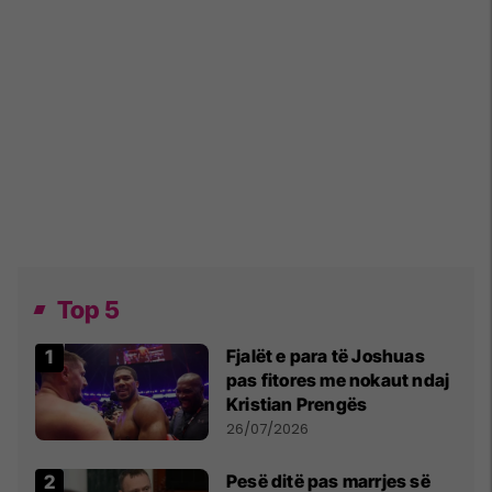
Top 5
Fjalët e para të Joshuas
pas fitores me nokaut ndaj
Kristian Prengës
26/07/2026
Pesë ditë pas marrjes së