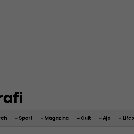
ech
Sport
Magazina
Cult
Ajo
Life