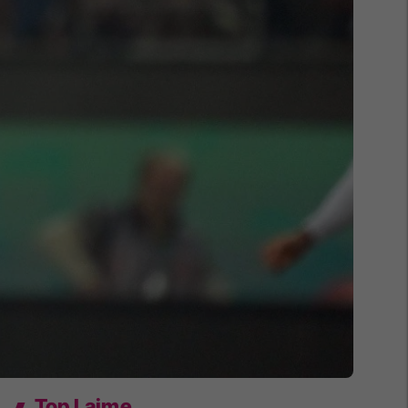
Top Lajme