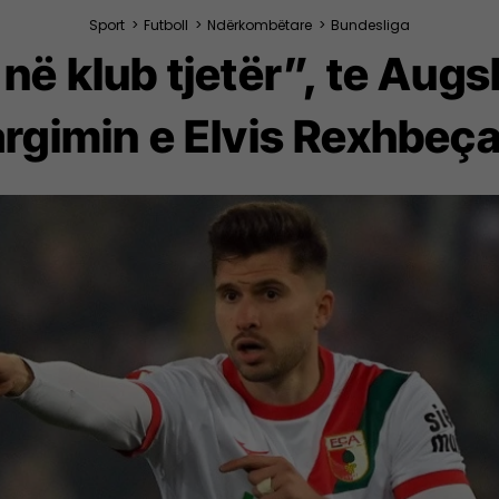
Sport
>
Futboll
>
Ndërkombëtare
>
Bundesliga
 në klub tjetër”, te Aug
argimin e Elvis Rexhbeça