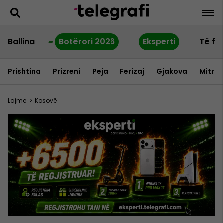
Ballina
Botërori 2026
Eksperti
Të fu
Prishtina
Prizreni
Peja
Ferizaj
Gjakova
Mitrov
Lajme
>
Kosovë