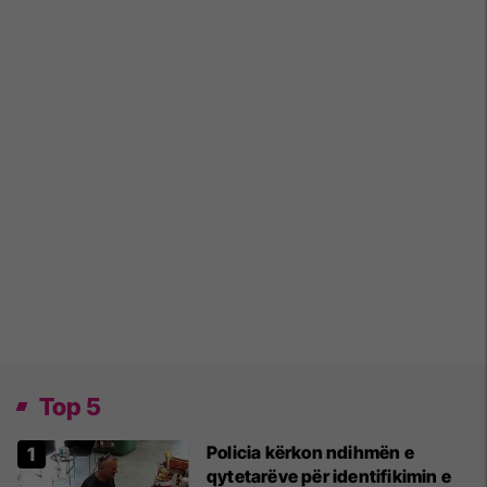
Top 5
Policia kërkon ndihmën e
qytetarëve për identifikimin e