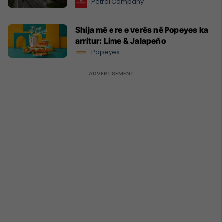
Petrol Company
Shija më e re e verës në Popeyes ka
arritur: Lime & Jalapeño
Popeyes