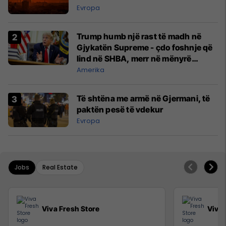
Evropa
Trump humb një rast të madh në
Gjykatën Supreme - çdo foshnje që
lind në SHBA, merr në mënyrë
automatike shtetësinë amerikane
Amerika
Të shtëna me armë në Gjermani, të
paktën pesë të vdekur
Evropa
Jobs
Real Estate
Viva Fresh Store
Viva 