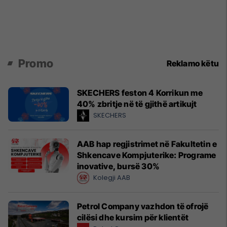
Promo
Reklamo këtu
SKECHERS feston 4 Korrikun me
40% zbritje në të gjithë artikujt
SKECHERS
AAB hap regjistrimet në Fakultetin e
Shkencave Kompjuterike: Programe
inovative, bursë 30%
Kolegji AAB
Petrol Company vazhdon të ofrojë
cilësi dhe kursim për klientët