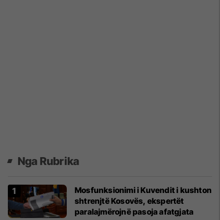
Nga Rubrika
Mosfunksionimi i Kuvendit i kushton
shtrenjtë Kosovës, ekspertët
paralajmërojnë pasoja afatgjata