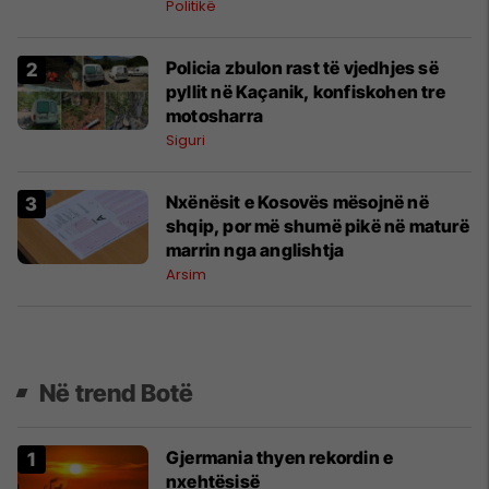
Politikë
Policia zbulon rast të vjedhjes së
pyllit në Kaçanik, konfiskohen tre
motosharra
Siguri
Nxënësit e Kosovës mësojnë në
shqip, por më shumë pikë në maturë
marrin nga anglishtja
Arsim
Në trend Botë
Gjermania thyen rekordin e
nxehtësisë