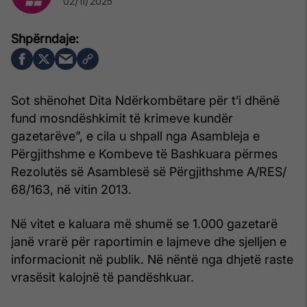
02/11/2025
Sot shënohet Dita Ndërkombëtare për t’i dhënë
fund mosndëshkimit të krimeve kundër
gazetarëve”, e cila u shpall nga Asambleja e
Përgjithshme e Kombeve të Bashkuara përmes
Rezolutës së Asamblesë së Përgjithshme A/RES/
68/163, në vitin 2013.
Në vitet e kaluara më shumë se 1.000 gazetarë
janë vrarë për raportimin e lajmeve dhe sjelljen e
informacionit në publik. Në nëntë nga dhjetë raste
vrasësit kalojnë të pandëshkuar.