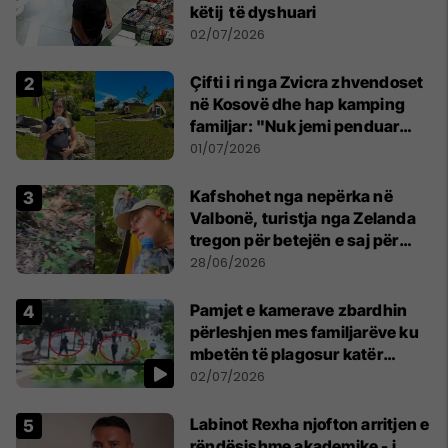
këtij të dyshuari
02/07/2026
Çifti i ri nga Zvicra zhvendoset
në Kosovë dhe hap kamping
familjar: "Nuk jemi penduar
asnjë ditë"
01/07/2026
Kafshohet nga nepërka në
Valbonë, turistja nga Zelanda
tregon për betejën e saj për
mbijetesë
28/06/2026
Pamjet e kamerave zbardhin
përleshjen mes familjarëve ku
mbetën të plagosur katër
persona
02/07/2026
Labinot Rexha njofton arritjen e
rëndësishme akademike - i