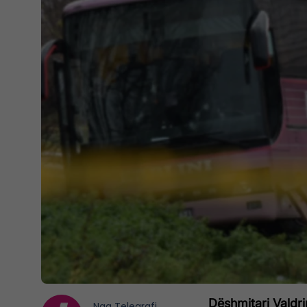
Dëshmitari
Valdri
Nga
Telegrafi