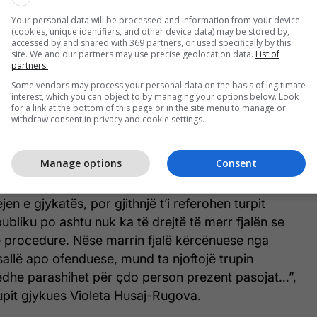
iste i akuzuari.
Your personal data will be processed and information from your device
(cookies, unique identifiers, and other device data) may be stored by,
ij shqyrtimi ndodhi një përplasje verbale në mes të
accessed by and shared with 369 partners, or used specifically by this
site. We and our partners may use precise geolocation data.
List of
ik, palës së dëmtuar dhe mbrojtëses së të akuzuarit
partners.
re Kelmendit, ku më pas kryetarja e trupit gjykues
Some vendors may process your personal data on the basis of legitimate
 të akuzuarit, duke i thënë se i njëjti nuk ka të drejtë
interest, which you can object to by managing your options below. Look
for a link at the bottom of this page or in the site menu to manage or
palët tjera në sallë.
withdraw consent in privacy and cookie settings.
shqetësim apo ofendim për palët e dëmtuar, mund
Manage options
Consent
pit gjykues. Po ashtu njoftohen të gjitha palët prezent
liku që është prezent se nuk kanë të drejtë të
ejen e gjykatës, por gjithnjë t’i referohen turpit
ubliku po ashtu nuk ka të drejtë të merr fjalën se
ë procedure. Nëse marrin fjalë kërcënuese nga
allë apo ofenduese, mund ta njoftojë trupin
edhe parashihet për çdo person prezent pasojat…”,
rupit gjykues Violeta Husaj-Rugova.