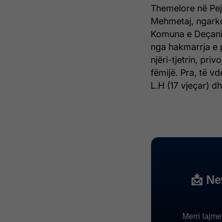
Themelore në Pejë
Mehmetaj, ngarko
Komuna e Deçanit,
nga hakmarrja e 
njëri-tjetrin, priv
fëmijë. Pra, të v
L.H (17 vjeçar) d