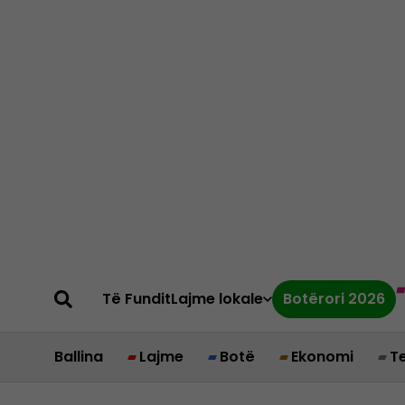
Të Fundit
Lajme lokale
Botërori 2026
Ballina
Lajme
Botë
Ekonomi
T