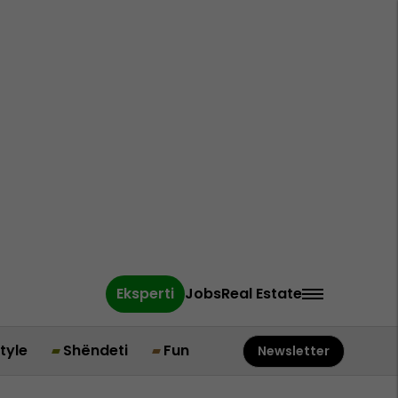
Eksperti
Jobs
Real Estate
style
Shëndeti
Fun
Newsletter