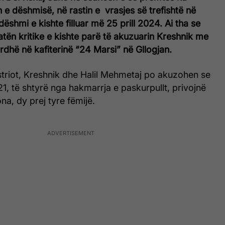
e dëshmisë, në rastin e vrasjes së trefishtë në
 dëshmi e kishte filluar më 25 prill 2024. A
i tha se
atën kritike e kishte parë të akuzuarin Kreshnik me
ardhë në kafiterinë “24 Marsi” në Gllogjan.
striot, Kreshnik dhe Halil Mehmetaj po akuzohen se
, të shtyrë nga hakmarrja e paskurpullt, privojnë
na, dy prej tyre fëmijë.