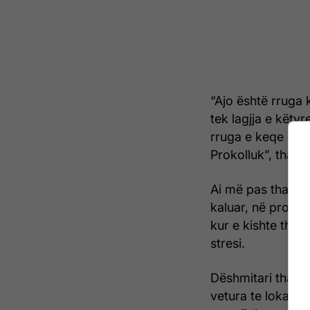
“Ajo është rruga 
tek lagjja e këty
rruga e keqe që k
Prokolluk”, tha d
Ai më pas tha se
kaluar, në prokur
kur e kishte thën
stresi.
Dëshmitari tha se
vetura te lokali “