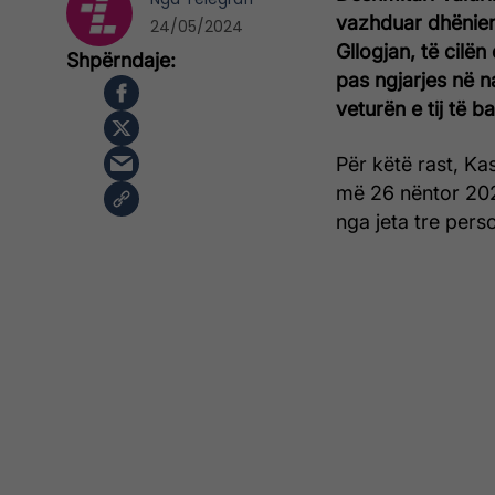
vazhduar dhënien 
24/05/2024
Gllogjan, të cilën
pas ngjarjes në n
veturën e tij të b
Për këtë rast, Ka
më 26 nëntor 2021
nga jeta tre perso