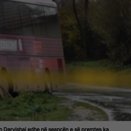
n Dervishaj
edhe në seancën e së premtes ka