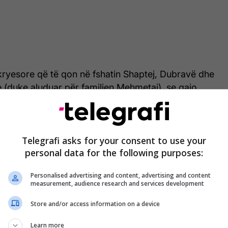
kryesore që të qon në fshatin Shaptej, Dubravë dhe
re (duke aluduar për familjen Mehmetaj), se qajo
a qenë është bërë me asfallt dhe të shpien në
ëshmitari Dervishaj, raporton “Betimi për Drejtësi”.
 mbetet pranë deklarimeve të thëna seancën e
Telegrafi asks for your consent to use your
personal data for the following purposes:
ori si dhe në polici, duke shtuar se herën e kaluar
ë se vetura ka qenë e zezë e kishte a thënë nga
Personalised advertising and content, advertising and content
measurement, audience research and services development
 të akuzuarin Kreshnik e kishte parë duke dal nga
Store and/or access information on a device
24 Marsi”, pas ngjarjes së natës kritike, dhe se atë
Learn more