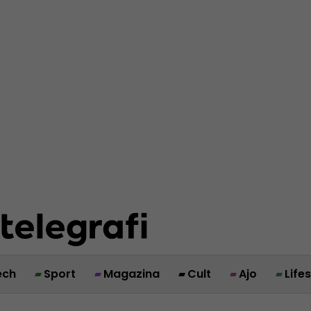
ech
Sport
Magazina
Cult
Ajo
Life