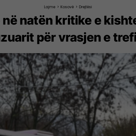
Lajme
>
Kosovë
>
Drejtësi
në natën kritike e kishte
zuarit për vrasjen e tre