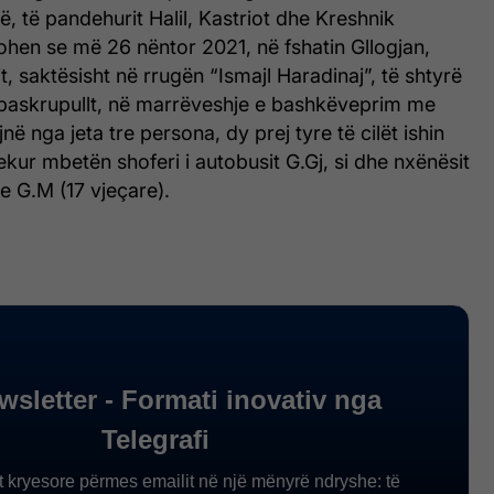
, të pandehurit Halil, Kastriot dhe Kreshnik
hen se më 26 nëntor 2021, në fshatin Gllogjan,
 saktësisht në rrugën “Ismajl Haradinaj”, të shtyrë
paskrupullt, në marrëveshje e bashkëveprim me
ojnë nga jeta tre persona, dy prej tyre të cilët ishin
dekur mbetën shoferi i autobusit G.Gj, si dhe nxënësit
he G.M (17 vjeçare).