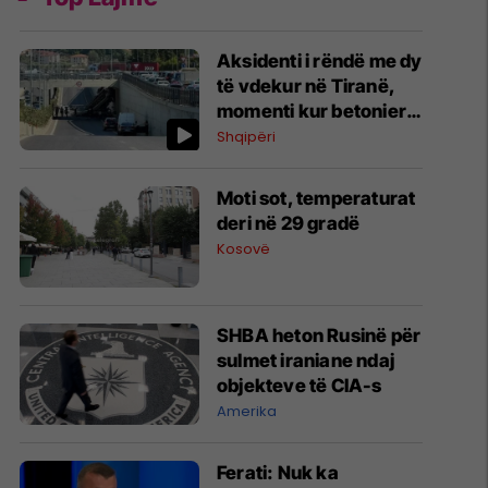
Aksidenti i rëndë me dy
të vdekur në Tiranë,
momenti kur betonierja
përplaset me barrierat
Shqipëri
dhe bie poshtë
Moti sot, temperaturat
deri në 29 gradë
Kosovë
SHBA heton Rusinë për
sulmet iraniane ndaj
objekteve të CIA-s
Amerika
Ferati: Nuk ka