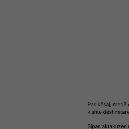
Pas kësaj, meqë d
kishte dëshmitar
Sipas aktakuzës 