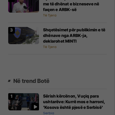
me të dhënat e bizneseve në
faqen e ARBK-së
Të Tjera
Shqetësimet për publikimin e të
dhënave nga ARBK-ja,
deklarohet MINTI
Të Tjera
Në trend Botë
Sërish kërcënon, Vuçiq para
ushtarëve: Kurrë mos e harroni,
'Kosova është pjesë e Serbisë'
Serbia