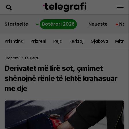
Startseite
Botërori 2026
Neueste
Nac
Prishtina
Prizreni
Peja
Ferizaj
Gjakova
Mitrov
Ekonomi
>
Të Tjera
Derivatet më lirë sot, çmimet
shënojnë rënie të lehtë krahasuar
me dje