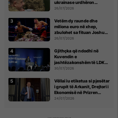
ukrainase urdhëron
kontroll të madh
26/07/2026
Vetëm dy raunde dhe
miliona euro në xhep,
zbulohet sa fituan Joshua
e Prenga
26/07/2026
Gjithçka që ndodhi në
Kuvendin e
jashtëzakonshëm të LDK-
së
30/07/2026
Vëllai iu etiketua si pjesëtar
i grupit të Arkanit, Drejtori i
Ekonomisë në Prizren
mohon pretendimet
24/07/2026