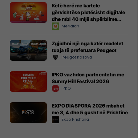
Këtë herë me kartelë
gërvishtëse plotësisht digjitale
dhe mbi 40 mijë shpërblime
instant!
Meridian
Zgjidhni një nga katër modelet
tuaja të preferuara Peugeot
Peugot Kosova
IPKO vazhdon partneritetin me
Sunny Hill Festival 2026
IPKO
EXPO DIASPORA 2026 mbahet
më 3, 4 dhe 5 gusht në Prishtinë
Expo Prishtina