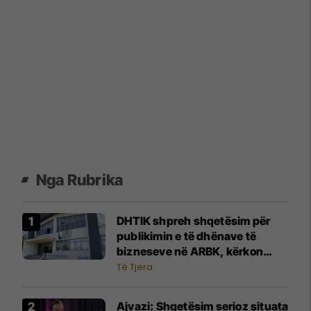
Nga Rubrika
DHTIK shpreh shqetësim për
publikimin e të dhënave të
bizneseve në ARBK, kërkon
ndërhyrje urgjente të
Të Tjera
institucioneve
Ajvazi: Shqetësim serioz situata