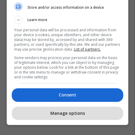
Store and/or access information on a device
Learn more
Your personal data will be processed and information from
your device (cookies, unique identifiers, and other device
data) may be stored by, accessed by and shared with 369
partners, or used specifically by this site. We and our partners
may use precise geolocation data.
List of partners.
Minti
Çmimet E Naftës
Ministria E Industrisë
Some vendors may process your personal data on the basis
of legitimate interest, which you can object to by managing
your options below. Look for a link at the bottom of this page
or in the site menu to manage or withdraw consent in privacy
and cookie settings.
Consent
Manage options