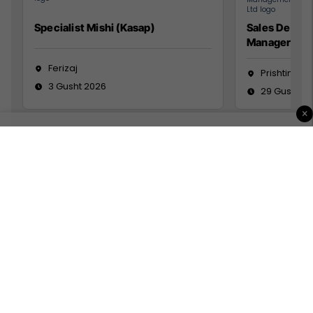
Specialist Mishi (Kasap)
Sales Devel
Manager
Ferizaj
Prishtinë
3 Gusht 2026
29 Gusht 2
×