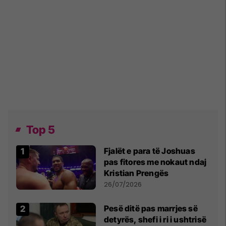
Top 5
Fjalët e para të Joshuas
pas fitores me nokaut ndaj
Kristian Prengës
26/07/2026
Pesë ditë pas marrjes së
detyrës, shefi i ri i ushtrisë