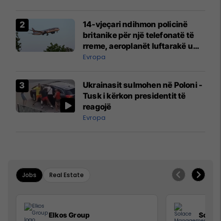
14-vjeçari ndihmon policinë
britanike për një telefonatë të
rreme, aeroplanët luftarakë u
ngritën në ajër për të
Evropa
interceptuar fluturaken e Qatar
Airways që po shkonte drejt
Ukrainasit sulmohen në Poloni -
Mançesterit
Tusk i kërkon presidentit të
reagojë
Evropa
Jobs
Real Estate
Elkos Group
Solac