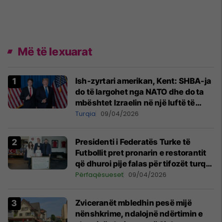
Më të lexuarat
Ish-zyrtari amerikan, Kent: SHBA-ja
do të largohet nga NATO dhe do ta
mbështet Izraelin në një luftë të
mundshme me Turqinë në Siri
Turqia
09/04/2026
Presidenti i Federatës Turke të
Futbollit pret pronarin e restorantit
që dhuroi pije falas për tifozët turq
në Prishtinë
Përfaqësueset
09/04/2026
Zviceranët mbledhin pesë mijë
nënshkrime, ndalojnë ndërtimin e