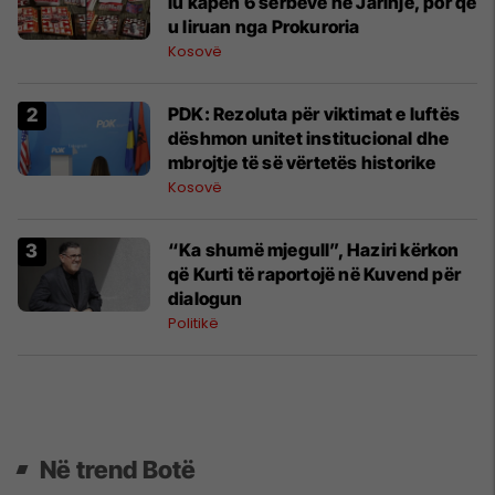
iu kapën 6 serbëve në Jarinje, por që
u liruan nga Prokuroria
Kosovë
PDK: Rezoluta për viktimat e luftës
dëshmon unitet institucional dhe
mbrojtje të së vërtetës historike
Kosovë
​“Ka shumë mjegull”, Haziri kërkon
që Kurti të raportojë në Kuvend për
dialogun
Politikë
Në trend Botë