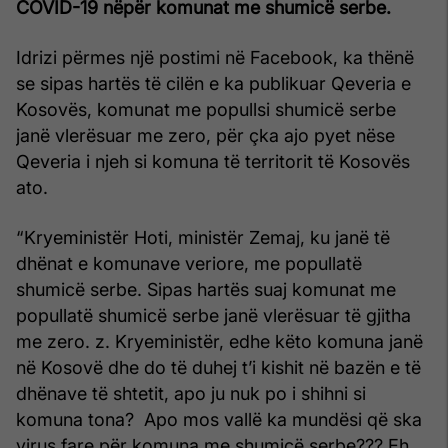
COVID-19 nëpër komunat me shumicë serbe.
Idrizi përmes një postimi në Facebook, ka thënë
se sipas hartës të cilën e ka publikuar Qeveria e
Kosovës, komunat me popullsi shumicë serbe
janë vlerësuar me zero, për çka ajo pyet nëse
Qeveria i njeh si komuna të territorit të Kosovës
ato.
“Kryeministër Hoti, ministër Zemaj, ku janë të
dhënat e komunave veriore, me popullatë
shumicë serbe. Sipas hartës suaj komunat me
popullatë shumicë serbe janë vlerësuar të gjitha
me zero. z. Kryeministër, edhe këto komuna janë
në Kosovë dhe do të duhej t’i kishit në bazën e të
dhënave të shtetit, apo ju nuk po i shihni si
komuna tona? Apo mos vallë ka mundësi që ska
virus fare për komuna me shumicë serbe??? Eh,