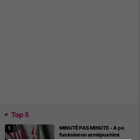
Top 5
MINUTË PAS MINUTE - A po
funksionon armëpushimi