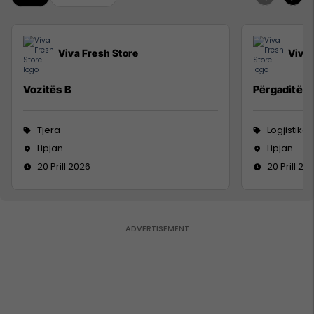
Viva Fresh Store
Viva 
Vozitës B
Përgaditës 
Tjera
Logjistikë
Lipjan
Lipjan
20 Prill 2026
20 Prill 20