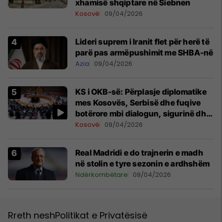
xhamisë shqiptare në Siebnen
Kosovë
09/04/2026
Lideri suprem i Iranit flet për herë të
parë pas armëpushimit me SHBA-në
Azia
09/04/2026
KS i OKB-së: Përplasje diplomatike
mes Kosovës, Serbisë dhe fuqive
botërore mbi dialogun, sigurinë dhe
UNMIK-un
Kosovë
09/04/2026
Real Madridi e do trajnerin e madh
në stolin e tyre sezonin e ardhshëm
Ndërkombëtare
09/04/2026
Rreth nesh
Politikat e Privatësisë