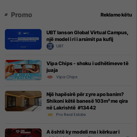
Promo
Reklamo këtu
UBT lanson Global Virtual Campus,
një model i ri i arsimit pa kufij
UBT
Vipa Chips - shoku i udhëtimeve të
juaja
Vipa Chips
Një hapësirë për zyre apo banim?
Shikoni këtë banesë 103m² me qira
në Lakrishtë #13442
Pro Real Estate
A është ky modeli ma i kërkuar i