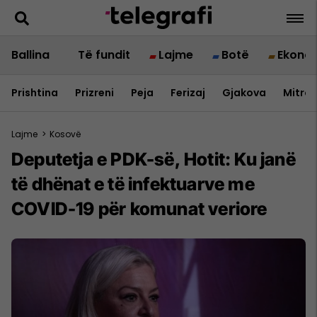
Ballina
Të fundit
Lajme
Botë
Ekono
Prishtina
Prizreni
Peja
Ferizaj
Gjakova
Mitrov
Lajme
>
Kosovë
Deputetja e PDK-së, Hotit: Ku janë
të dhënat e të infektuarve me
COVID-19 për komunat veriore