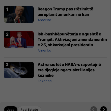
Reagon Trump pas rrëzimit të
aeroplanit amerikan në Iran
Amerika
Ish-bashkëpunëtorja e ngushtë e
Trumpit: Aktivizojeni amendamentin
e 25, shkarkojeni presidentin
Amerika
Astronautët e NASA-s raportojnë
erë djegieje nga tualeti i anijes
kozmike
Shkencë
Jobs
Real Estate