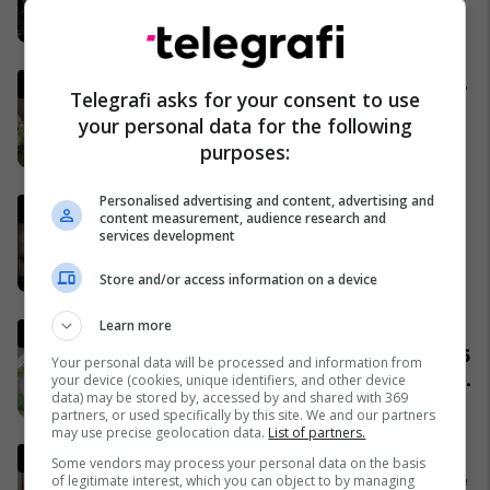
SHBA-Iran?
02/04/2026
Gjermania shtrëngon rregullat,
Telegrafi asks for your consent to use
burrat duhet të marrin leje nga
your personal data for the following
ushtria për të dalë jashtë
purposes:
shtetit
04/04/2026
Personalised advertising and content, advertising and
Lideri i Iranit thyen heshtjen,
content measurement, audience research and
lëshon një deklaratë të rrallë
services development
publike
06/04/2026
Store and/or access information on a device
Learn more
Komuniteti shqiptar do të
ndërtojë xhami moderne prej 15
Your personal data will be processed and information from
milionë frangash në St. Gallen
your device (cookies, unique identifiers, and other device
data) may be stored by, accessed by and shared with 369
të Zvicrës
05/04/2026
partners, or used specifically by this site. We and our partners
may use precise geolocation data.
List of partners.
Trump: Falënderimi i takon
Some vendors may process your personal data on the basis
Allahut, e marta do të jetë "ditë
of legitimate interest, which you can object to by managing