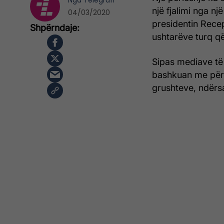
Nga
Telegrafi
një fjalimi nga nj
04/03/2020
presidentin Rece
ushtarëve turq që
Sipas mediave të 
bashkuan me përl
grushteve, ndërsa