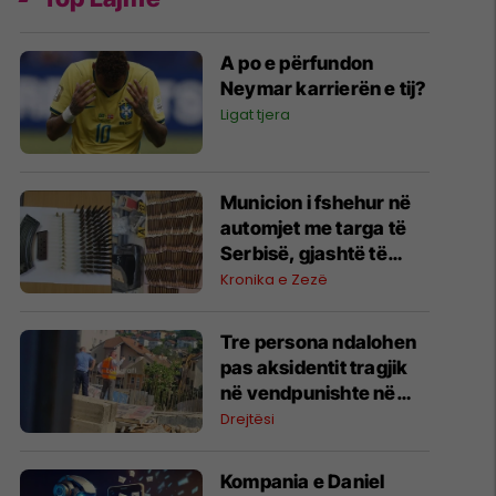
A po e përfundon
Neymar karrierën e tij?
Ligat tjera
Municion i fshehur në
automjet me targa të
Serbisë, gjashtë të
arrestuar në Prishtinë
Kronika e Zezë
Tre persona ndalohen
pas aksidentit tragjik
në vendpunishte në
Prishtinë, Prokuroria
Drejtësi
nis hetimet
Kompania e Daniel