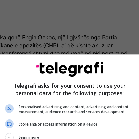
, ka qenë Engin Ozkoc, një ligjvënës nga Partia
kane e opozitës (CHP), ai që kishte akuzuar
jë konferencë shtypi dhe më vonë në një postim në
respektim të ushtarëve që u vranë javën e kaluar
, Idlib”.
Telegrafi asks for your consent to use your
akuzoi gjithashtu Erdoganin për “papërgjegjësi për
personal data for the following purposes:
e në një konflikt pa mbulimin nga ajri”.
Personalised advertising and content, advertising and content
entit, Mustafa Sentop, dënoi deklaratën e ligjvënësit
measurement, audience research and services development
a prokurorët e Ankarasë filluan një hetim "mbi një
Store and/or access information on a device
të presidentit". /
Telegrafi
/
Learn more