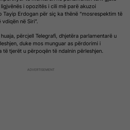
ë ligjvënës i opozitës i cili më parë akuzoi
p Tayip Erdogan për siç ka thënë “mosrespektim të
 vdiqën në Siri”.
huaja, përcjell Telegrafi, dhjetëra parlamentarë u
eshjen, duke mos munguar as përdorimi i
 të tjerët u përpoqën të ndalnin përleshjen.