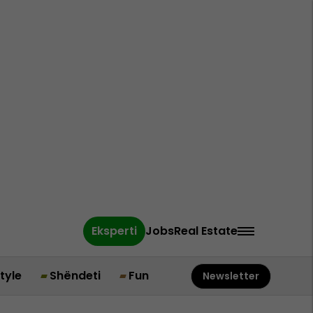
Eksperti
Jobs
Real Estate
style
Shëndeti
Fun
Newsletter