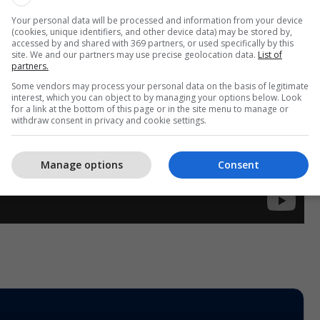
Your personal data will be processed and information from your device
(cookies, unique identifiers, and other device data) may be stored by,
accessed by and shared with 369 partners, or used specifically by this
site. We and our partners may use precise geolocation data.
List of
partners.
Some vendors may process your personal data on the basis of legitimate
interest, which you can object to by managing your options below. Look
for a link at the bottom of this page or in the site menu to manage or
withdraw consent in privacy and cookie settings.
Manage options
Consent