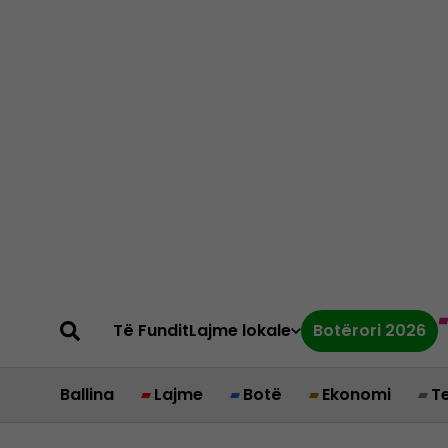
Të Fundit
Lajme lokale
Botërori 2026
Ballina
Lajme
Botë
Ekonomi
T