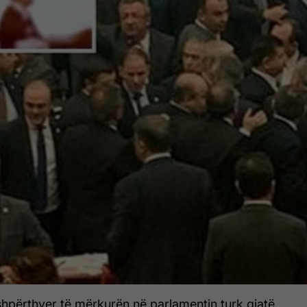
shpërthyer të mërkurën në parlamentin turk gjatë