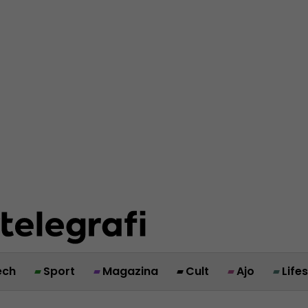
ech
Sport
Magazina
Cult
Ajo
Life