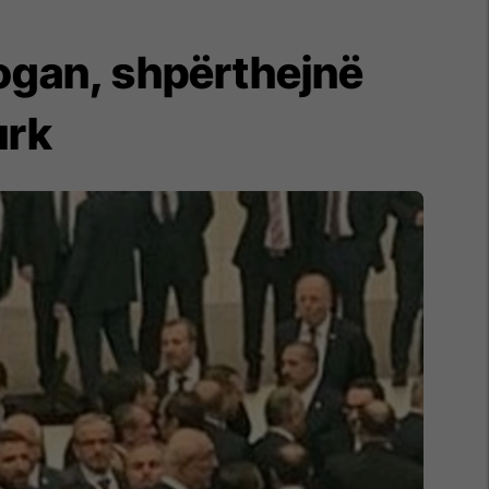
dogan, shpërthejnë
urk