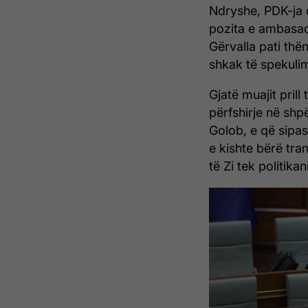
Ndryshe, PDK-ja 
pozita e ambasad
Gërvalla pati thë
shkak të spekuli
Gjatë muajit prill
përfshirje në shpë
Golob, e që sipas
e kishte bërë tra
të Zi tek politikan