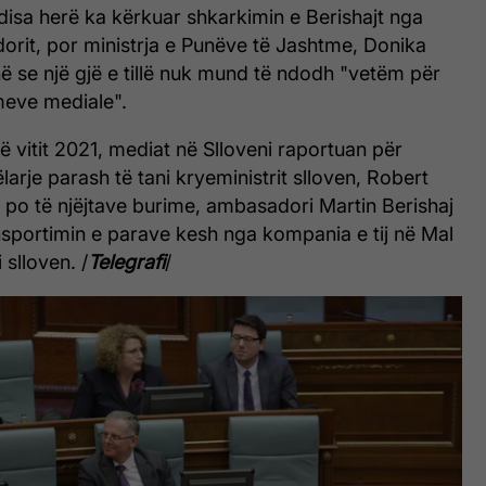
disa herë ka kërkuar shkarkimin e Berishajt nga
orit, por ministrja e Punëve të Jashtme, Donika
në se një gjë e tillë nuk mund të ndodh "vetëm për
meve mediale".
 të vitit 2021, mediat në Slloveni raportuan për
larje parash të tani kryeministrit slloven, Robert
 po të njëjtave burime, ambasadori Martin Berishaj
nsportimin e parave kesh nga kompania e tij në Mal
i slloven. /
Telegrafi
/