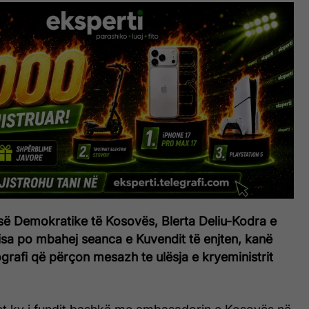
isë Demokratike të Kosovës, Blerta Deliu-Kodra e
isa po mbahej seanca e Kuvendit të enjten, kanë
grafi që përçon mesazh te ulësja e kryeministrit