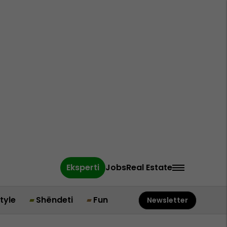
Eksperti
Jobs
Real Estate
style
Shëndeti
Fun
Newsletter