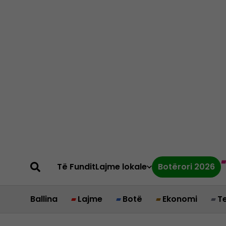
Të Fundit
Lajme lokale
Botërori 2026
Ballina
Lajme
Botë
Ekonomi
T