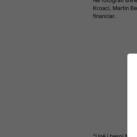
Në fotografi shi
Kroaci, Martin Ber
financiar.
“Unë i besoj Marti