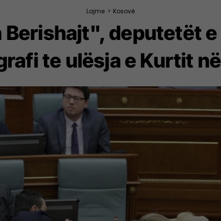
Lajme
>
Kosovë
n Berishajt", deputetët 
grafi te ulësja e Kurtit 