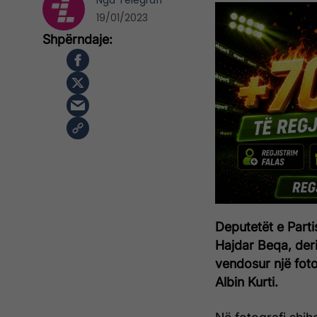
Nga
Telegrafi
19/01/2023
Deputetët e Part
Hajdar Beqa, der
vendosur një foto
Albin Kurti.