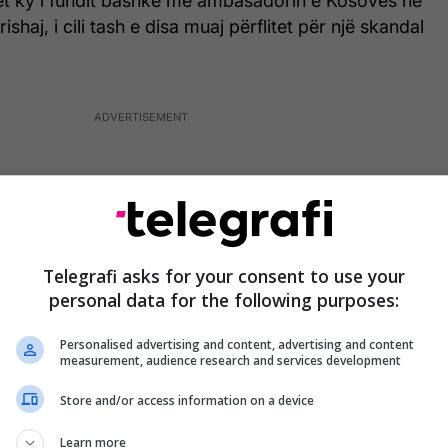
het ky i fundit bashkë me ambasadorin e Kosovës në
ishaj, i cili tash e disa muaj përflitet për një skandal
Telegrafi asks for your consent to use your
personal data for the following purposes:
Personalised advertising and content, advertising and content
measurement, audience research and services development
Store and/or access information on a device
Learn more
n Berishajt”, është shkrimi i vendosur në fotografi,