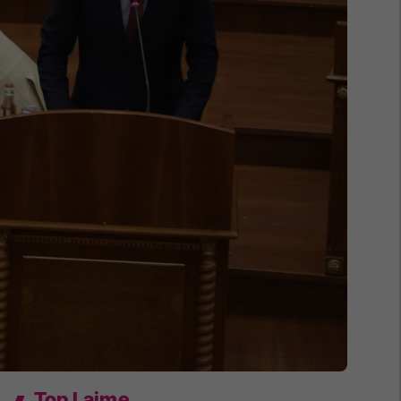
Top Lajme