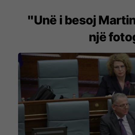
"Unë i besoj Marti
një foto