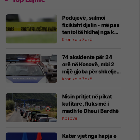
Podujevë, sulmoi
fizikisht djalin - më pas
tentoi të hidhej nga kati
i dytë
Kronika e Zezë
74 aksidente për 24
orë në Kosovë, mbi 2
mijë gjoba për shkelje
në trafik
Kronika e Zezë
Nisin pritjet në pikat
kufitare, fluks më i
madh te Dheu i Bardhë
Kosovë
​Katër vjet nga hapja e