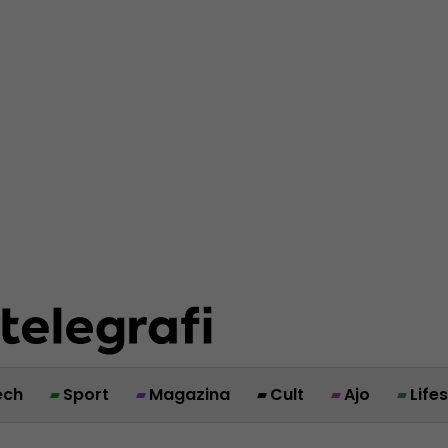
ech
Sport
Magazina
Cult
Ajo
Life