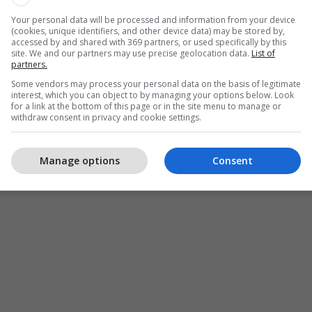
in e ambasadorit janë vendosur simbolet e
Your personal data will be processed and information from your device
(cookies, unique identifiers, and other device data) may be stored by,
të nënkuptohet se interesi i Kurtit ndaj Berishajt
accessed by and shared with 369 partners, or used specifically by this
site. We and our partners may use precise geolocation data.
List of
partners.
Some vendors may process your personal data on the basis of legitimate
interest, which you can object to by managing your options below. Look
for a link at the bottom of this page or in the site menu to manage or
withdraw consent in privacy and cookie settings.
Manage options
Consent