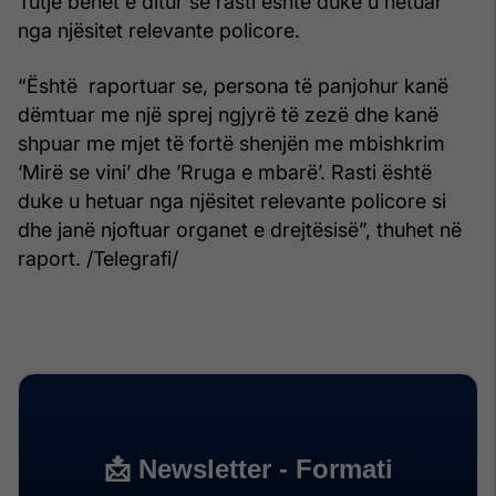
Tutje bëhet e ditur se rasti është duke u hetuar
nga njësitet relevante policore.
“Është raportuar se, persona të panjohur kanë
dëmtuar me një sprej ngjyrë të zezë dhe kanë
shpuar me mjet të fortë shenjën me mbishkrim
‘Mirë se vini’ dhe ’Rruga e mbarë’. Rasti është
duke u hetuar nga njësitet relevante policore si
dhe janë njoftuar organet e drejtësisë”, thuhet në
raport. /Telegrafi/