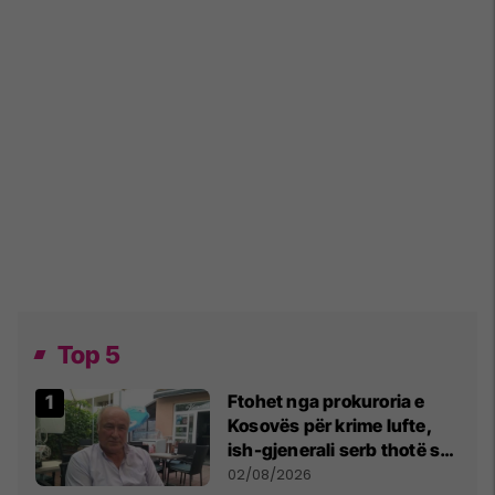
Top 5
Ftohet nga prokuroria e
Kosovës për krime lufte,
ish-gjenerali serb thotë se
dikush e tradhtoi në
02/08/2026