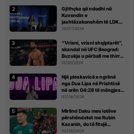
Beograd
Gjithçka që ndodhi në
Kuvendin e
jashtëzakonshëm të LDK-
së
30/07/2026
“Vrisni, vrisni shqiptarët”,
skandal në UFC Beograd:
Buzukja u përball me thirrje
anti-shqiptare nga
01/08/2026
tribunat
Një pleskavicë e ngrënë
nga Dua Lipa në Prishtinë
në orën 04:28 të mëngjesit
- dhe bota digjitale serbe
03/08/2026
shpall gjendjen e luftës
Mirlind Daku mes lotëve
përshëndetet me Rubin
Kazanin, do të fitojë
miliona te Spartak Moska
02/08/2026