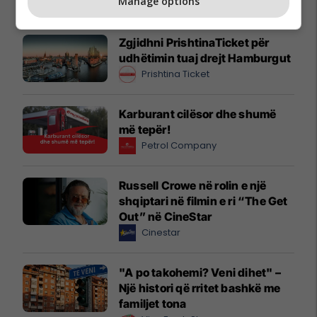
Promo
Reklamo këtu
Manage options
Zgjidhni PrishtinaTicket për
udhëtimin tuaj drejt Hamburgut
Prishtina Ticket
Karburant cilësor dhe shumë
më tepër!
Petrol Company
Russell Crowe në rolin e një
shqiptari në filmin e ri “The Get
Out” në CineStar
Cinestar
"A po takohemi? Veni dihet" –
Një histori që rritet bashkë me
familjet tona