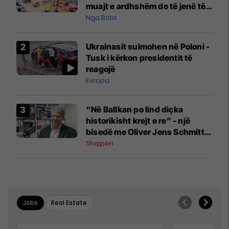
muajt e ardhshëm do të jenë të
pazakontë
Nga Bota
Ukrainasit sulmohen në Poloni -
Tusk i kërkon presidentit të
reagojë
Evropa
“Në Ballkan po lind diçka
historikisht krejt e re” - një
bisedë me Oliver Jens Schmitt
mbi protestat në Shqipëri dhe të
Shqipëri
kaluarën e rajonit
Jobs
Real Estate