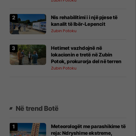
Zubin Potoku
​Nis rehabilitimi i i një pjese të
kanalit të Ibër-Lepencit
Zubin Potoku
Hetimet vazhdojnë në
lokacionin e tretë në Zubin
Potok, prokurorja del në terren
Zubin Potoku
Në trend Botë
Meteorologët me parashikime të
reja: Ndryshime ekstreme,