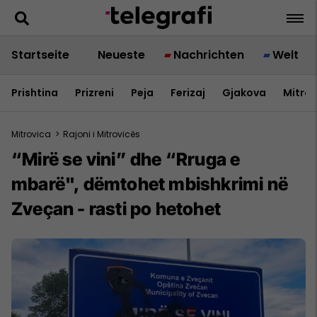
Startseite
Neueste
Nachrichten
Welt
Prishtina
Prizreni
Peja
Ferizaj
Gjakova
Mitrov
Mitrovica
>
Rajoni i Mitrovicës
“Mirë se vini” dhe “Rruga e
mbarë", dëmtohet mbishkrimi në
Zveçan - rasti po hetohet