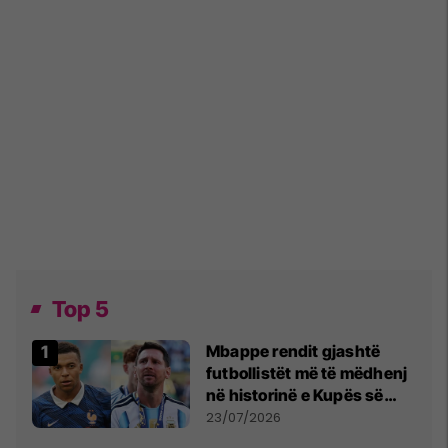
Top 5
Mbappe rendit gjashtë
futbollistët më të mëdhenj
në historinë e Kupës së
Botës, Messi mbetet i dyti
23/07/2026