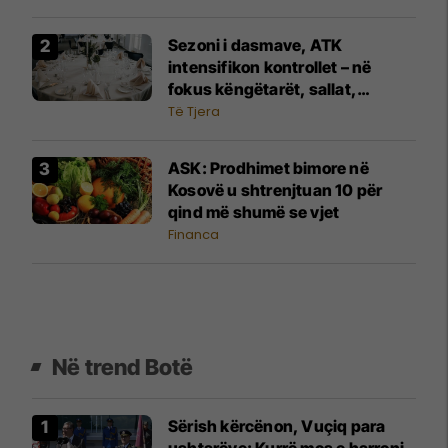
Sezoni i dasmave, ATK
intensifikon kontrollet – në
fokus këngëtarët, sallat,
fotografët dhe shërbimet tjera
Të Tjera
​ASK: Prodhimet bimore në
Kosovë u shtrenjtuan 10 për
qind më shumë se vjet
Financa
Në trend Botë
Sërish kërcënon, Vuçiq para
ushtarëve: Kurrë mos e harroni,