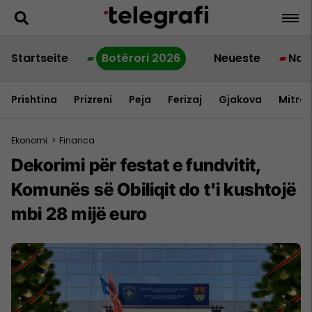
Startseite
Botërori 2026
Neueste
Nac
Prishtina
Prizreni
Peja
Ferizaj
Gjakova
Mitrov
Ekonomi
>
Financa
Dekorimi për festat e fundvitit,
Komunës së Obiliqit do t'i kushtojë
mbi 28 mijë euro