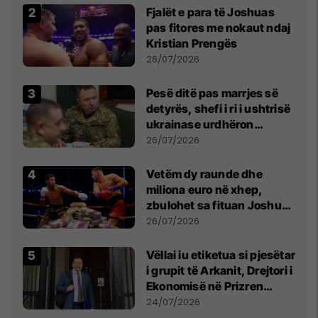
Fjalët e para të Joshuas
pas fitores me nokaut ndaj
Kristian Prengës
26/07/2026
Pesë ditë pas marrjes së
detyrës, shefi i ri i ushtrisë
ukrainase urdhëron
kontroll të madh
26/07/2026
Vetëm dy raunde dhe
miliona euro në xhep,
zbulohet sa fituan Joshua
e Prenga
26/07/2026
Vëllai iu etiketua si pjesëtar
i grupit të Arkanit, Drejtori i
Ekonomisë në Prizren
mohon pretendimet
24/07/2026