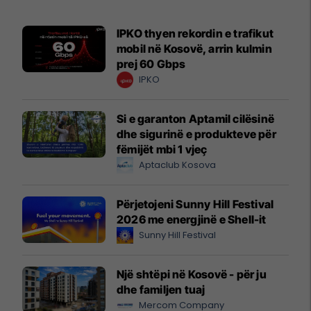
IPKO thyen rekordin e trafikut
mobil në Kosovë, arrin kulmin
prej 60 Gbps
IPKO
Si e garanton Aptamil cilësinë
dhe sigurinë e produkteve për
fëmijët mbi 1 vjeç
Aptaclub Kosova
Përjetojeni Sunny Hill Festival
2026 me energjinë e Shell-it
Sunny Hill Festival
Një shtëpi në Kosovë - për ju
dhe familjen tuaj
Mercom Company