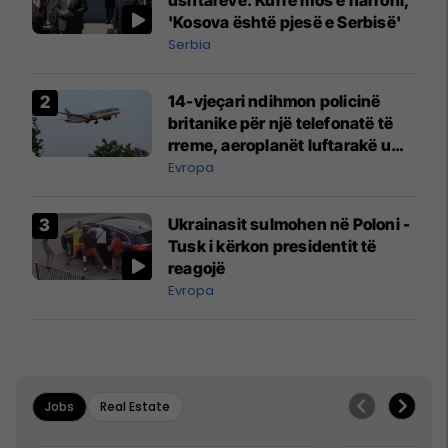
'Kosova është pjesë e Serbisë'
Serbia
14-vjeçari ndihmon policinë
britanike për një telefonatë të
rreme, aeroplanët luftarakë u
ngritën në ajër për të
Evropa
interceptuar fluturaken e Qatar
Airways që po shkonte drejt
Ukrainasit sulmohen në Poloni -
Mançesterit
Tusk i kërkon presidentit të
reagojë
Evropa
Jobs
Real Estate