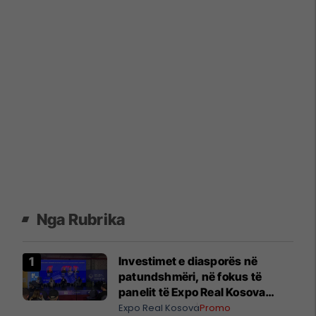
Nga Rubrika
Investimet e diasporës në
patundshmëri, në fokus të
panelit të Expo Real Kosova
2026
Expo Real Kosova
Promo