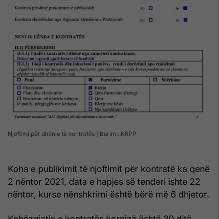
Njoftimi për dhënie të kontratës | Burimi: KRPP
Koha e publikimit të njoftimit për kontratë ka qenë
2 nëntor 2021, data e hapjes së tenderi ishte 22
nëntor, kurse nënshkrimi është bërë më 6 dhjetor.
Kohëzgjatja e kontratës kornizë është 30 ditë.