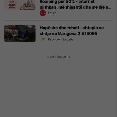
Roaming për 50% - internet
gjithkah, më thjeshtë dhe më lirë se
kurrë!
IPKO
Hapësirë dhe rehati - shtëpia në
shitje në Marigona 2 #15095
Pro Real Estate