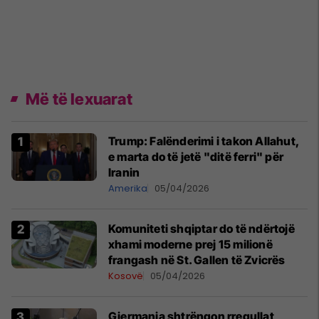
Më të lexuarat
Trump: Falënderimi i takon Allahut,
e marta do të jetë "ditë ferri" për
Iranin
Amerika
05/04/2026
Komuniteti shqiptar do të ndërtojë
xhami moderne prej 15 milionë
frangash në St. Gallen të Zvicrës
Kosovë
05/04/2026
Gjermania shtrëngon rregullat,