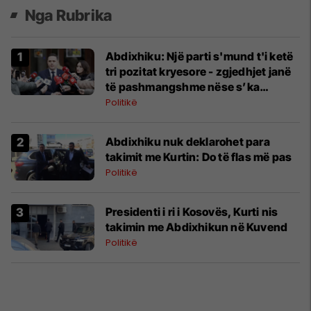
Nga Rubrika
Abdixhiku: Një parti s'mund t'i ketë
tri pozitat kryesore - zgjedhjet janë
të pashmangshme nëse s’ka
marrëveshje
Politikë
Abdixhiku nuk deklarohet para
takimit me Kurtin: Do të flas më pas
Politikë
Presidenti i ri i Kosovës, Kurti nis
takimin me Abdixhikun në Kuvend
Politikë