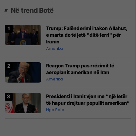
Në trend Botë
Trump: Falënderimi i takon Allahut,
e marta do të jetë "ditë ferri" për
Iranin
Amerika
Reagon Trump pas rrëzimit të
aeroplanit amerikan në Iran
Amerika
Presidenti i Iranit vjen me “një letër
të hapur drejtuar popullit amerikan”
Nga Bota