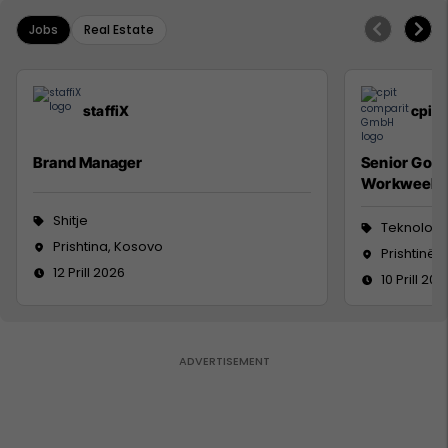
Jobs
Real Estate
staffiX
cpit
Brand Manager
Senior Go 
Workweek
Shitje
Teknologji
Prishtina, Kosovo
Prishtinë
12 Prill 2026
10 Prill 202