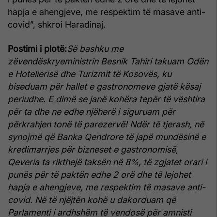
hapja e ahengjeve, me respektim të masave anti-
covid”, shkroi Haradinaj.
Postimi i plotë:
Së bashku me
zëvendëskryeministrin Besnik Tahiri takuam Odën
e Hotelierisë dhe Turizmit të Kosovës, ku
biseduam për hallet e gastronomeve gjatë kësaj
periudhe. E dimë se janë kohëra tepër të vështira
për ta dhe ne edhe njëherë i siguruam për
përkrahjen tonë të parezervë!
Ndër të tjerash, në
synojmë që Banka Qendrore të japë mundësinë e
kredimarrjes për bizneset e gastronomisë,
Qeveria ta rikthejë taksën në 8%, të zgjatet orari i
punës për të paktën edhe 2 orë dhe të lejohet
hapja e ahengjeve, me respektim të masave anti-
covid.
Në të njëjtën kohë u dakorduam që
Parlamenti i ardhshëm të vendosë për amnisti