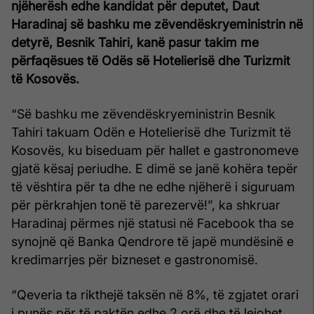
njëherësh edhe kandidat për deputet, Daut
Haradinaj së bashku me zëvendëskryeministrin në
detyrë, Besnik Tahiri, kanë pasur takim me
përfaqësues të Odës së Hotelierisë dhe Turizmit
të Kosovës.
“Së bashku me zëvendëskryeministrin Besnik
Tahiri takuam Odën e Hotelierisë dhe Turizmit të
Kosovës, ku biseduam për hallet e gastronomeve
gjatë kësaj periudhe. E dimë se janë kohëra tepër
të vështira për ta dhe ne edhe njëherë i siguruam
për përkrahjen tonë të parezervë!”, ka shkruar
Haradinaj përmes një statusi në Facebook tha se
synojnë që Banka Qendrore të japë mundësinë e
kredimarrjes për bizneset e gastronomisë.
“Qeveria ta rikthejë taksën në 8%, të zgjatet orari
i punës për të paktën edhe 2 orë dhe të lejohet