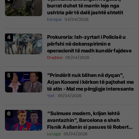
burrat duhet të marrin leje nga
ushtria për të dalë jashtë shtetit
Evropa
04/04/2026
Prokuroria: Ish-zyrtari i Policisë u
përfshi në dekonspirimin e
operacionit të madh kundër fajdeve
Drejtësi
05/04/2026
"Prindërit nuk blihen në dyqan",
Arjan Konomi i kërkon të pajtohet me
të atin - Mal me përgjigje interesante
Yjet
05/04/2026
“Sulmues modern, krijon lehtë
avantazhin”, Barcelona e sheh
Fisnik Asllanin si pasues të Robert
Lewandowskit
La Liga
05/04/2026