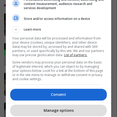
content measurement, audience research and
Top 5
services development
Italia mund të kualifikohet në
Store and/or access information on a device
Kupën e Botës 2026
pavarësisht humbjes nga
Learn more
Bosnja dhe Hercegovina
02/04/2026
Your personal data will be processed and information from
your device (cookies, unique identifiers, and other device
Analisti turk kritikon ashpër
data) may be stored by, accessed by and shared with 369
partners, or used specifically by this site. We and our partners
gjestin e Kerem Akturkoglu
may use precise geolocation data.
List of partners.
ndaj Kosovës
Some vendors may process your personal data on the basis
01/04/2026
of legitimate interest, which you can object to by managing
your options below. Look for a link at the bottom of this page
or in the site menu to manage or withdraw consent in privacy
Gjermania shtrëngon rregullat,
and cookie settings.
burrat duhet të marrin leje nga
ushtria për të dalë jashtë
shtetit
04/04/2026
Consent
Trump publikon pamjet e
Manage options
shkatërrimit të urës iraniane,
më e larta në Lindjen e Mesme: