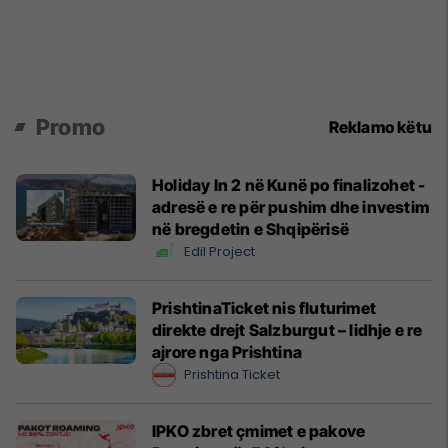
Promo
Reklamo këtu
Holiday In 2 në Kunë po finalizohet -
adresë e re për pushim dhe investim
në bregdetin e Shqipërisë
Edil Project
PrishtinaTicket nis fluturimet
direkte drejt Salzburgut – lidhje e re
ajrore nga Prishtina
Prishtina Ticket
IPKO zbret çmimet e pakove