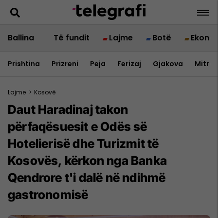
Ballina
Të fundit
Lajme
Botë
Ekono
Prishtina
Prizreni
Peja
Ferizaj
Gjakova
Mitrov
Lajme
>
Kosovë
Daut Haradinaj takon
përfaqësuesit e Odës së
Hotelierisë dhe Turizmit të
Kosovës, kërkon nga Banka
Qendrore t'i dalë në ndihmë
gastronomisë