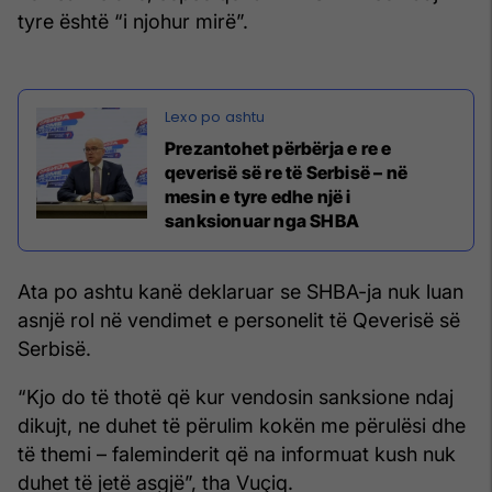
tyre është “i njohur mirë”.
Prezantohet përbërja e re e
qeverisë së re të Serbisë – në
mesin e tyre edhe një i
sanksionuar nga SHBA
Ata po ashtu kanë deklaruar se SHBA-ja nuk luan
asnjë rol në vendimet e personelit të Qeverisë së
Serbisë.
“Kjo do të thotë që kur vendosin sanksione ndaj
dikujt, ne duhet të përulim kokën me përulësi dhe
të themi – faleminderit që na informuat kush nuk
duhet të jetë asgjë”, tha Vuçiq.