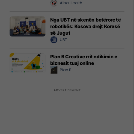
Alba Health
Nga UBT në skenën botërore të
robotikës: Kosova drejt Koresë
së Jugut
UBT
Plan B Creative rrit ndikimin e
biznesit tuaj online
Plan B