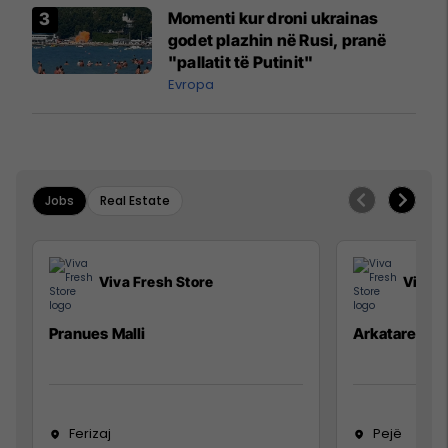
Momenti kur droni ukrainas
godet plazhin në Rusi, pranë
"pallatit të Putinit"
Evropa
Jobs
Real Estate
Viva Fresh Store
Viva F
Pranues Malli
Arkatare
Ferizaj
Pejë