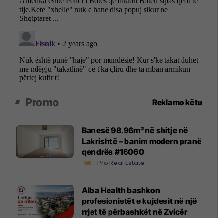
Promo
Reklamo këtu
Banesë 98.96m² në shitje në
Lakrishtë – banim modern pranë
qendrës #16060
Pro Real Estate
Alba Health bashkon
profesionistët e kujdesit në një
rrjet të përbashkët në Zvicër