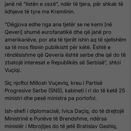
janë në “listën e zezë”, ndër të tjera, për shkak të
lidhjeve të tyre me Kremlinin.
“Dëgjova edhe nga ana tjetër se ne kemi [në
Qeveri] shumë eurofanatikë dhe që janë pro
amerikanëve, por ata të tjerët ishin aq të sjellshëm
sa të mos flisnin publikisht për këtë. Është e
rëndësishme që Qeveria është serbe dhe që do të
zbatojë interesat e Republikës së Serbisë”, shtoi
Vuçiqi.
Siç njoftoi Millosh Vuçeviq, kreu i Partisë
Progresive Serbe (SNS), kabineti i ri do të ketë 25
ministri dhe pesë ministra pa portofol.
Ish-shefi i diplomacisë, Ivica Daçiq, do të drejtojë
Ministrinë e Punëve të Brendshme, ndërsa
ministër i Mbrojtjes do të jetë Bratislav Gashiq,