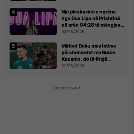
tribunat
Një pleskavicë e ngrënë
nga Dua Lipa në Prishtinë
në orën 04:28 të mëngjesit
- dhe bota digjitale serbe
03/08/2026
shpall gjendjen e luftës
Mirlind Daku mes lotëve
përshëndetet me Rubin
Kazanin, do të fitojë
miliona te Spartak Moska
02/08/2026