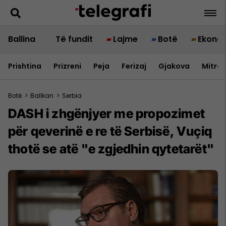
Ballina
Të fundit
Lajme
Botë
Ekono
Prishtina
Prizreni
Peja
Ferizaj
Gjakova
Mitrov
Botë
>
Ballkan
>
Serbia
DASH i zhgënjyer me propozimet
për qeverinë e re të Serbisë, Vuçiq
thotë se atë "e zgjedhin qytetarët"