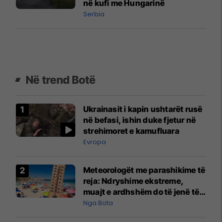
në kufi me Hungarinë
Serbia
Në trend Botë
Ukrainasit i kapin ushtarët rusë
në befasi, ishin duke fjetur në
strehimoret e kamufluara
Evropa
Meteorologët me parashikime të
reja: Ndryshime ekstreme,
muajt e ardhshëm do të jenë të
pazakontë
Nga Bota