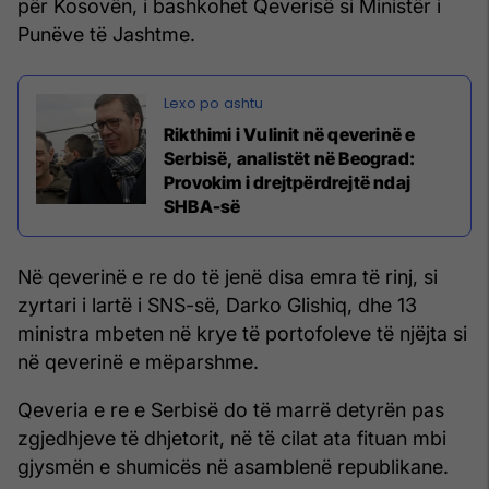
për Kosovën, i bashkohet Qeverisë si Ministër i
Punëve të Jashtme.
Rikthimi i Vulinit në qeverinë e
Serbisë, analistët në Beograd:
Provokim i drejtpërdrejtë ndaj
SHBA-së
Në qeverinë e re do të jenë disa emra të rinj, si
zyrtari i lartë i SNS-së, Darko Glishiq, dhe 13
ministra mbeten në krye të portofoleve të njëjta si
në qeverinë e mëparshme.
Qeveria e re e Serbisë do të marrë detyrën pas
zgjedhjeve të dhjetorit, në të cilat ata fituan mbi
gjysmën e shumicës në asamblenë republikane.