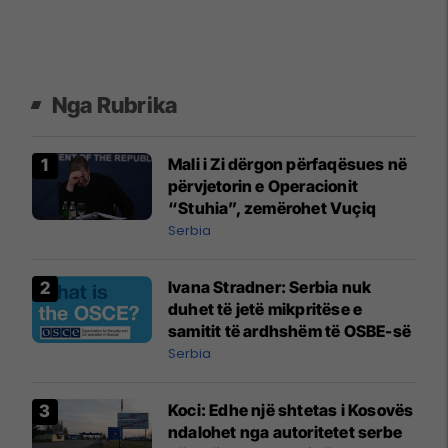
Nga Rubrika
Mali i Zi dërgon përfaqësues në
përvjetorin e Operacionit
“Stuhia”, zemërohet Vuçiq
Serbia
Ivana Stradner: Serbia nuk
duhet të jetë mikpritëse e
samitit të ardhshëm të OSBE-së
Serbia
Koci: ​Edhe një shtetas i Kosovës
ndalohet nga autoritetet serbe