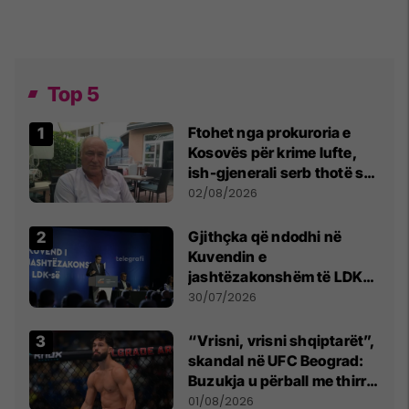
Top 5
Ftohet nga prokuroria e
Kosovës për krime lufte,
ish-gjenerali serb thotë se
dikush e tradhtoi në
02/08/2026
Beograd
Gjithçka që ndodhi në
Kuvendin e
jashtëzakonshëm të LDK-
së
30/07/2026
“Vrisni, vrisni shqiptarët”,
skandal në UFC Beograd:
Buzukja u përball me thirrje
anti-shqiptare nga
01/08/2026