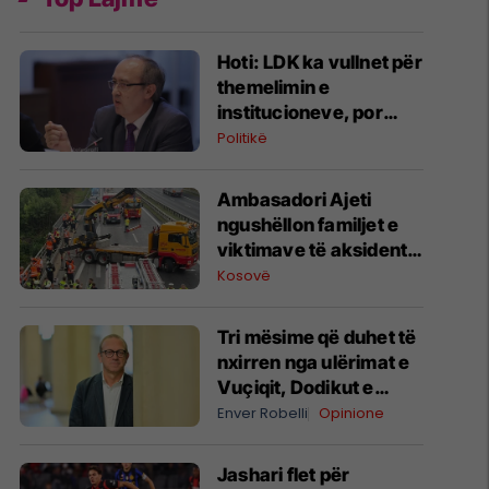
Hoti: LDK ka vullnet për
themelimin e
institucioneve, por
kërkon kompromis
Politikë
Ambasadori Ajeti
ngushëllon familjet e
viktimave të aksidentit
në Gjermani: Jemi në
Kosovë
kontakt me autoritetet
gjermane
Tri mësime që duhet të
nxirren nga ulërimat e
Vuçiqit, Dodikut e
Knezheviqit në një
Enver Robelli
Opinione
qytet të Bosnjës
Jashari flet për