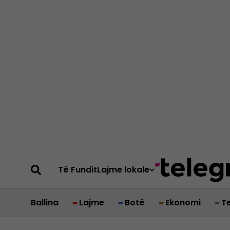
Të Fundit
Lajme lokale
Ballina
Lajme
Botë
Ekonomi
T