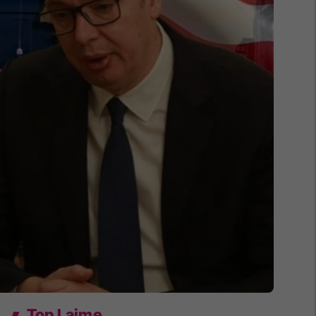
Top Lajme