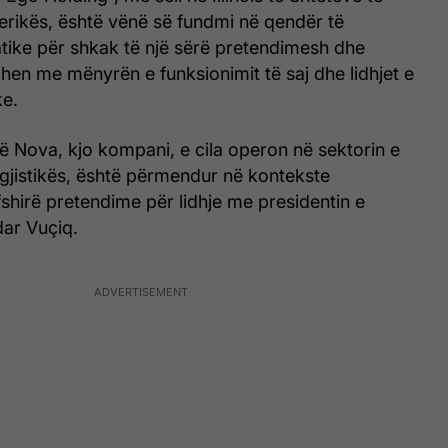
rikës, është vënë së fundmi në qendër të
ike për shkak të një sërë pretendimesh dhe
hen me mënyrën e funksionimit të saj dhe lidhjet e
e.
të Nova, kjo kompani, e cila operon në sektorin e
ogjistikës, është përmendur në kontekste
shirë pretendime për lidhje me presidentin e
dar Vuçiq.