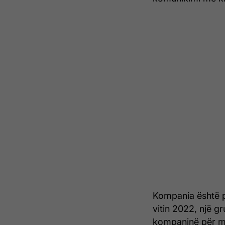
Kompania është p
vitin 2022, një g
kompaninë për ma