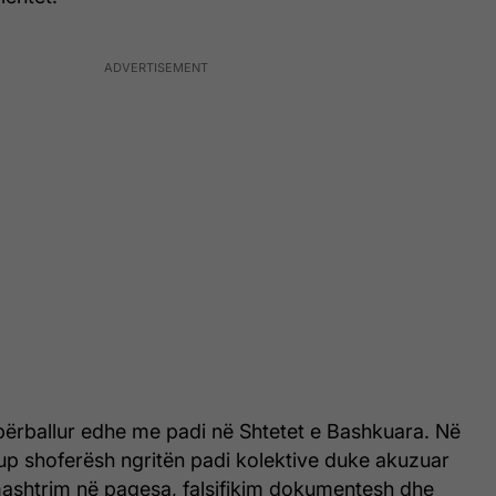
ërballur edhe me padi në Shtetet e Bashkuara. Në
rup shoferësh ngritën padi kolektive duke akuzuar
shtrim në pagesa, falsifikim dokumentesh dhe