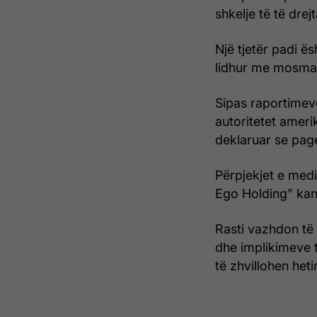
shkelje të të drej
Një tjetër padi ës
lidhur me mosma
Sipas raportimeve
autoritetet amer
deklaruar se pag
Përpjekjet e med
Ego Holding” kanë
Rasti vazhdon të
dhe implikimeve 
të zhvillohen het