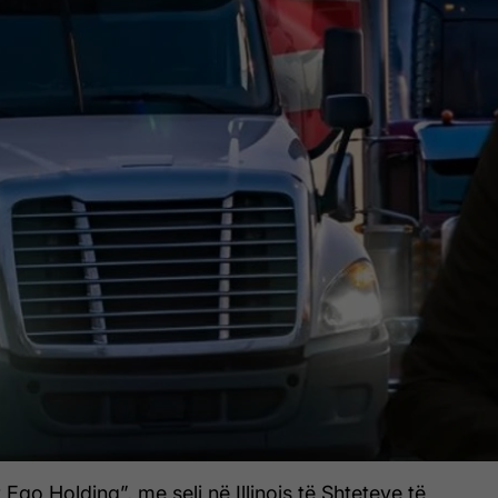
go Holding”, me seli në Illinois të Shteteve të