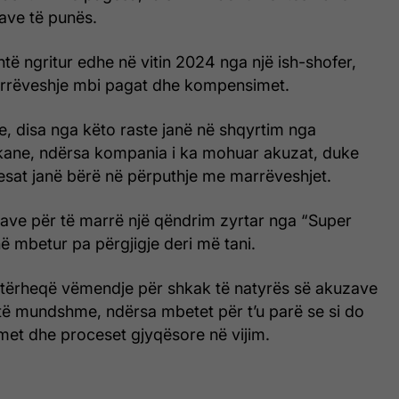
tave të punës.
htë ngritur edhe në vitin 2024 nga një ish-shofer,
rrëveshje mbi pagat dhe kompensimet.
, disa nga këto raste janë në shqyrtim nga
ikane, ndërsa kompania i ka mohuar akuzat, duke
esat janë bërë në përputhje me marrëveshjet.
iave për të marrë një qëndrim zyrtar nga “Super
 mbetur pa përgjigje deri më tani.
 tërheqë vëmendje për shkak të natyrës së akuzave
të mundshme, ndërsa mbetet për t’u parë se si do
imet dhe proceset gjyqësore në vijim.