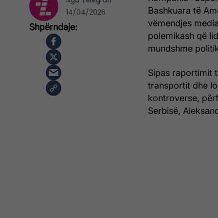
Nga
Telegrafi
Bashkuara të Ame
14/04/2026
vëmendjes mediat
polemikash që lid
mundshme politik
Sipas raportimit 
transportit dhe l
kontroverse, përf
Serbisë, Aleksan