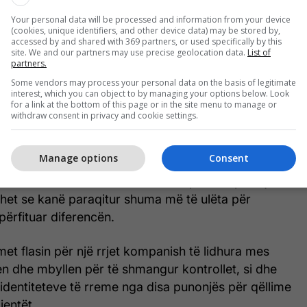
Your personal data will be processed and information from your device
h-punonjës i kompanisë ka ngritur akuza të rënda
(cookies, unique identifiers, and other device data) may be stored by,
e funksionimit të saj. Në një intervistë, ai ka
accessed by and shared with 369 partners, or used specifically by this
site. We and our partners may use precise geolocation data.
List of
er Ego Holding” ka përjetuar një rritje të shpejtë
partners.
, duke kaluar nga disa qindra kamionë në mbi
Some vendors may process your personal data on the basis of legitimate
uajsh, gjë që, sipas tij, është e vështirë të
interest, which you can object to by managing your options below. Look
for a link at the bottom of this page or in the site menu to manage or
ështetje të madhe financiare.
withdraw consent in privacy and cookie settings.
etendon se në kompani ka pasur praktika abuzive
Manage options
Consent
 përfshirë manipulime me pagesat e shoferëve,
menteve dhe kushte të vështira pune. Sipas tij,
het se kanë paraqitur shuma më të ulëta për
përfituar diferencën.
met flasin për një rrjet kompanish të lidhura mes
pen dhe mbyllen për të shmangur kontrollet, si dhe
identiteteve të rreme nga disa punonjës për qëllime
ientët.