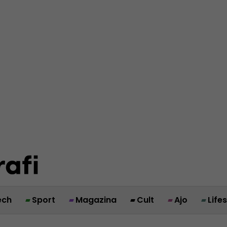
ech
Sport
Magazina
Cult
Ajo
Life