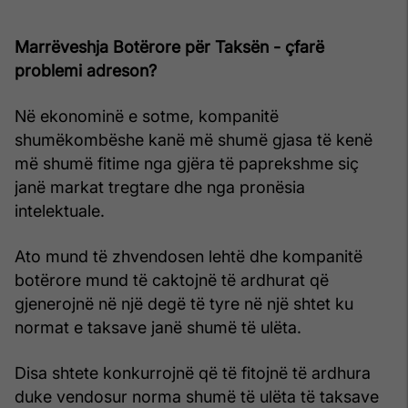
Marrëveshja Botërore për Taksën - çfarë
problemi adreson?
Në ekonominë e sotme, kompanitë
shumëkombëshe kanë më shumë gjasa të kenë
më shumë fitime nga gjëra të paprekshme siç
janë markat tregtare dhe nga pronësia
intelektuale.
Ato mund të zhvendosen lehtë dhe kompanitë
botërore mund të caktojnë të ardhurat që
gjenerojnë në një degë të tyre në një shtet ku
normat e taksave janë shumë të ulëta.
Disa shtete konkurrojnë që të fitojnë të ardhura
duke vendosur norma shumë të ulëta të taksave