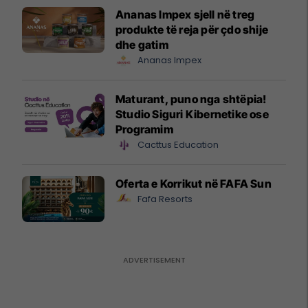
Ananas Impex sjell në treg
produkte të reja për çdo shije
dhe gatim
Ananas Impex
Maturant, puno nga shtëpia!
Studio Siguri Kibernetike ose
Programim
Cacttus Education
Oferta e Korrikut në FAFA Sun
Fafa Resorts