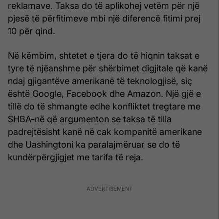
reklamave. Taksa do të aplikohej vetëm për një
pjesë të përfitimeve mbi një diferencë fitimi prej
10 për qind.
Në këmbim, shtetet e tjera do të hiqnin taksat e
tyre të njëanshme për shërbimet digjitale që kanë
ndaj gjigantëve amerikanë të teknologjisë, siç
është Google, Facebook dhe Amazon. Një gjë e
tillë do të shmangte edhe konfliktet tregtare me
SHBA-në që argumenton se taksa të tilla
padrejtësisht kanë në cak kompanitë amerikane
dhe Uashingtoni ka paralajmëruar se do të
kundërpërgjigjet me tarifa të reja.