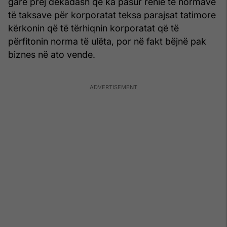
gare prej dekadash që ka pasur rënie të normave
të taksave për korporatat teksa parajsat tatimore
kërkonin që të tërhiqnin korporatat që të
përfitonin norma të ulëta, por në fakt bëjnë pak
biznes në ato vende.