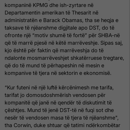
kompaninë KPMG dhe ish-zyrtare në
Departamentin amerikan të Thesarit në
administratën e Barack Obamas, tha se heqja e
taksave të njëanshme digjitale apo DST, do të
ofronte një “motiv shumë të fortë” për SHBA-në
që të marrë pjesë në këtë marrëveshje. Sipas saj,
kjo është për faktin që marrëveshja do të
ndalonte mosmarrëveshjet shkatërruese tregtare,
që do të mund të përhapeshin në mesin e
kompanive të tjera në sektorin e ekonomisë.
“Kur futeni në një luftë kërcënimesh me tarifa,
tarifat jo domosdoshmërish vendosen për
kompanitë që janë në qendër të diskutimit të
çështjes. Mund të jenë DST-të në fuqi sot dhe
nesër të vendosen masa të tjera të njëanshme",
tha Corwin, duke shtuar që tatimi ndërkombëtar