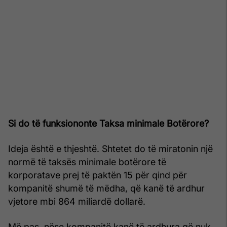
Si do të funksiononte Taksa minimale Botërore?
Ideja është e thjeshtë. Shtetet do të miratonin një
normë të taksës minimale botërore të
korporatave prej të paktën 15 për qind për
kompanitë shumë të mëdha, që kanë të ardhur
vjetore mbi 864 miliardë dollarë.
Më pas, nëse kompanitë kanë të ardhura që nuk