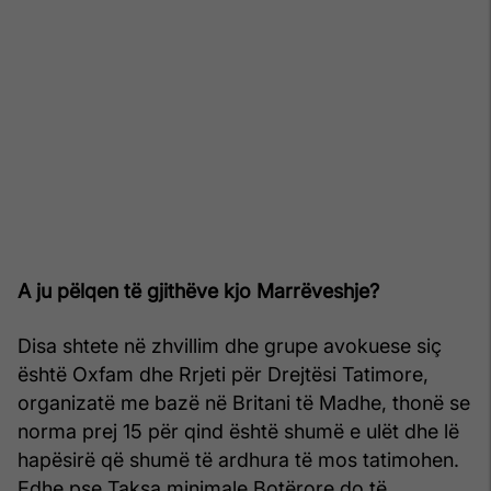
A ju pëlqen të gjithëve kjo Marrëveshje?
Disa shtete në zhvillim dhe grupe avokuese siç
është Oxfam dhe Rrjeti për Drejtësi Tatimore,
organizatë me bazë në Britani të Madhe, thonë se
norma prej 15 për qind është shumë e ulët dhe lë
hapësirë që shumë të ardhura të mos tatimohen.
Edhe pse Taksa minimale Botërore do të