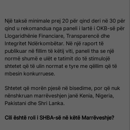
Një taksë minimale prej 20 për qind deri në 30 për
qind u rekomandua nga paneli i lartë i OKB-së për
Llogaridhënie Financiare, Transparencë dhe
Integritet Ndërkombëtar. Në një raport të
publikuar në fillim të këtij viti, paneli tha se një
normë shumë e ulët e tatimit do të stimulojë
shtetet që të ulin normat e tyre me qëllim që të
mbesin konkurruese.
Shtetet që morën pjesë në bisedime, por që nuk
nënshkruan marrëveshjen janë Kenia, Nigeria,
Pakistani dhe Shri Lanka.
Cili është roli i SHBA-së në këtë Marrëveshje?