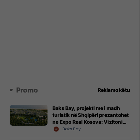
Promo
Reklamo këtu
Baks Bay, projekti me i madh
turistik në Shqipëri prezantohet
ne Expo Real Kosova: Vizitoni
shtandin dhe zbuloni
Baks Bay
mundësitë e investimit