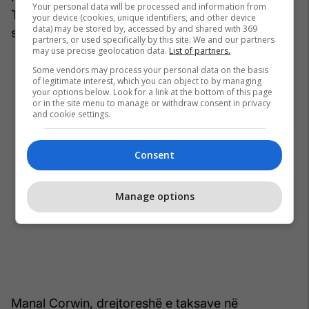
Your personal data will be processed and information from
Taksën minimale Botërore do të përbënte minim
your device (cookies, unique identifiers, and other device
data) may be stored by, accessed by and shared with 369
serioz për marrëveshjen ndërkombëtare.
partners, or used specifically by this site. We and our partners
may use precise geolocation data.
List of partners.
Some vendors may process your personal data on the basis
of legitimate interest, which you can object to by managing
your options below. Look for a link at the bottom of this page
or in the site menu to manage or withdraw consent in privacy
and cookie settings.
Consent
Manage options
Manal Corwin, drejtoreshë e taksave në