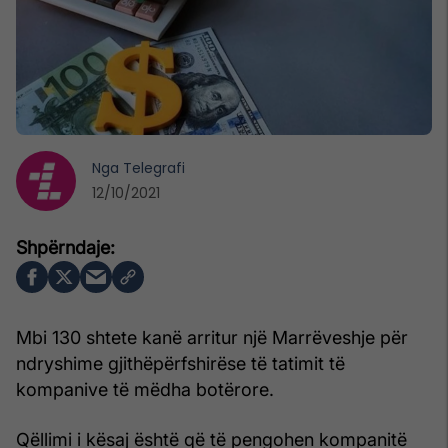
Nga
Telegrafi
12/10/2021
Mbi 130 shtete kanë arritur një Marrëveshje për
ndryshime gjithëpërfshirëse të tatimit të
kompanive të mëdha botërore.
Qëllimi i kësaj është që të pengohen kompanitë