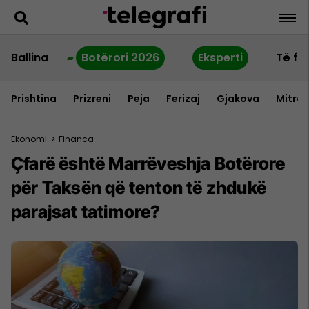
Ballina
Botërori 2026
Eksperti
Të fu
Prishtina
Prizreni
Peja
Ferizaj
Gjakova
Mitrov
Ekonomi
>
Financa
Çfarë është Marrëveshja Botërore
për Taksën që tenton të zhdukë
parajsat tatimore?