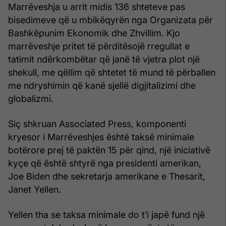
Marrëveshja u arrit midis 136 shteteve pas
bisedimeve që u mbikëqyrën nga Organizata për
Bashkëpunim Ekonomik dhe Zhvillim. Kjo
marrëveshje pritet të përditësojë rregullat e
tatimit ndërkombëtar që janë të vjetra plot një
shekull, me qëllim që shtetet të mund të përballen
me ndryshimin që kanë sjellë digjitalizimi dhe
globalizmi.
Siç shkruan Associated Press, komponenti
kryesor i Marrëveshjes është taksë minimale
botërore prej të paktën 15 për qind, një iniciativë
kyçe që është shtyrë nga presidenti amerikan,
Joe Biden dhe sekretarja amerikane e Thesarit,
Janet Yellen.
Yellen tha se taksa minimale do t’i japë fund një