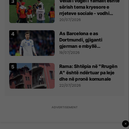
Vëllai i vogël i Yamalit është
sërish tema kryesore e
rrjeteve sociale - vodhi
vëmendjen pas finales së
20/07/2026
Kupës së Botës
As Barcelona e as
Dortmundi, gjiganti
gjerman e mbyllë
marrëveshjen për Fisnik
19/07/2026
Asllanin
Rama: Shtëpia në "Rrugën
A" është ndërtuar pa leje
dhe në pronë komunale
22/07/2026
×