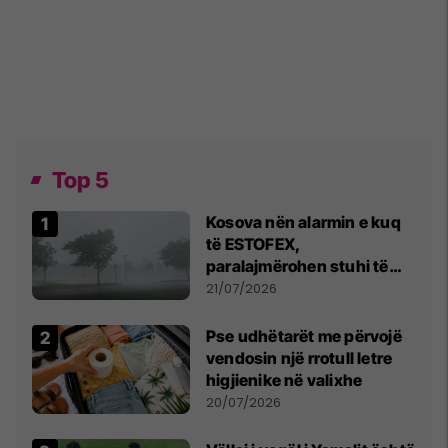
Top 5
Kosova nën alarmin e kuq
të ESTOFEX,
paralajmërohen stuhi të
fuqishme me breshër dhe
21/07/2026
erëra të forta
Pse udhëtarët me përvojë
vendosin një rrotull letre
higjienike në valixhe
20/07/2026