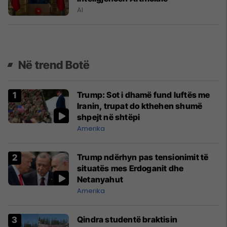
AI
Në trend Botë
Trump: Sot i dhamë fund luftës me
Iranin, trupat do kthehen shumë
shpejt në shtëpi
Amerika
Trump ndërhyn pas tensionimit të
situatës mes Erdoganit dhe
Netanyahut
Amerika
Qindra studentë braktisin