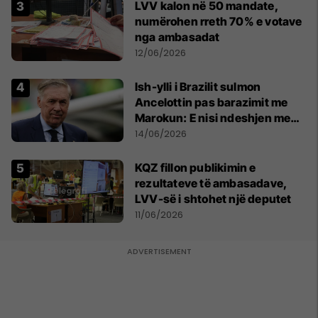
LVV kalon në 50 mandate,
numërohen rreth 70% e votave
nga ambasadat
12/06/2026
Ish-ylli i Brazilit sulmon
Ancelottin pas barazimit me
Marokun: E nisi ndeshjen me
formacionin e gabuar
14/06/2026
KQZ fillon publikimin e
rezultateve të ambasadave,
LVV-së i shtohet një deputet
11/06/2026