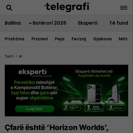
Ballina
Botërori 2026
Eksperti
Të fundit
Prishtina
Prizreni
Peja
Ferizaj
Gjakova
Mitrov
Tech
>
AI
Çfarë është ‘Horizon Worlds’,