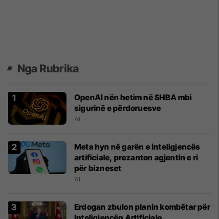
Nga Rubrika
OpenAI nën hetim në SHBA mbi
sigurinë e përdoruesve
AI
Meta hyn në garën e inteligjencës
artificiale, prezanton agjentin e ri
për bizneset
AI
Erdogan zbulon planin kombëtar për
Inteligjencën Artificiale