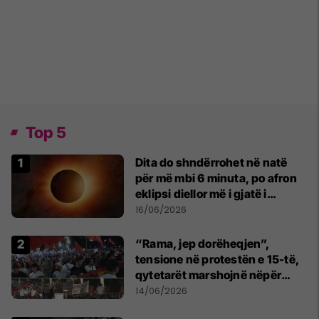
Top 5
Dita do shndërrohet në natë
për më mbi 6 minuta, po afron
eklipsi diellor më i gjatë i
shekullit të 21-të
16/06/2026
“Rama, jep dorëheqjen”,
tensione në protestën e 15-të,
qytetarët marshojnë nëpër
kryeqytet
14/06/2026