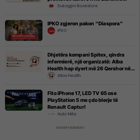
Dukagjini
Dukagjini Bookstore
IPKO zgjeron pakon “Diaspora”
IPKO
Dhjetëra kompani Spitex, qindra
infermierë, një organizatë: Alba
Health hap dyert më 26 Qershor në
Cyrih
Alba Health
Fito iPhone 17, LED TV 65 ose
PlayStation 5 me çdo blerje të
Renault Captur!
Auto Mita