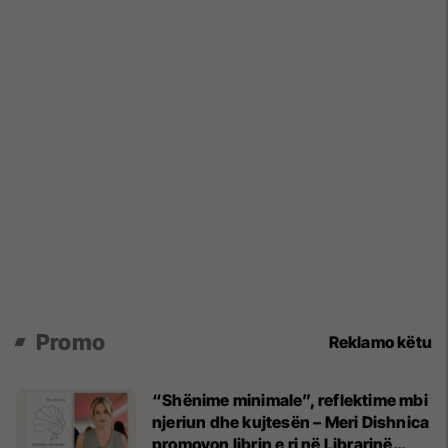
Promo
Reklamo këtu
“Shënime minimale”, reflektime mbi
njeriun dhe kujtesën – Meri Dishnica
promovon librin e ri në Librarinë