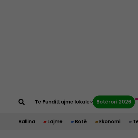
Të Fundit
Lajme lokale
Botërori 2026
Ballina
Lajme
Botë
Ekonomi
T