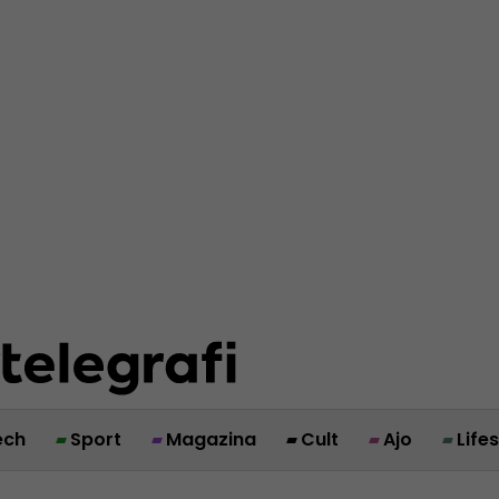
ech
Sport
Magazina
Cult
Ajo
Life