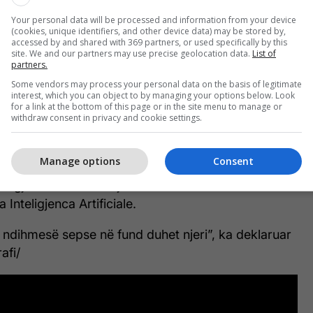
Your personal data will be processed and information from your device
(cookies, unique identifiers, and other device data) may be stored by,
daksi me tituj, informata, sugjerime, sondazhe etj.
accessed by and shared with 369 partners, or used specifically by this
pektin e biznesit na ka ndihmuar për të zgjidhur
site. We and our partners may use precise geolocation data.
List of
partners.
tit në kohë rekorde me rezultate të
Some vendors may process your personal data on the basis of legitimate
, deklaroi Lluka.
interest, which you can object to by managing your options below. Look
for a link at the bottom of this page or in the site menu to manage or
tuar edhe teknologjinë A/B test për titujt e
withdraw consent in privacy and cookie settings.
është shumë i rëndësishëm në lexueshmërinë e
 ai duhet të jetë përmbajtësor”, shtoi ai.
Manage options
Consent
t megjithatë thotë se njeriu nuk mund të
Inteligjenca Artificiale.
 ndihmesë sepse në fund duhet njeri”, ka deklaruar
afi/