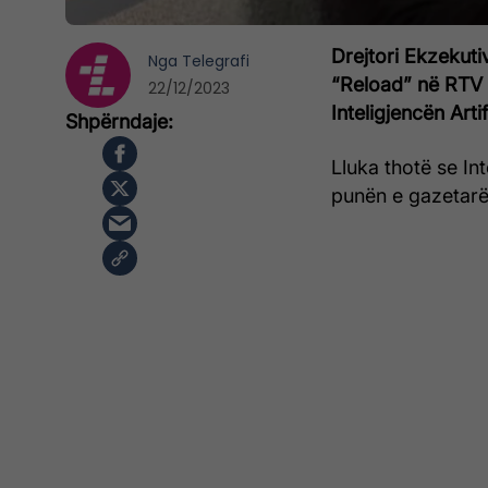
Drejtori Ekzekutiv
Nga
Telegrafi
“Reload” në RTV 
22/12/2023
Inteligjencën Art
Lluka thotë se Int
punën e gazetarë