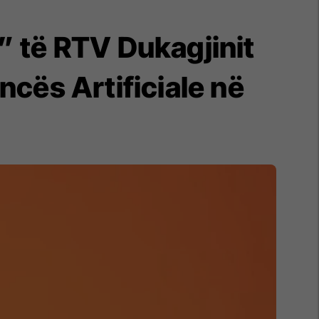
d” të RTV Dukagjinit
encës Artificiale në