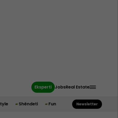
Eksperti
Jobs
Real Estate
style
Shëndeti
Fun
Newsletter