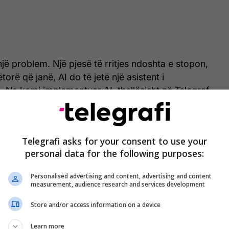
ë problem. Një pjesë të rritjes ndoshta e stopon,
orë që janë, AI do të jetë një asistent i
 Ne kemi implementuar AI thellësisht në Telegraf
derisa u testua edhe më herët”.
igjenca Artificiale ndihmon Telegrafin në shumë
Telegrafi asks for your consent to use your
personal data for the following purposes:
Personalised advertising and content, advertising and content
measurement, audience research and services development
Penalizimi i gjuhës shqipe, Lluka:
Për mediat është jetike të zgjidhet
Store and/or access information on a device
problemi me Google
Learn more