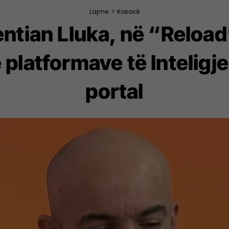
Lajme
>
Kosovë
entian Lluka, në “Reloa
e platformave të Inteligj
portal