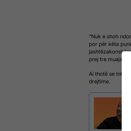
“Nuk e shoh ndonj
por për këta punët
jashtëzakonshëm.
prej tre muajsh, 
Ai thotë se Intel
drejtime.