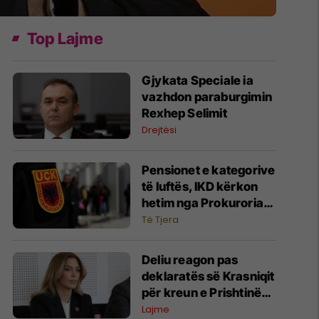
Top Lajme
Gjykata Speciale ia
vazhdon paraburgimin
Rexhep Selimit
Drejtësi
Pensionet e kategorive
të luftës, IKD kërkon
hetim nga Prokuroria
për moszbatimin e
Të Tjera
aktgjykimeve
Deliu reagon pas
deklaratës së Krasniqit
për kreun e Prishtinës,
e lidh me rastin "Lule
Lajme