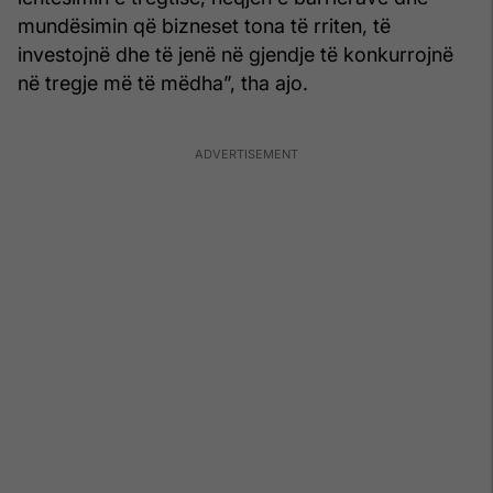
mundësimin që bizneset tona të rriten, të
investojnë dhe të jenë në gjendje të konkurrojnë
në tregje më të mëdha”, tha ajo.