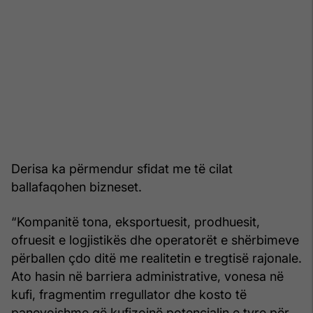
Derisa ka përmendur sfidat me të cilat
ballafaqohen bizneset.
“Kompanitë tona, eksportuesit, prodhuesit,
ofruesit e logjistikës dhe operatorët e shërbimeve
përballen çdo ditë me realitetin e tregtisë rajonale.
Ato hasin në barriera administrative, vonesa në
kufi, fragmentim rregullator dhe kosto të
panevojshme që kufizojnë potencialin e tyre për