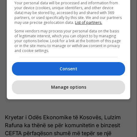
Your personal data will be processed and information from
your device (cookies, unique identifiers, and other device
data) may be stored by, accessed by and shared with 369
partners, or used specifically by this site. We and our partners
may use precise geolocation data.
List of partners.
Some vendors may process your personal data on the basis
of legitimate interest, which you can object to by managing
your options below. Look for a link at the bottom of this page
or in the site menu to manage or withdraw consent in privacy
and cookie settings.
Consent
Manage options
Kryetar i Odës Ekonomike të Kosovës, Lulzim
Rafuna ka thënë se për komunitetin e binzesit
CEFTA përfaqëson shumë më tepër se një