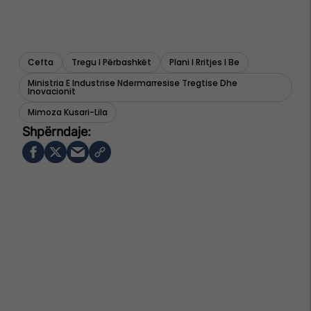
Cefta
Tregu I Përbashkët
Plani I Rritjes I Be
Ministria E Industrise Ndermarresise Tregtise Dhe
Inovacionit
Mimoza Kusari-Lila