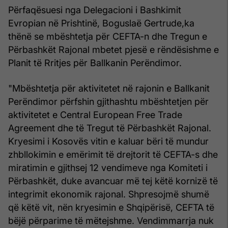
Përfaqësuesi nga Delegacioni i Bashkimit
Evropian në Prishtinë, Boguslaë Gertrude,ka
thënë se mbështetja për CEFTA-n dhe Tregun e
Përbashkët Rajonal mbetet pjesë e rëndësishme e
Planit të Rritjes për Ballkanin Perëndimor.
"Mbështetja për aktivitetet në rajonin e Ballkanit
Perëndimor përfshin gjithashtu mbështetjen për
aktivitetet e Central European Free Trade
Agreement dhe të Tregut të Përbashkët Rajonal.
Kryesimi i Kosovës vitin e kaluar bëri të mundur
zhbllokimin e emërimit të drejtorit të CEFTA-s dhe
miratimin e gjithsej 12 vendimeve nga Komiteti i
Përbashkët, duke avancuar më tej këtë kornizë të
integrimit ekonomik rajonal. Shpresojmë shumë
që këtë vit, nën kryesimin e Shqipërisë, CEFTA të
bëjë përparime të mëtejshme. Vendimmarrja nuk