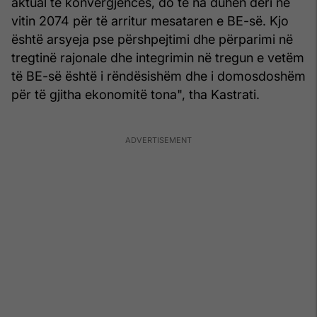
aktual të konvergjencës, do të na duhen deri në
vitin 2074 për të arritur mesataren e BE-së. Kjo
është arsyeja pse përshpejtimi dhe përparimi në
tregtinë rajonale dhe integrimin në tregun e vetëm
të BE-së është i rëndësishëm dhe i domosdoshëm
për të gjitha ekonomitë tona", tha Kastrati.