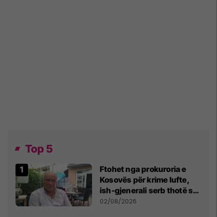
Top 5
Ftohet nga prokuroria e
Kosovës për krime lufte,
ish-gjenerali serb thotë se
dikush e tradhtoi në
02/08/2026
Beograd