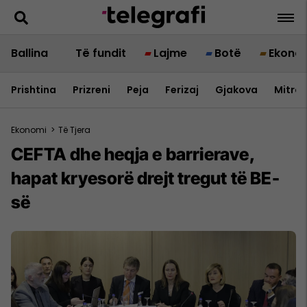
Ballina
Të fundit
Lajme
Botë
Ekono
Prishtina
Prizreni
Peja
Ferizaj
Gjakova
Mitrov
Ekonomi
>
Të Tjera
CEFTA dhe heqja e barrierave,
hapat kryesorë drejt tregut të BE-
së