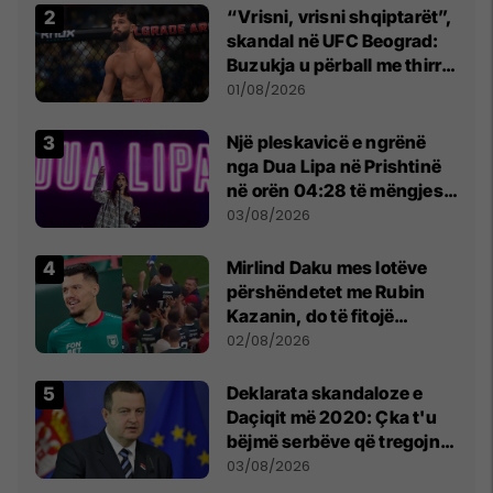
“Vrisni, vrisni shqiptarët”,
skandal në UFC Beograd:
Buzukja u përball me thirrje
anti-shqiptare nga
01/08/2026
tribunat
Një pleskavicë e ngrënë
nga Dua Lipa në Prishtinë
në orën 04:28 të mëngjesit
- dhe bota digjitale serbe
03/08/2026
shpall gjendjen e luftës
Mirlind Daku mes lotëve
përshëndetet me Rubin
Kazanin, do të fitojë
miliona te Spartak Moska
02/08/2026
​Deklarata skandaloze e
Daçiqit më 2020: Çka t'u
bëjmë serbëve që tregojnë
ku janë varrosur shqiptarët
03/08/2026
në Serbi