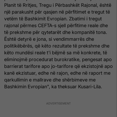
Planit të Rritjes, Tregu i Përbashkët Rajonal, është
një parakusht për qasjen në përfitimet e tregut të
vetëm të Bashkimit Evropian. Zbatimi i tregut
rajonal përmes CEFTA-s sjell përfitime reale dhe
të prekshme për qytetarët dhe kompanitë tona.
Është detyrë e jona, si vendimmarrës dhe
politikëbërës, që këto rezultate të prekshme dhe
këto mundësi reale t'i bëjmë sa më konkrete, të
eliminojmë procedurat burokratike, pengesat apo
barrierat tarifore apo jo-tarifore që ekzistojnë apo
kanë ekzistuar, edhe në rajon, edhe në raport me
qarkullimin e mallrave dhe shërbimeve me
Bashkimin Evropian", ka theksuar Kusari-Lila.