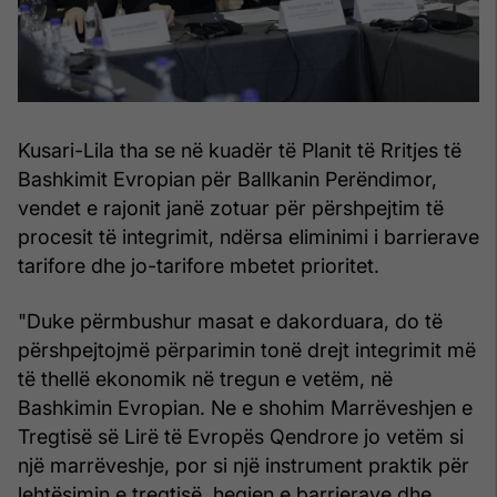
Kusari-Lila tha se në kuadër të Planit të Rritjes të
Bashkimit Evropian për Ballkanin Perëndimor,
vendet e rajonit janë zotuar për përshpejtim të
procesit të integrimit, ndërsa eliminimi i barrierave
tarifore dhe jo-tarifore mbetet prioritet.
"Duke përmbushur masat e dakorduara, do të
përshpejtojmë përparimin tonë drejt integrimit më
të thellë ekonomik në tregun e vetëm, në
Bashkimin Evropian. Ne e shohim Marrëveshjen e
Tregtisë së Lirë të Evropës Qendrore jo vetëm si
një marrëveshje, por si një instrument praktik për
lehtësimin e tregtisë, heqjen e barrierave dhe