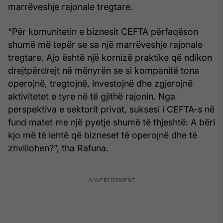
marrëveshje rajonale tregtare.
“Për komunitetin e biznesit CEFTA përfaqëson
shumë më tepër se sa një marrëveshje rajonale
tregtare. Ajo është një kornizë praktike që ndikon
drejtpërdrejt në mënyrën se si kompanitë tona
operojnë, tregtojnë, investojnë dhe zgjerojnë
aktivitetet e tyre në të gjithë rajonin. Nga
perspektiva e sektorit privat, suksesi i CEFTA-s në
fund matet me një pyetje shumë të thjeshtë: A bëri
kjo më të lehtë që bizneset të operojnë dhe të
zhvillohen?”, tha Rafuna.