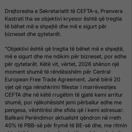
Drejtoresha e Sekretariatit të CEFTA-s, Pranvera
Kastrati tha se objektivi kryesor është që tregtia
të bëhet më e shpejtë dhe më e sigurt për
bizneset dhe qytetarët.
"Objektivi është që tregtia të bëhet më e shpejtë,
më e sigurt dhe me ndikim për bizneset, por edhe
për qytetarët. Këtë vit, vërtet, 2026 shënon një
moment shumë të rëndësishëm për Central
European Free Trade Agreement. Janë bërë 20
vjet që nga nënshkrimi fillestar i marrëveshjes
CEFTA dhe në këtë rrugëtim të gjatë kemi arritur
shumë, por njëkohësisht jemi përballur edhe me
pengesa, vështirësi dhe sfida që i kemi adresuar.
Ballkani Perëndimor aktualisht qëndron në rreth
40% të PBB-së për frymë të BE-së dhe, me ritmin