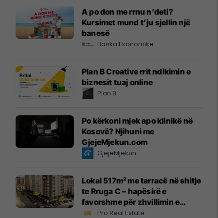
A po don me rrnu n’deti?
Kursimet mund t’ju sjellin një
banesë
Banka Ekonomike
Plan B Creative rrit ndikimin e
biznesit tuaj online
Plan B
Po kërkoni mjek apo klinikë në
Kosovë? Njihuni me
GjejeMjekun.com
GjejeMjekun
Lokal 517m² me tarracë në shitje
te Rruga C – hapësirë e
favorshme për zhvillimin e
biznesit #15796
Pro Real Estate