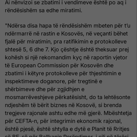
Ai nënvizoi se zbatimi i vendimeve është po aq i
rëndësishëm sa edhe miratimi.
"Ndërsa disa hapa të rëndësishëm mbeten për t’u
ndërmarrë në rastin e Kosovës, në veçanti bëhet
fjalë për miratimin, pra ratifikimin e protokolleve
shtesë 5, 6 dhe 7. Kjo çështje është theksuar prej
kohësh si një rekomandim kyç në raportin vjetor
të European Commission për Kosovën dhe
zbatimi i këtyre protokolleve për thjeshtimin e
inspektimeve doganore, për tregtinë e
shërbimeve dhe për zgjidhjen e
mosmarrëveshjeve përkatësisht, do ta lehtësonte
ndjeshëm të bërit biznes në Kosovë, si brenda
tregjeve rajonale ashtu edhe më gjerë. Mbështetja
për CEFTA-n, për integrimin ekonomik rajonal,
është pjesë, është shtylla e dytë e Planit të Rritjes
së BE-së për Ballkanin Perëndimor, i cili në tërësi