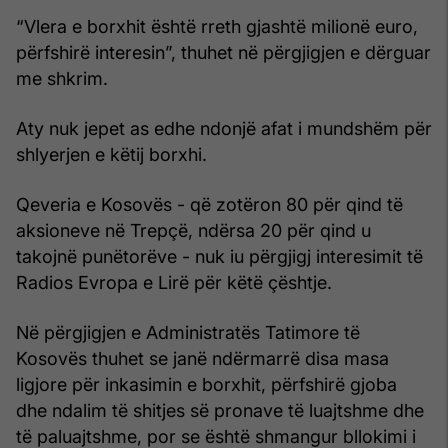
“Vlera e borxhit është rreth gjashtë milionë euro,
përfshirë interesin”, thuhet në përgjigjen e dërguar
me shkrim.
Aty nuk jepet as edhe ndonjë afat i mundshëm për
shlyerjen e këtij borxhi.
Qeveria e Kosovës - që zotëron 80 për qind të
aksioneve në Trepçë, ndërsa 20 për qind u
takojnë punëtorëve - nuk iu përgjigj interesimit të
Radios Evropa e Lirë për këtë çështje.
Në përgjigjen e Administratës Tatimore të
Kosovës thuhet se janë ndërmarrë disa masa
ligjore për inkasimin e borxhit, përfshirë gjoba
dhe ndalim të shitjes së pronave të luajtshme dhe
të paluajtshme, por se është shmangur bllokimi i