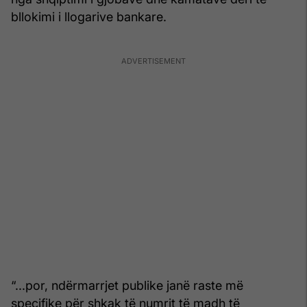
bllokimi i llogarive bankare.
“...por, ndërmarrjet publike janë raste më
specifike për shkak të numrit të madh të