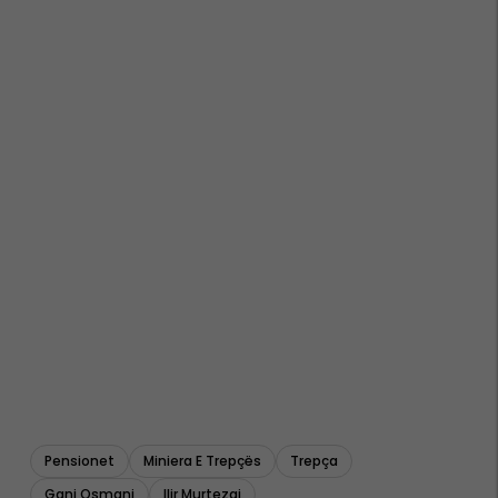
Pensionet
Miniera E Trepçës
Trepça
Gani Osmani
Ilir Murtezaj