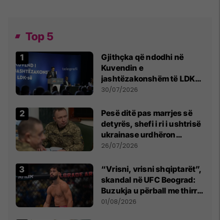
Top 5
Gjithçka që ndodhi në
Kuvendin e
jashtëzakonshëm të LDK-
së
30/07/2026
Pesë ditë pas marrjes së
detyrës, shefi i ri i ushtrisë
ukrainase urdhëron
kontroll të madh
26/07/2026
“Vrisni, vrisni shqiptarët”,
skandal në UFC Beograd:
Buzukja u përball me thirrje
anti-shqiptare nga
01/08/2026
tribunat