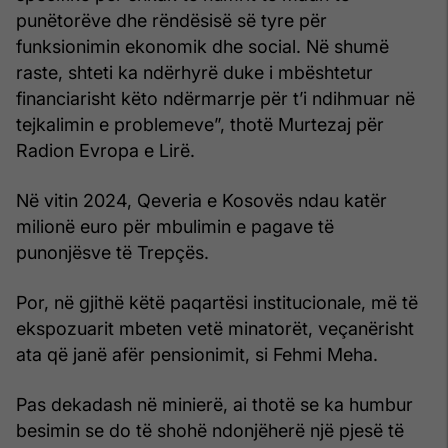
punëtorëve dhe rëndësisë së tyre për
funksionimin ekonomik dhe social. Në shumë
raste, shteti ka ndërhyrë duke i mbështetur
financiarisht këto ndërmarrje për t’i ndihmuar në
tejkalimin e problemeve”, thotë Murtezaj për
Radion Evropa e Lirë.
Në vitin 2024, Qeveria e Kosovës ndau katër
milionë euro për mbulimin e pagave të
punonjësve të Trepçës.
Por, në gjithë këtë paqartësi institucionale, më të
ekspozuarit mbeten vetë minatorët, veçanërisht
ata që janë afër pensionimit, si Fehmi Meha.
Pas dekadash në minierë, ai thotë se ka humbur
besimin se do të shohë ndonjëherë një pjesë të