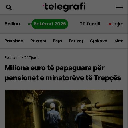
Ballina
Botërori 2026
Të fundit
Lajme
Prishtina
Prizreni
Peja
Ferizaj
Gjakova
Mitrov
Ekonomi
>
Të Tjera
Miliona euro të papaguara për
pensionet e minatorëve të Trepçës