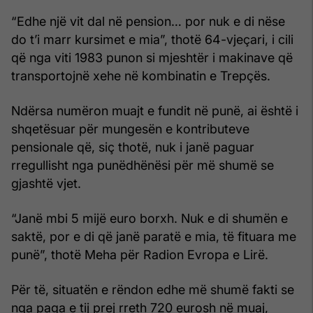
“Edhe një vit dal në pension… por nuk e di nëse
do t’i marr kursimet e mia”, thotë 64-vjeçari, i cili
që nga viti 1983 punon si mjeshtër i makinave që
transportojnë xehe në kombinatin e Trepçës.
Ndërsa numëron muajt e fundit në punë, ai është i
shqetësuar për mungesën e kontributeve
pensionale që, siç thotë, nuk i janë paguar
rregullisht nga punëdhënësi për më shumë se
gjashtë vjet.
“Janë mbi 5 mijë euro borxh. Nuk e di shumën e
saktë, por e di që janë paratë e mia, të fituara me
punë”, thotë Meha për Radion Evropa e Lirë.
Për të, situatën e rëndon edhe më shumë fakti se
nga paga e tij prej rreth 720 eurosh në muaj,