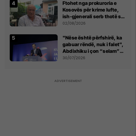
Ftohet nga prokuroria e
Kosovës për krime lufte,
ish-gjenerali serb thotë se
dikush e tradhtoi në
02/08/2026
Beograd
"Nëse është përfshirë, ka
gabuar rëndë, nuk i falet",
Abdixhiku i çon “selam”
Përparim Ramës
30/07/2026