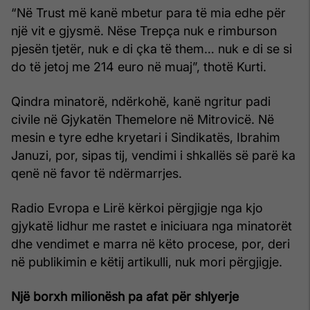
“Në Trust më kanë mbetur para të mia edhe për
një vit e gjysmë. Nëse Trepça nuk e rimburson
pjesën tjetër, nuk e di çka të them… nuk e di se si
do të jetoj me 214 euro në muaj”, thotë Kurti.
Qindra minatorë, ndërkohë, kanë ngritur padi
civile në Gjykatën Themelore në Mitrovicë. Në
mesin e tyre edhe kryetari i Sindikatës, Ibrahim
Januzi, por, sipas tij, vendimi i shkallës së parë ka
qenë në favor të ndërmarrjes.
Radio Evropa e Lirë kërkoi përgjigje nga kjo
gjykatë lidhur me rastet e iniciuara nga minatorët
dhe vendimet e marra në këto procese, por, deri
në publikimin e këtij artikulli, nuk mori përgjigje.
Një borxh milionësh pa afat për shlyerje