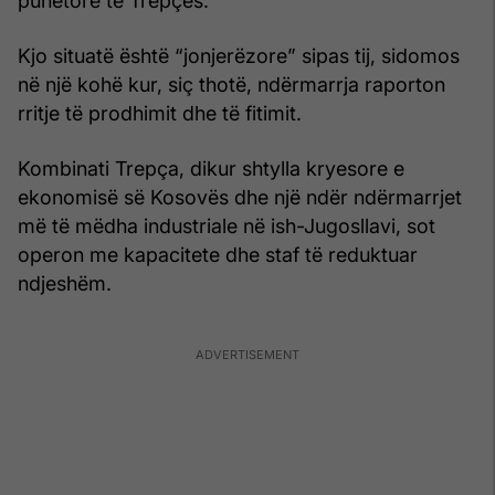
punëtorë të Trepçës.
Kjo situatë është “jonjerëzore” sipas tij, sidomos
në një kohë kur, siç thotë, ndërmarrja raporton
rritje të prodhimit dhe të fitimit.
Kombinati Trepça, dikur shtylla kryesore e
ekonomisë së Kosovës dhe një ndër ndërmarrjet
më të mëdha industriale në ish-Jugosllavi, sot
operon me kapacitete dhe staf të reduktuar
ndjeshëm.