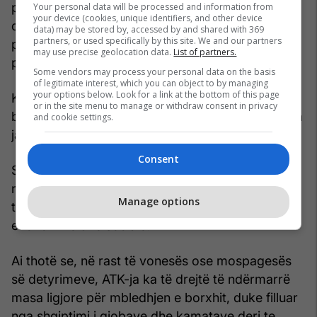
pengonte zhvillimin e aktivitetit të ndërmarrjes
Your personal data will be processed and information from
your device (cookies, unique identifiers, and other device
dhe do të mund të shkaktonte pasoja sociale,
data) may be stored by, accessed by and shared with 369
partners, or used specifically by this site. We and our partners
përfshirë vështirësi në pagesën e pagave të
may use precise geolocation data.
List of partners.
punëtorëve”, thuhet në përgjigjen e ATK-së.
Some vendors may process your personal data on the basis
of legitimate interest, which you can object to by managing
your options below. Look for a link at the bottom of this page
Ky institucion nuk sqaron se sa është vlera e
or in the site menu to manage or withdraw consent in privacy
borxhit total, duke thënë se “të dhënat e kërkuara
and cookie settings.
janë konfidenciale”.
Consent
Sipas ish-drejtorit të ATK-së, Ilir Murtezaj,
ndërmarrjet publike shpesh janë trajtuar me
Manage options
tolerancë, për shkak të rëndësisë së tyre
ekonomike dhe sociale.
Ai thotë se, në rast të vonesës ose mospagesës
së detyrimeve, ATK-ja ka të drejtë të ndërmarrë
masa ligjore për mbledhjen e borxhit, duke filluar
nga shqiptimi i gjobave dhe kamatave deri te