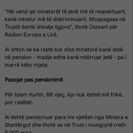
“Në vend që minatorët të jenë më të respektuarit,
kanë mbetur më të diskriminuarit. Mospagesa në
Trustit është shkelje ligjore”, thotë Osmani për
Radion Evropa e Lirë.
Ai shton se ka raste kur disa minatorë kanë dalë
në pension - madje edhe kanë ndërruar jetë - pa i
marrë këto mjete.
Pasojat pas pensionimit
Për Islam Kurtin, 68 vjeç, kjo nuk është më frikë,
por realitet.
Ai është pensionuar para tre vjetësh nga Miniera e
Stantërgut dhe thotë se në Trust i mungojnë rreth
6.000 euro.