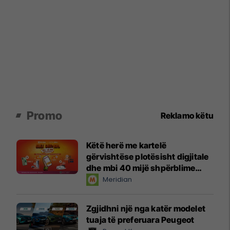
Promo
Reklamo këtu
Këtë herë me kartelë
gërvishtëse plotësisht digjitale
dhe mbi 40 mijë shpërblime
instant!
Meridian
Zgjidhni një nga katër modelet
tuaja të preferuara Peugeot