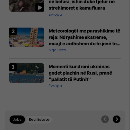
në befasi, ishin duke fjetur në
strehimoret e kamufluara
Evropa
Meteorologët me parashikime të
reja: Ndryshime ekstreme,
muajt e ardhshëm do të jenë të
pazakontë
Nga Bota
Momenti kur droni ukrainas
godet plazhin në Rusi, pranë
"pallatit të Putinit"
Evropa
Jobs
Real Estate