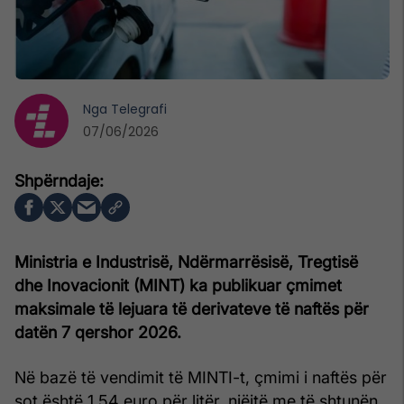
Nga
Telegrafi
07/06/2026
Ministria e Industrisë, Ndërmarrësisë, Tregtisë
dhe Inovacionit (MINT) ka publikuar çmimet
maksimale të lejuara të derivateve të naftës për
datën 7 qershor 2026.
Në bazë të vendimit të MINTI-t, çmimi i naftës për
sot është 1.54 euro për litër, njëjtë me të shtunën,