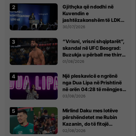
Gjithçka që ndodhi në
Kuvendin e
jashtëzakonshëm të LDK-
së
30/07/2026
“Vrisni, vrisni shqiptarët”,
skandal në UFC Beograd:
Buzukja u përball me thirrje
anti-shqiptare nga
01/08/2026
tribunat
Një pleskavicë e ngrënë
nga Dua Lipa në Prishtinë
në orën 04:28 të mëngjesit
- dhe bota digjitale serbe
03/08/2026
shpall gjendjen e luftës
Mirlind Daku mes lotëve
përshëndetet me Rubin
Kazanin, do të fitojë
miliona te Spartak Moska
02/08/2026