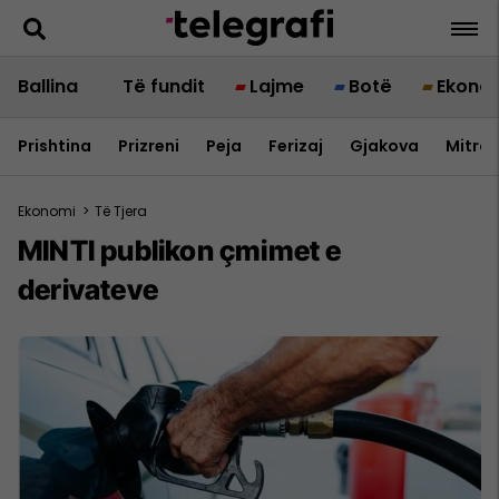
Ballina
Të fundit
Lajme
Botë
Ekono
Prishtina
Prizreni
Peja
Ferizaj
Gjakova
Mitrov
Ekonomi
>
Të Tjera
MINTI publikon çmimet e
derivateve