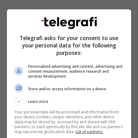
Telegrafi asks for your consent to use
your personal data for the following
purposes:
Çmimet E Derivateve
Nafta
Çmimi I Naftës
Personalised advertising and content, advertising and
content measurement, audience research and
services development
Store and/or access information on a device
Learn more
Your personal data will be processed and information from
your device (cookies, unique identifiers, and other device
data) may be stored by, accessed by and shared with 369
partners, or used specifically by this site. We and our partners
may use precise geolocation data.
List of partners.