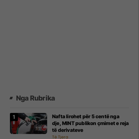
Nga Rubrika
Nafta lirohet për 5 centë nga
dje, MINT publikon çmimet e reja
të derivateve
Të Tjera