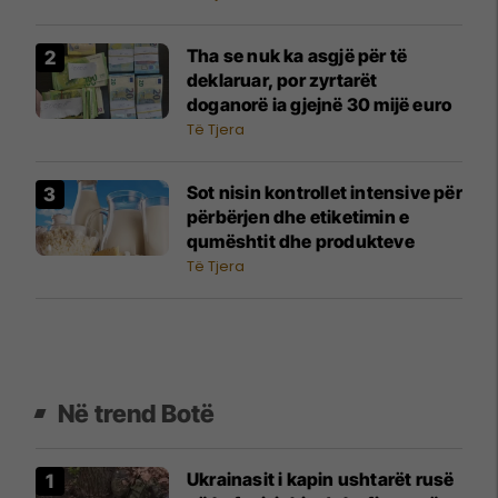
Tha se nuk ka asgjë për të
deklaruar, por zyrtarët
doganorë ia gjejnë 30 mijë euro
Të Tjera
Sot nisin kontrollet intensive për
përbërjen dhe etiketimin e
qumështit dhe produkteve
Të Tjera
Në trend Botë
Ukrainasit i kapin ushtarët rusë