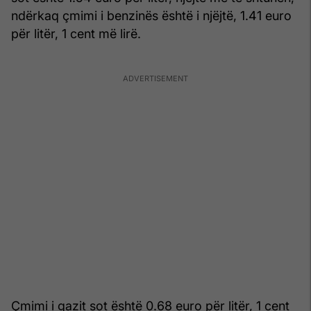
ndërkaq çmimi i benzinës është i njëjtë, 1.41 euro
për litër, 1 cent më lirë.
Çmimi i gazit sot është 0.68 euro për litër, 1 cent