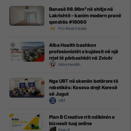
Banesë 98.96m² në shitje në
Lakrishtë – banim modern pranë
qendrës #16060
Pro Real Estate
Alba Health bashkon
profesionistët e kujdesit në një
rrjet të përbashkët në Zvicër
Alba Health
Nga UBT në skenën botërore të
robotikës: Kosova drejt Koresë
së Jugut
UBT
Plan B Creative rrit ndikimin e
biznesit tuaj online
Plan B