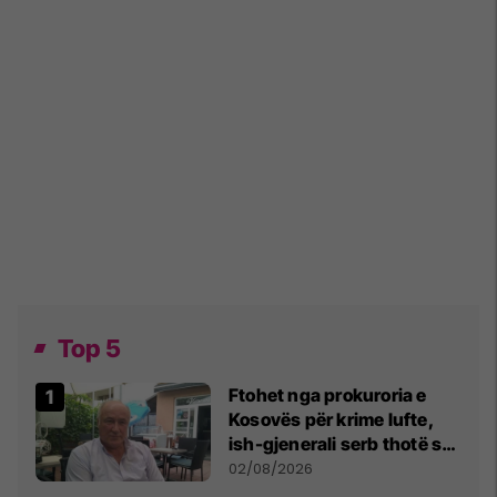
Top 5
Ftohet nga prokuroria e
Kosovës për krime lufte,
ish-gjenerali serb thotë se
dikush e tradhtoi në
02/08/2026
Beograd