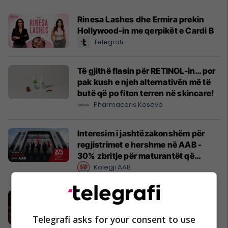
Rinesa Lashes dhe Ermira prekin
Hollywood-in me qerpikët e Cardi B
Telegrafi
Të gjithë flasin për RETINOL-in… por
pak kush e njeh alternativën më të
butë që po fiton terren në skincare!
Pharmaceris Kosova
Interesim i jashtëzakonshëm për
regjistrimet e hershme në AAB -
30% zbritje për maturantët që
regjistrohen tani
Kolegji AAB
Produkti më i ri nga HAJE
HAJE - Kosova
Telegrafi asks for your consent to use