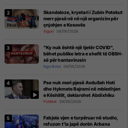
Skandaloze, kryetari i Zubin Potokut
merr pjesë në në një organizim për
çnjohjen e Kosovës
Siguri
09/05/2026
"Ky nuk është një tjetër COVID",
bëhet publike letra e shefit të OBSH-
së për hantavirusin
Nga Bota
09/05/2026
Pse nuk mori pjesë Avdullah Hoti
dhe Hykmete Bajrami në mbledhjen
e Këshillit, deklarohet Abdixhiku
Politikë
09/05/2026
Fabjola vjen e turpëruar në studio,
refuzon t'ia japë dorën Arbana