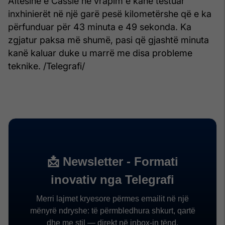
Aftësinë e Cassie në vrapim e kanë testuar
inxhinierët në një garë pesë kilometërshe që e ka
përfunduar për 43 minuta e 49 sekonda. Ka
zgjatur paksa më shumë, pasi që gjashtë minuta
kanë kaluar duke u marrë me disa probleme
teknike. /Telegrafi/