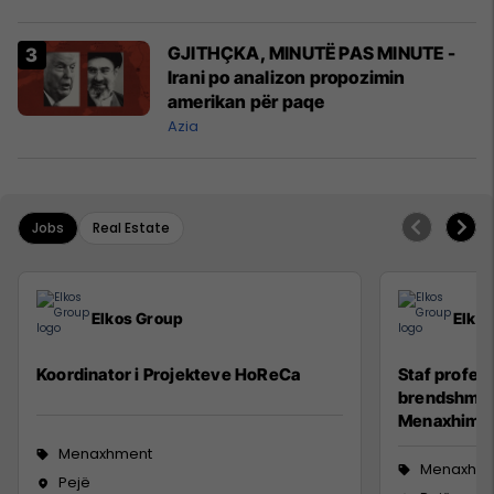
GJITHÇKA, MINUTË PAS MINUTE -
Irani po analizon propozimin
amerikan për paqe
Azia
Jobs
Real Estate
Elkos Group
Elko
Koordinator i Projekteve HoReCa
Staf profesi
brendshme (
Menaxhim)
Menaxhment
Menaxhm
Pejë