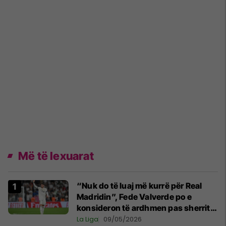
Më të lexuarat
“Nuk do të luaj më kurrë për Real
Madridin”, Fede Valverde po e
konsideron të ardhmen pas sherrit
me Tchouamenin
La Liga
09/05/2026