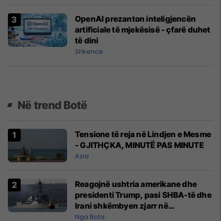
OpenAI prezanton inteligjencën
artificiale të mjekësisë - çfarë duhet
të dini
Shkencë
Në trend Botë
Tensione të reja në Lindjen e Mesme
- GJITHÇKA, MINUTË PAS MINUTE
Azia
Reagojnë ushtria amerikane dhe
presidenti Trump, pasi SHBA-të dhe
Irani shkëmbyen zjarr në
Ngushticën e Hormuzit
Nga Bota