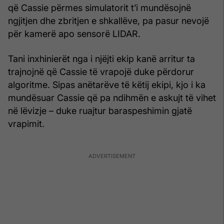
që Cassie përmes simulatorit t’i mundësojnë
ngjitjen dhe zbritjen e shkallëve, pa pasur nevojë
për kamerë apo sensorë LIDAR.
Tani inxhinierët nga i njëjti ekip kanë arritur ta
trajnojnë që Cassie të vrapojë duke përdorur
algoritme. Sipas anëtarëve të këtij ekipi, kjo i ka
mundësuar Cassie që pa ndihmën e askujt të vihet
në lëvizje – duke ruajtur baraspeshimin gjatë
vrapimit.