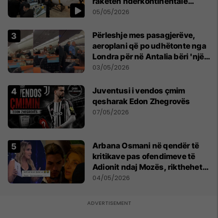
raketën ndërkontinentale
vendase
05/05/2026
Përleshje mes pasagjerëve,
aeroplani që po udhëtonte nga
Londra për në Antalia bëri 'një
ulje emergjente' në Prishtinë
03/05/2026
Juventusi i vendos çmim
qesharak Edon Zhegrovës
07/05/2026
Arbana Osmani në qendër të
kritikave pas ofendimeve të
Adionit ndaj Mozës, rikthehet
deklarata ‘Është emision tjetër
04/05/2026
ai’