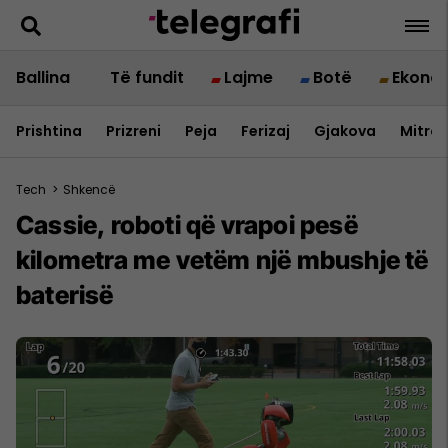
Ballina
Të fundit
Lajme
Botë
Ekono
Prishtina
Prizreni
Peja
Ferizaj
Gjakova
Mitrov
Tech
>
Shkencë
Cassie, roboti që vrapoi pesë
kilometra me vetëm një mbushje të
baterisë