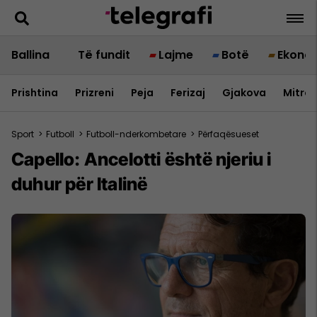
Ballina
Të fundit
Lajme
Botë
Ekono
Prishtina
Prizreni
Peja
Ferizaj
Gjakova
Mitrov
Sport
>
Futboll
>
Futboll-nderkombetare
>
Përfaqësueset
Capello: Ancelotti është njeriu i
duhur për Italinë