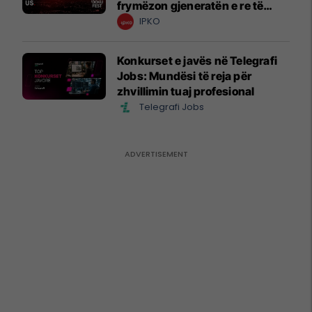
frymëzon gjeneratën e re të
krijuesve
IPKO
Konkurset e javës në Telegrafi
Jobs: Mundësi të reja për
zhvillimin tuaj profesional
Telegrafi Jobs