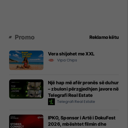
Promo
Reklamo këtu
Vera shijohet me XXL
Vipa Chips
Një hap më afër pronës së duhur
– zbuloni përzgjedhjen javore në
Telegrafi Real Estate
Telegrafi Real Estate
IPKO, Sponsor i Artë i DokuFest
2026, mbështet filmin dhe