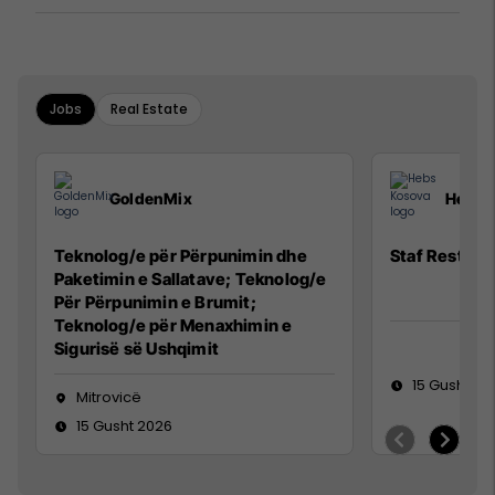
Jobs
Real Estate
GoldenMix
Hebs 
Teknolog/e për Përpunimin dhe
Staf Restora
Paketimin e Sallatave; Teknolog/e
Për Përpunimin e Brumit;
Teknolog/e për Menaxhimin e
Sigurisë së Ushqimit
15 Gusht 20
Mitrovicë
15 Gusht 2026