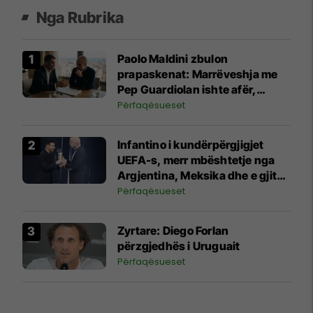
Nga Rubrika
Paolo Maldini zbulon
prapaskenat: Marrëveshja me
Pep Guardiolan ishte afër,
paratë nuk ishin problemi por
Përfaqësueset
diçka tjetër
Infantino i kundërpërgjigjet
UEFA-s, merr mbështetje nga
Argjentina, Meksika dhe e gjithë
Afrika
Përfaqësueset
Zyrtare: Diego Forlan
përzgjedhës i Uruguait
Përfaqësueset