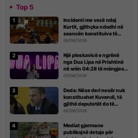
Top 5
Incidenti me vezë ndaj
Kurtit, gjithçka ndodhi në
seancën konstituive të
Kuvendit
06/08/2026
Një pleskavicë e ngrënë
nga Dua Lipa në Prishtinë
në orën 04:28 të mëngjesit
- dhe bota digjitale serbe
03/08/2026
shpall gjendjen e luftës
Deda: Nëse deri nesër nuk
konstituohet Kuvendi, të
gjithë deputetët do të
bëjnë shkelje të rëndë
06/08/2026
kushtetuese
Mediat gjermane
publikojnë detaje për