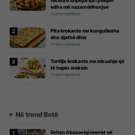
receta e shpejtë që i pëlqen
edhe më nazemëdhenjve
Oreksndjellëse
Pite krokante me kungullesha
dhe djathë dhie
Oreksndjellëse
Tortilje krokante me mbushje që
të hapin oreksin
Oreksndjellëse
Në trend Botë
Dritan Abazoviqi merret në