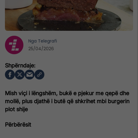
Nga
Telegrafi
25/04/2026
Mish viçi i lëngshëm, bukë e pjekur me qepë dhe
mollë, plus djathë i butë që shkrihet mbi burgerin
plot shije
Përbërësit