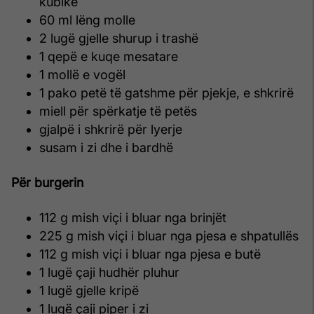
kubikë
60 ml lëng molle
2 lugë gjelle shurup i trashë
1 qepë e kuqe mesatare
1 mollë e vogël
1 pako petë të gatshme për pjekje, e shkrirë
miell për spërkatje të petës
gjalpë i shkrirë për lyerje
susam i zi dhe i bardhë
Për burgerin
112 g mish viçi i bluar nga brinjët
225 g mish viçi i bluar nga pjesa e shpatullës
112 g mish viçi i bluar nga pjesa e butë
1 lugë çaji hudhër pluhur
1 lugë gjelle kripë
1 lugë çaji piper i zi