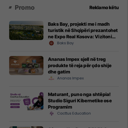
Promo
Reklamo këtu
Baks Bay, projekti me i madh
turistik në Shqipëri prezantohet
ne Expo Real Kosova: Vizitoni
shtandin dhe zbuloni
Baks Bay
mundësitë e investimit
Ananas Impex sjell në treg
produkte të reja për çdo shije
dhe gatim
Ananas Impex
Maturant, puno nga shtëpia!
Studio Siguri Kibernetike ose
Programim
Cacttus Education