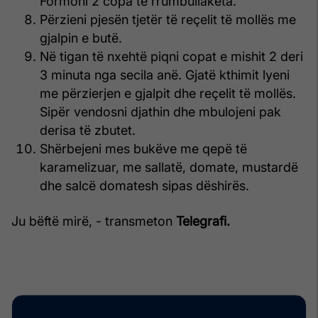
Formoni 2 copa të rrumbullakëta.
Përzieni pjesën tjetër të reçelit të mollës me
gjalpin e butë.
Në tigan të nxehtë piqni copat e mishit 2 deri
3 minuta nga secila anë. Gjatë kthimit lyeni
me përzierjen e gjalpit dhe reçelit të mollës.
Sipër vendosni djathin dhe mbulojeni pak
derisa të zbutet.
Shërbejeni mes bukëve me qepë të
karamelizuar, me sallatë, domate, mustardë
dhe salcë domatesh sipas dëshirës.
Ju bëftë mirë, - transmeton
Telegrafi.