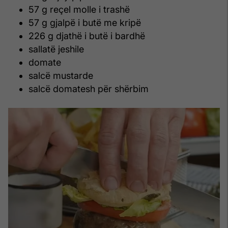
57 g reçel molle i trashë
57 g gjalpë i butë me kripë
226 g djathë i butë i bardhë
sallatë jeshile
domate
salcë mustarde
salcë domatesh për shërbim