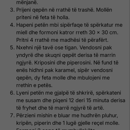
mënjanë.
Prijeni qepën në rrathë të trashë. Mollën
priteni në feta të holla.
Hapeni petën mbi sipërfaqe të spërkatur me
miell dhe formoni katror rreth 30 x 30 cm.
Pritni 4 rrathë me madhësi të përafërt.
Nxehni një tavë ose tigan. Vendosni pak
yndyrë dhe skuqni qepët derisa të marrin
ngjyrë. Kriposini dhe piperosini. Në fund të
enës hidhni pak karamel, sipër vendosni
qepën, dy feta molle dhe mbulojeni me
rrethin e petës.
Lyeni petën me gjalpë të shkrirë, spërkateni
me susam dhe piqeni 12 deri 15 minuta derisa
të fryhet dhe të marrë ngjyrë të artë.
Përzieni mishin e bluar me hudhrën pluhur,
kripën, piperin dhe 1 lugë gjelle reçel molle.