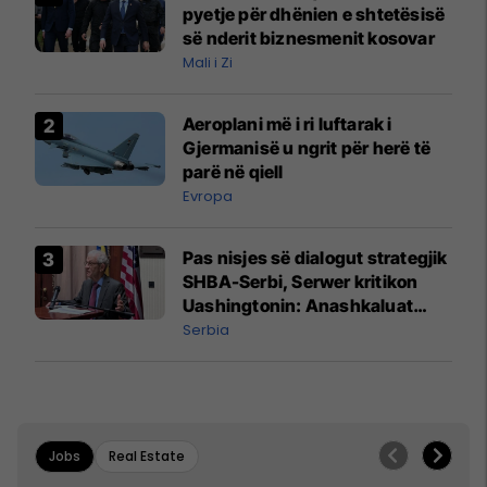
pyetje për dhënien e shtetësisë
së nderit biznesmenit kosovar
Mali i Zi
Aeroplani më i ri luftarak i
Gjermanisë u ngrit për herë të
parë në qiell
Evropa
Pas nisjes së dialogut strategjik
SHBA-Serbi, Serwer kritikon
Uashingtonin: Anashkaluat
Banjskën, sulmin ndaj KFOR-it
Serbia
dhe rrëmbimin e Policëve të
Kosovës
Jobs
Real Estate