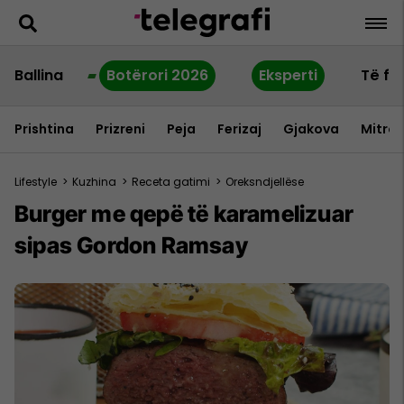
Ballina
Botërori 2026
Eksperti
Të fu
Prishtina
Prizreni
Peja
Ferizaj
Gjakova
Mitrov
Lifestyle
>
Kuzhina
>
Receta gatimi
>
Oreksndjellëse
Burger me qepë të karamelizuar
sipas Gordon Ramsay