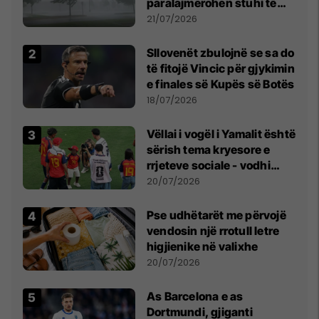
paralajmërohen stuhi të
fuqishme me breshër dhe
21/07/2026
erëra të forta
Sllovenët zbulojnë se sa do
të fitojë Vincic për gjykimin
e finales së Kupës së Botës
18/07/2026
Vëllai i vogël i Yamalit është
sërish tema kryesore e
rrjeteve sociale - vodhi
vëmendjen pas finales së
20/07/2026
Kupës së Botës
Pse udhëtarët me përvojë
vendosin një rrotull letre
higjienike në valixhe
20/07/2026
As Barcelona e as
Dortmundi, gjiganti