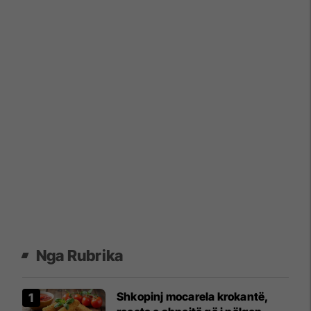
Nga Rubrika
Shkopinj mocarela krokantë,