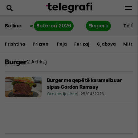
Ballina
Botërori 2026
Eksperti
Të fu
Prishtina
Prizreni
Peja
Ferizaj
Gjakova
Mitrov
Burger
2 Artikuj
Burger me qepë të karamelizuar
sipas Gordon Ramsay
Oreksndjellëse
25/04/2026