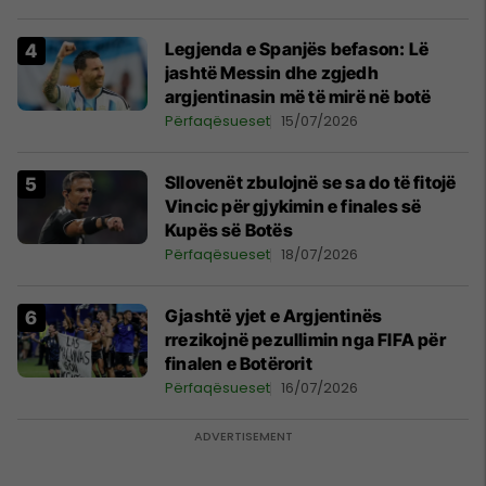
menjëhershëm të Snezhana
Paunoviq
Legjenda e Spanjës befason: Lë
jashtë Messin dhe zgjedh
argjentinasin më të mirë në botë
Përfaqësueset
15/07/2026
Sllovenët zbulojnë se sa do të fitojë
Vincic për gjykimin e finales së
Kupës së Botës
Përfaqësueset
18/07/2026
Gjashtë yjet e Argjentinës
rrezikojnë pezullimin nga FIFA për
finalen e Botërorit
Përfaqësueset
16/07/2026