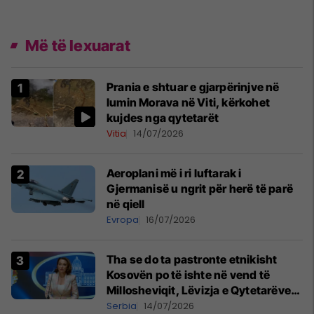
Më të lexuarat
Prania e shtuar e gjarpërinjve në
lumin Morava në Viti, kërkohet
kujdes nga qytetarët
Vitia
14/07/2026
Aeroplani më i ri luftarak i
Gjermanisë u ngrit për herë të parë
në qiell
Evropa
16/07/2026
Tha se do ta pastronte etnikisht
Kosovën po të ishte në vend të
Millosheviqit, Lëvizja e Qytetarëve
të Lirë në Serbi kërkon shkarkimin e
Serbia
14/07/2026