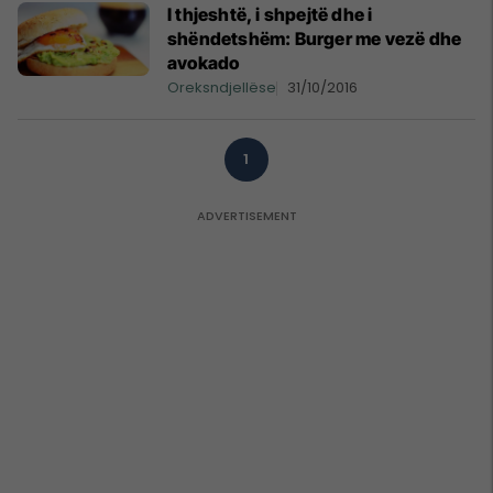
I thjeshtë, i shpejtë dhe i
shëndetshëm: Burger me vezë dhe
avokado
Oreksndjellëse
31/10/2016
1