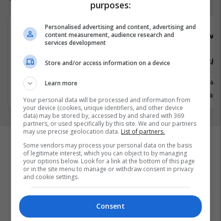
purposes:
Personalised advertising and content, advertising and
content measurement, audience research and
Viva Fresh Store
Viva 
services development
Sektorist/e
Sektorist/e
Store and/or access information on a device
Milloshevë
Suharekë
Learn more
31 Korrik 2026
31 Korrik 
Your personal data will be processed and information from
your device (cookies, unique identifiers, and other device
data) may be stored by, accessed by and shared with 369
partners, or used specifically by this site. We and our partners
may use precise geolocation data.
List of partners.
Some vendors may process your personal data on the basis
of legitimate interest, which you can object to by managing
your options below. Look for a link at the bottom of this page
or in the site menu to manage or withdraw consent in privacy
and cookie settings.
Consent