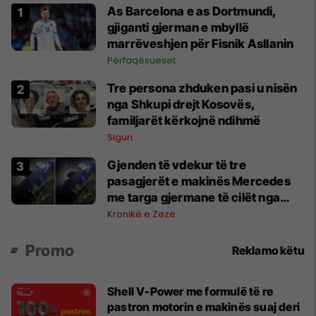
As Barcelona e as Dortmundi,
gjiganti gjerman e mbyllë
marrëveshjen për Fisnik Asllanin
Përfaqësueset
Tre persona zhduken pasi u nisën
nga Shkupi drejt Kosovës,
familjarët kërkojnë ndihmë
Siguri
Gjenden të vdekur të tre
pasagjerët e makinës Mercedes
me targa gjermane të cilët nga
Shkupi u nisën drejt Kosovës
Kronikë e Zezë
Promo
Reklamo këtu
Shell V-Power me formulë të re
pastron motorin e makinës suaj deri