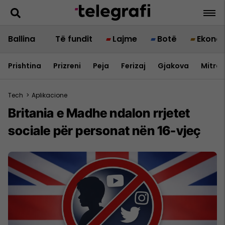
Ballina
Të fundit
Lajme
Botë
Ekono
Prishtina
Prizreni
Peja
Ferizaj
Gjakova
Mitrov
Tech
>
Aplikacione
Britania e Madhe ndalon rrjetet
sociale për personat nën 16-vjeç