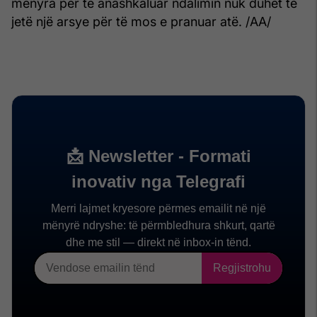
mënyra për të anashkaluar ndalimin nuk duhet të
jetë një arsye për të mos e pranuar atë. /AA/