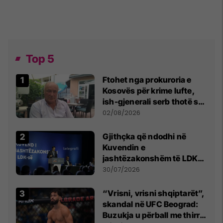
Top 5
Ftohet nga prokuroria e
Kosovës për krime lufte,
ish-gjenerali serb thotë se
dikush e tradhtoi në
02/08/2026
Beograd
Gjithçka që ndodhi në
Kuvendin e
jashtëzakonshëm të LDK-
së
30/07/2026
“Vrisni, vrisni shqiptarët”,
skandal në UFC Beograd:
Buzukja u përball me thirrje