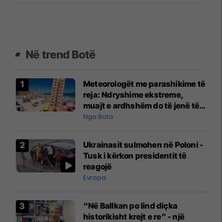
Në trend Botë
Meteorologët me parashikime të
reja: Ndryshime ekstreme,
muajt e ardhshëm do të jenë të
pazakontë
Nga Bota
Ukrainasit sulmohen në Poloni -
Tusk i kërkon presidentit të
reagojë
Evropa
“Në Ballkan po lind diçka
historikisht krejt e re” - një