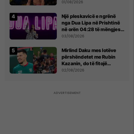
anti-shqiptare nga
01/08/2026
tribunat
Një pleskavicë e ngrënë
nga Dua Lipa në Prishtinë
në orën 04:28 të mëngjesit
- dhe bota digjitale serbe
03/08/2026
shpall gjendjen e luftës
Mirlind Daku mes lotëve
përshëndetet me Rubin
Kazanin, do të fitojë
miliona te Spartak Moska
02/08/2026