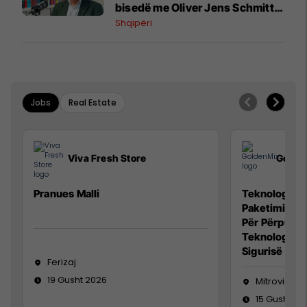
bisedë me Oliver Jens Schmitt
mbi protestat në Shqipëri dhe të
Shqipëri
kaluarën e rajonit
Jobs
Real Estate
Viva Fresh Store
Golde
Pranues Malli
Teknolog/e p
Paketimin e 
Për Përpunim
Teknolog/e 
Sigurisë së 
Ferizaj
19 Gusht 2026
Mitrovicë
15 Gusht 20