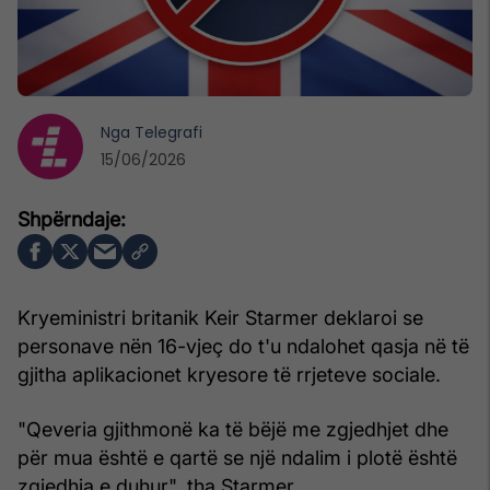
Nga
Telegrafi
15/06/2026
Kryeministri britanik Keir Starmer deklaroi se
personave nën 16-vjeç do t'u ndalohet qasja në të
gjitha aplikacionet kryesore të rrjeteve sociale.
"Qeveria gjithmonë ka të bëjë me zgjedhjet dhe
për mua është e qartë se një ndalim i plotë është
zgjedhja e duhur", tha Starmer.