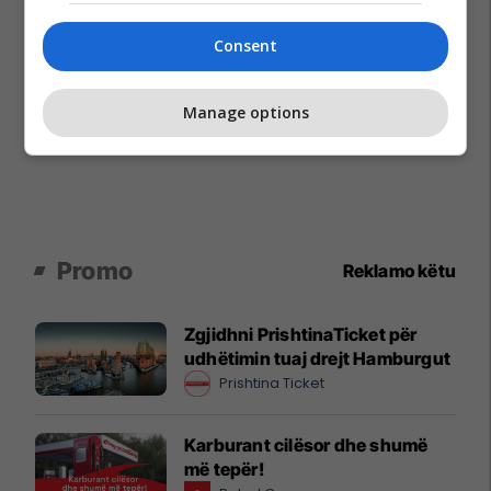
Consent
Manage options
Promo
Reklamo këtu
Zgjidhni PrishtinaTicket për
udhëtimin tuaj drejt Hamburgut
Prishtina Ticket
Karburant cilësor dhe shumë
më tepër!