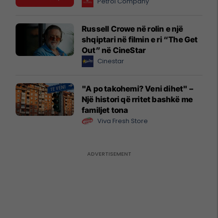
Petrol Company
Russell Crowe në rolin e një
shqiptari në filmin e ri “The Get
Out” në CineStar
Cinestar
"A po takohemi? Veni dihet" –
Një histori që rritet bashkë me
familjet tona
Viva Fresh Store