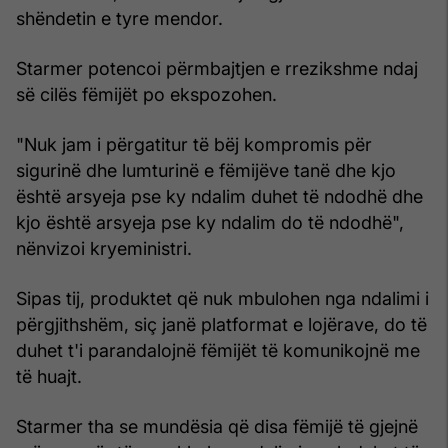
shëndetin e tyre mendor.
Starmer potencoi përmbajtjen e rrezikshme ndaj
së cilës fëmijët po ekspozohen.
"Nuk jam i përgatitur të bëj kompromis për
sigurinë dhe lumturinë e fëmijëve tanë dhe kjo
është arsyeja pse ky ndalim duhet të ndodhë dhe
kjo është arsyeja pse ky ndalim do të ndodhë",
nënvizoi kryeministri.
Sipas tij, produktet që nuk mbulohen nga ndalimi i
përgjithshëm, siç janë platformat e lojërave, do të
duhet t'i parandalojnë fëmijët të komunikojnë me
të huajt.
Starmer tha se mundësia që disa fëmijë të gjejnë