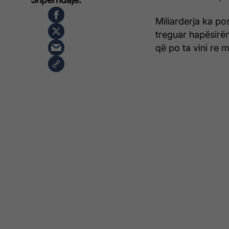
Miliarderja ka po
treguar hapësirën
që po ta vini re 