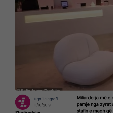
Miliarderja më e 
Nga
Telegrafi
pamje nga zyrat 
11/10/2019
stafin e madh që 