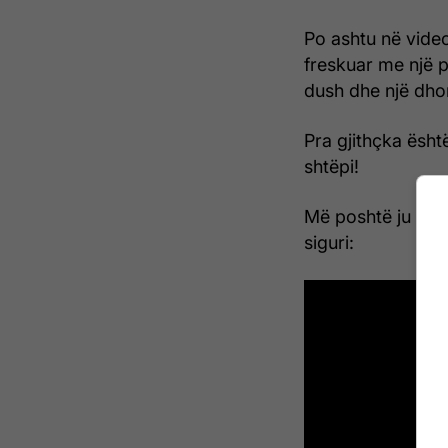
Po ashtu në video
freskuar me një p
dush dhe një dho
Pra gjithçka ësht
shtëpi!
Më poshtë ju bash
siguri: