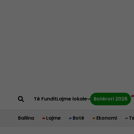
Të Fundit
Lajme lokale
Botërori 2026
Ballina
Lajme
Botë
Ekonomi
T