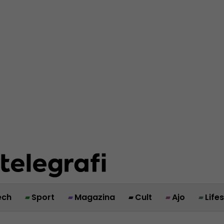
ech
Sport
Magazina
Cult
Ajo
Life