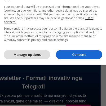
Your personal data will be processed and information from your device
(cookies, unique identifiers, and other device data) may be stored by,
accessed by and shared with 369 partners, or used specifically by this
site. We and our partners may use precise geolocation data.
List of
partners.
Some vendors may process your personal data on the basis of legitimate
interest, which you can object to by managing your options below. Look
for a link at the bottom of this page or in the site menu to manage or
withdraw consent in privacy and cookie settings.
Manage options
Consent