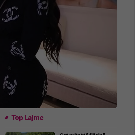
Top Lajme