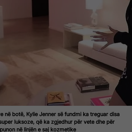
re në botë, Kylie Jenner së fundmi ka treguar disa
super luksoze, që ka zgjedhur për vete dhe për
punon në linjën e saj kozmetike