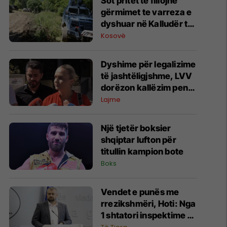
​Sot pritet të fillojnë
gërmimet te varreza e
dyshuar në Kalludër të
Zubin Potokut
Kosovë
Dyshime për legalizime
të jashtëligjshme, LVV
dorëzon kallëzim penal
ndaj Përparim Ramës
Lajme
dhe zyrtarëve të
kabinetit të tij
Një tjetër boksier
shqiptar lufton për
titullin kampion bote
Boks
Vendet e punës me
rrezikshmëri, Hoti: Nga
1 shtatori inspektime