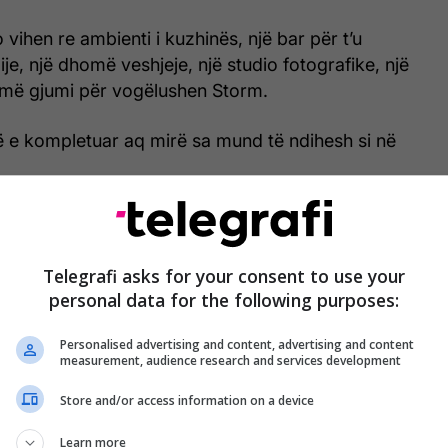
 vihen re ambienti i kuzhinës, një bar për t’u
ije, një dhomë veshjeje, një studio fotografike, një
më gjumi për vogëlushen Storm.
ë e kompletuar aq mirë sa mund të ndihesh si në
kangjisim pamjet të cilat do ju lënë pa fjalë me
Telegrafi asks for your consent to use your
personal data for the following purposes:
Personalised advertising and content, advertising and content
measurement, audience research and services development
Store and/or access information on a device
Learn more