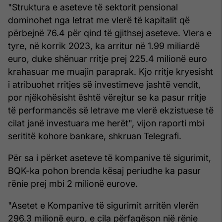
"Struktura e aseteve të sektorit pensional
dominohet nga letrat me vlerë të kapitalit që
përbejnë 76.4 për qind të gjithsej aseteve. Vlera e
tyre, në korrik 2023, ka arritur në 1.99 miliardë
euro, duke shënuar rritje prej 225.4 milionë euro
krahasuar me muajin paraprak. Kjo rritje kryesisht
i atribuohet rritjes së investimeve jashtë vendit,
por njëkohësisht është vërejtur se ka pasur rritje
të performancës së letrave me vlerë ekzistuese të
cilat janë investuara me herët", vijon raporti mbi
serititë kohore bankare, shkruan Telegrafi.
Për sa i përket aseteve të kompanive të sigurimit,
BQK-ka pohon brenda kësaj periudhe ka pasur
rënie prej mbi 2 milionë eurove.
"Asetet e Kompanive të sigurimit arritën vlerën
296.3 milionë euro, e cila përfaqëson një rënie