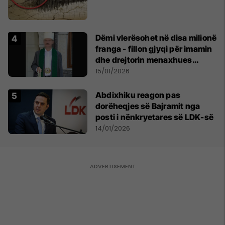
Dëmi vlerësohet në disa milionë
franga - fillon gjyqi për imamin
dhe drejtorin menaxhues
kosovar dhe familjarët e tij në
15/01/2026
Zvicër
Abdixhiku reagon pas
dorëheqjes së Bajramit nga
posti i nënkryetares së LDK-së
14/01/2026