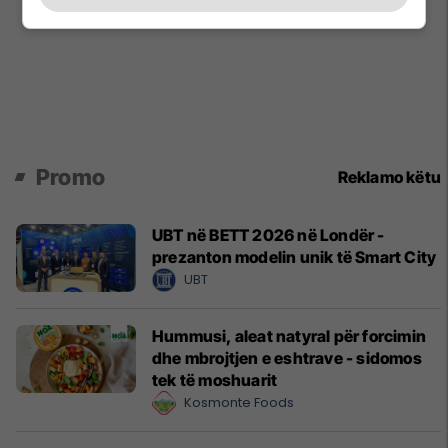
Promo
Reklamo këtu
UBT në BETT 2026 në Londër -
prezanton modelin unik të Smart City
UBT
Hummusi, aleat natyral për forcimin
dhe mbrojtjen e eshtrave - sidomos
tek të moshuarit
Kosmonte Foods