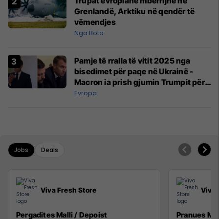
Trupat evropiane mbërrijnë në
Grenlandë, Arktiku në qendër të
vëmendjes
Nga Bota
Pamje të rralla të vitit 2025 nga
bisedimet për paqe në Ukrainë -
Macron ia prish gjumin Trumpit për
t’i kumtuar lajmin e mirë
Evropa
Jobs
Deals
Viva Fresh Store
Viva 
Pergadites Malli / Depoist
Pranues Mall