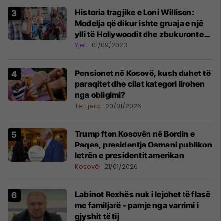
Historia tragjike e Loni Willison:
Modelja që dikur ishte gruaja e një
ylli të Hollywoodit dhe zbukuronte
kopertinat e revistave, tani e
Yjet
01/09/2023
pastrehë që mbledh kanaçe rrugëve
Pensionet në Kosovë, kush duhet të
paraqitet dhe cilat kategori lirohen
nga obligimi?
Të Tjera
20/01/2026
Trump fton Kosovën në Bordin e
Paqes, presidentja Osmani publikon
letrën e presidentit amerikan
Kosovë
21/01/2026
Labinot Rexhës nuk i lejohet të flasë
me familjarë - pamje nga varrimi i
gjyshit të tij