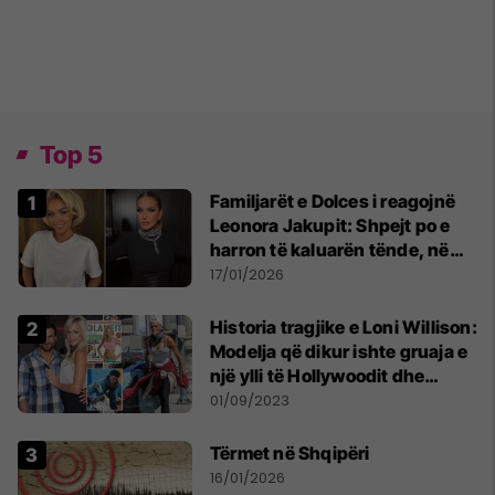
Top 5
Familjarët e Dolces i reagojnë
Leonora Jakupit: Shpejt po e
harron të kaluarën tënde, në
moshën që ke normal që vetëm
17/01/2026
gjumi të ka ngelur
Historia tragjike e Loni Willison:
Modelja që dikur ishte gruaja e
një ylli të Hollywoodit dhe
zbukuronte kopertinat e
01/09/2023
revistave, tani e pastrehë që
mbledh kanaçe rrugëve
Tërmet në Shqipëri
16/01/2026