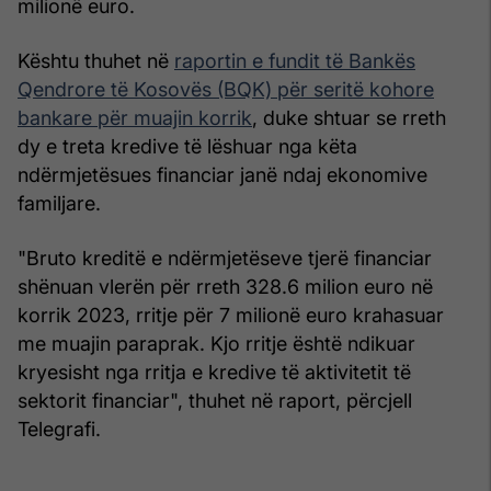
milionë euro.
Kështu thuhet në
raportin e fundit të Bankës
Qendrore të Kosovës (BQK) për seritë kohore
bankare për muajin korrik
, duke shtuar se rreth
dy e treta kredive të lëshuar nga këta
ndërmjetësues financiar janë ndaj ekonomive
familjare.
"Bruto kreditë e ndërmjetëseve tjerë financiar
shënuan vlerën për rreth 328.6 milion euro në
korrik 2023, rritje për 7 milionë euro krahasuar
me muajin paraprak. Kjo rritje është ndikuar
kryesisht nga rritja e kredive të aktivitetit të
sektorit financiar", thuhet në raport, përcjell
Telegrafi.