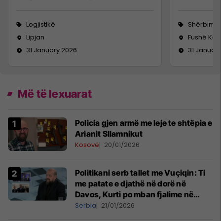
Logjistikë
Shërbime 
Lipjan
Fushë Ko
31 January 2026
31 Januar
Më të lexuarat
Policia gjen armë me leje te shtëpia e
Arianit Sllamnikut
Kosovë
20/01/2026
Politikani serb tallet me Vuçiqin: Ti
me patate e djathë në dorë në
Davos, Kurti po mban fjalime në
Shtëpinë e SHBA-së
Serbia
21/01/2026