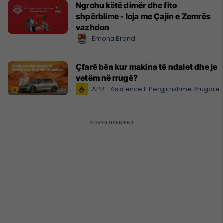
Ngrohu këtë dimër dhe fito
shpërblime - loja me Çajin e Zemrës
vazhdon
Emona Brand
Çfarë bën kur makina të ndalet dhe je
vetëm në rrugë?
APR - Asistencë E Përgjithshme Rrugore