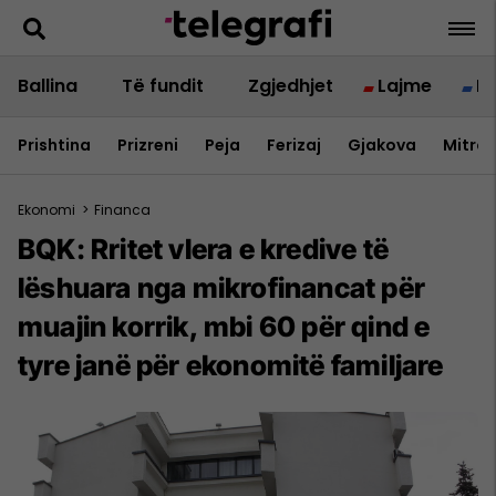
Ballina
Të fundit
Zgjedhjet
Lajme
B
Prishtina
Prizreni
Peja
Ferizaj
Gjakova
Mitrov
Ekonomi
>
Financa
BQK: Rritet vlera e kredive të
lëshuara nga mikrofinancat për
muajin korrik, mbi 60 për qind e
tyre janë për ekonomitë familjare