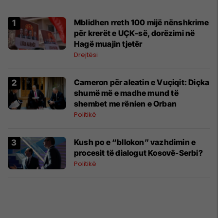
Mblidhen rreth 100 mijë nënshkrime
për krerët e UÇK-së, dorëzimi në
Hagë muajin tjetër
Drejtësi
Cameron për aleatin e Vuçiqit: Diçka
shumë më e madhe mund të
shembet me rënien e Orban
Politikë
Kush po e “bllokon” vazhdimin e
procesit të dialogut Kosovë-Serbi?
Politikë