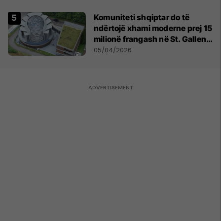
mundshme me Turqinë në Siri
Komuniteti shqiptar do të
ndërtojë xhami moderne prej 15
milionë frangash në St. Gallen
të Zvicrës
05/04/2026