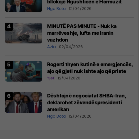
bllokojë Ngushticën e Hormuzit
Nga Bota
12/04/2026
MINUTË PAS MINUTE - Nuk ka
marrëveshje, lufta me Iranin
vazhdon
Azia
02/04/2026
Rogerti thyen kutinë e emergjencës,
ajo që gjeti nuk ishte ajo që priste
Yjet
12/04/2026
Dështojnë negociatat SHBA-Iran,
deklarohet zëvendëspresidenti
amerikan
Nga Bota
12/04/2026