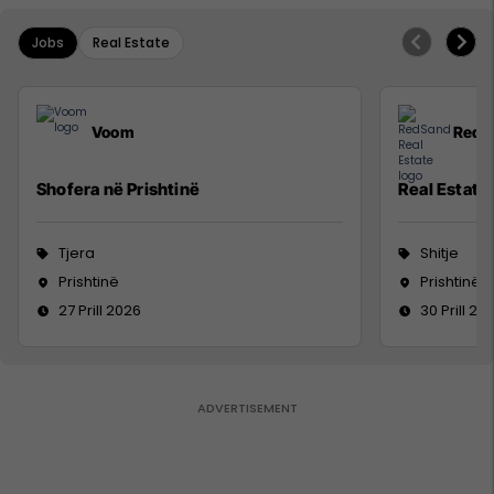
Jobs
Real Estate
Voom
RedS
Shofera në Prishtinë
Real Estate
Tjera
Shitje
Prishtinë
Prishtinë
27 Prill 2026
30 Prill 20