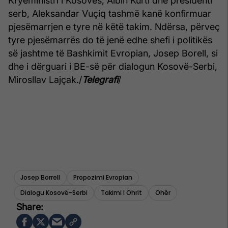
Kryeministri i Kosovës, Albin Kurti dhe presidenti
serb, Aleksandar Vuçiq tashmë kanë konfirmuar
pjesëmarrjen e tyre në këtë takim. Ndërsa, përveç
tyre pjesëmarrës do të jenë edhe shefi i politikës
së jashtme të Bashkimit Evropian, Josep Borell, si
dhe i dërguari i BE-së për dialogun Kosovë-Serbi,
Mirosllav Lajçak./
Telegrafi
/
Josep Borrell
Propozimi Evropian
Dialogu Kosovë-Serbi
Takimi I Ohrit
Ohër