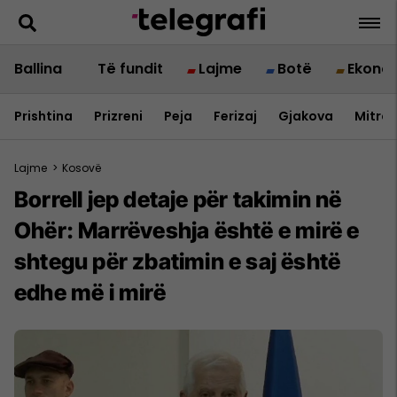
Ballina
Të fundit
Lajme
Botë
Ekono
Prishtina
Prizreni
Peja
Ferizaj
Gjakova
Mitrov
Lajme
>
Kosovë
Borrell jep detaje për takimin në
Ohër: Marrëveshja është e mirë e
shtegu për zbatimin e saj është
edhe më i mirë