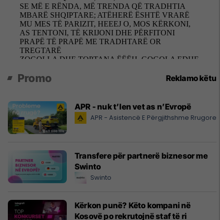
Promo
Reklamo këtu
APR - nuk t’len vet as n’Evropë
APR - Asistencë E Përgjithshme Rrugore
Transfere për partnerë biznesor me
Swinto
Swinto
Kërkon punë? Këto kompani në
Kosovë po rekrutojnë staf të ri