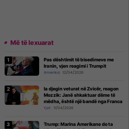
Më të lexuarat
Pas dështimit të bisedimeve me
Iranin, vjen reagimi i Trumpit
Amerika
12/04/2026
Ia djegin veturat në Zvicër, reagon
Mozzik: Janë shkaktuar dëme të
mëdha, është një bandë nga Franca
Yjet
11/04/2026
Trump: Marina Amerikane do ta