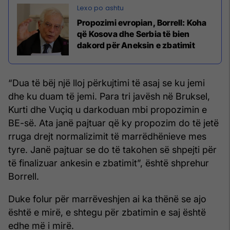
Propozimi evropian, Borrell: Koha
që Kosova dhe Serbia të bien
dakord për Aneksin e zbatimit
“Dua të bëj një lloj përkujtimi të asaj se ku jemi
dhe ku duam të jemi. Para tri javësh në Bruksel,
Kurti dhe Vuçiq u darkoduan mbi propozimin e
BE-së. Ata janë pajtuar që ky propozim do të jetë
rruga drejt normalizimit të marrëdhënieve mes
tyre. Janë pajtuar se do të takohen së shpejti për
të finalizuar ankesin e zbatimit”, është shprehur
Borrell.
Duke folur për marrëveshjen ai ka thënë se ajo
është e mirë, e shtegu për zbatimin e saj është
edhe më i mirë.