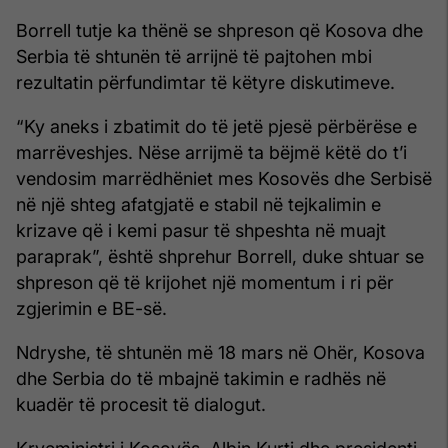
Borrell tutje ka thënë se shpreson që Kosova dhe
Serbia të shtunën të arrijnë të pajtohen mbi
rezultatin përfundimtar të këtyre diskutimeve.
“Ky aneks i zbatimit do të jetë pjesë përbërëse e
marrëveshjes. Nëse arrijmë ta bëjmë këtë do t’i
vendosim marrëdhëniet mes Kosovës dhe Serbisë
në një shteg afatgjatë e stabil në tejkalimin e
krizave që i kemi pasur të shpeshta në muajt
paraprak”, është shprehur Borrell, duke shtuar se
shpreson që të krijohet një momentum i ri për
zgjerimin e BE-së.
Ndryshe, të shtunën më 18 mars në Ohër, Kosova
dhe Serbia do të mbajnë takimin e radhës në
kuadër të procesit të dialogut.