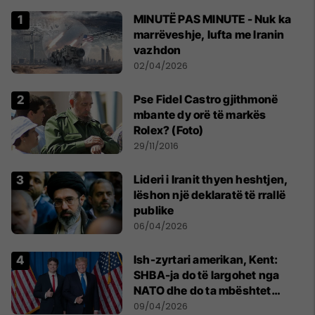
MINUTË PAS MINUTE - Nuk ka
marrëveshje, lufta me Iranin
vazhdon
02/04/2026
Pse Fidel Castro gjithmonë
mbante dy orë të markës
Rolex? (Foto)
29/11/2016
Lideri i Iranit thyen heshtjen,
lëshon një deklaratë të rrallë
publike
06/04/2026
Ish-zyrtari amerikan, Kent:
SHBA-ja do të largohet nga
NATO dhe do ta mbështet
Izraelin në një luftë të
09/04/2026