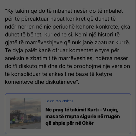
“Ky takim që do të mbahet nesër do të mbahet
për të përcaktuar hapat konkret që duhet të
ndërmerren në një periudhë kohore konkrete, çka
duhet të bëhet, kur edhe si. Kemi një histori të
gjatë të marrëveshjeve që nuk janë zbatuar kurrë.
Të dyja palët kanë ofruar komentet e tyre për
aneksin e zbatimit të marrëveshjes, ndërsa nesër
do t’i diskutojmë dhe do të prodhojmë një version
të konsoliduar të ankesit në bazë të këtyre
komenteve dhe diskutimeve”.
Në prag të takimit Kurti – Vuçiq,
masa të rrepta sigurie në rrugën
që shpie për në Ohër