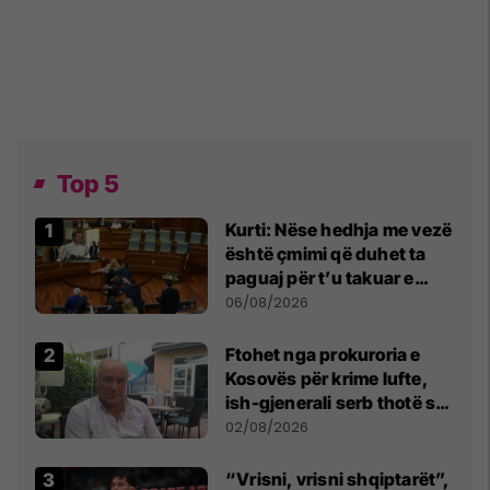
Top 5
Kurti: Nëse hedhja me vezë
është çmimi që duhet ta
paguaj për t’u takuar e
bashkëbiseduar jam i
06/08/2026
lumtur ta bëj këtë
Ftohet nga prokuroria e
Kosovës për krime lufte,
ish-gjenerali serb thotë se
dikush e tradhtoi në
02/08/2026
Beograd
“Vrisni, vrisni shqiptarët”,