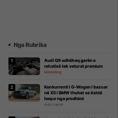
Nga Rubrika
Audi Q9 udhëheq garën e
rehatisë tek veturat premium
Marketing
Konkurrenti i G-Wagon i bazuar
në X5 i BMW thuhet se është
hequr nga prodhimi
Auto Lajme