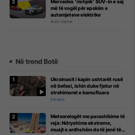
Mercedes ‘rishpik’ SUV-in e saj
më të vogël për epokën e
automjeteve elektrike
Auto Lajme
Në trend Botë
Ukrainasit i kapin ushtarët rusë
në befasi, ishin duke fjetur në
strehimoret e kamufluara
Evropa
Meteorologët me parashikime të
reja: Ndryshime ekstreme,
muajt e ardhshëm do të jenë të