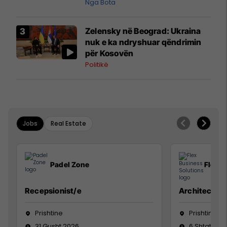
pazakontë
Nga Bota
Zelensky në Beograd: Ukraina
nuk e ka ndryshuar qëndrimin
për Kosovën
Politikë
Jobs
Real Estate
Padel Zone
Flex B
Recepsionist/e
Architect
Prishtine
Prishtinë
31 Gusht 2026
6 Shtator 2