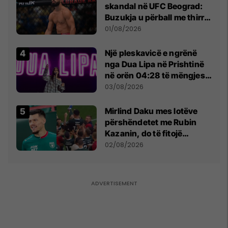
skandal në UFC Beograd:
Buzukja u përball me thirrje
anti-shqiptare nga
01/08/2026
tribunat
Një pleskavicë e ngrënë
nga Dua Lipa në Prishtinë
në orën 04:28 të mëngjesit
- dhe bota digjitale serbe
03/08/2026
shpall gjendjen e luftës
Mirlind Daku mes lotëve
përshëndetet me Rubin
Kazanin, do të fitojë
miliona te Spartak Moska
02/08/2026