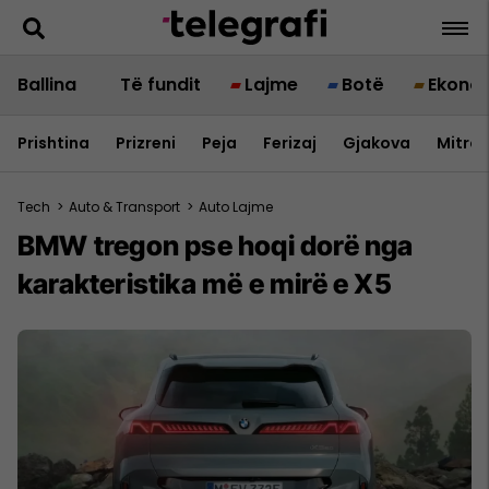
Ballina
Të fundit
Lajme
Botë
Ekono
Prishtina
Prizreni
Peja
Ferizaj
Gjakova
Mitrov
Tech
>
Auto & Transport
>
Auto Lajme
BMW tregon pse hoqi dorë nga
karakteristika më e mirë e X5