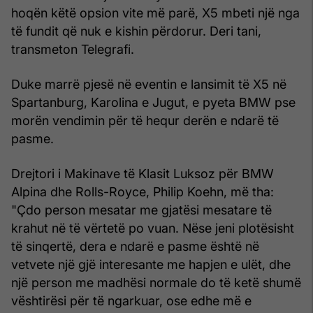
hoqën këtë opsion vite më parë, X5 mbeti një nga
të fundit që nuk e kishin përdorur. Deri tani,
transmeton Telegrafi.
Duke marrë pjesë në eventin e lansimit të X5 në
Spartanburg, Karolina e Jugut, e pyeta BMW pse
morën vendimin për të hequr derën e ndarë të
pasme.
Drejtori i Makinave të Klasit Luksoz për BMW
Alpina dhe Rolls-Royce, Philip Koehn, më tha:
"Çdo person mesatar me gjatësi mesatare të
krahut në të vërtetë po vuan. Nëse jeni plotësisht
të sinqertë, dera e ndarë e pasme është në
vetvete një gjë interesante me hapjen e ulët, dhe
një person me madhësi normale do të ketë shumë
vështirësi për të ngarkuar, ose edhe më e