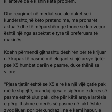
klientëve që e kishin këtë problem.
Dhe reagimet në mediat sociale duket se i
kundërshtojnë këto pretendime, me pronarët
aktualë dhe të mëparshëm që thonë se kjo veçori
është një nga aspektet e tyre të preferuara të
makinës.
Koehn përmendi gjithashtu dëshirën për të krijuar
një kapak të pasmë më elegant si një arsye tjetër
pse X5 humbet derën e pasme, duke thënë sa
vijon:
"Pjesa tjetër është se X5 e re ka një vijë çatie pak
më të shpejtë, prandaj pjesa e sipërme e derës së
pasme është ulur pak, dhe për këtë arsye lartësia
e përgjithshme e derës së pasme në fakt është
zvogëluar, por përkundrazi, ne e kemi hapur, e