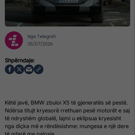
Nga
Telegrafi
05/07/2026
Këtë javë, BMW zbuloi X5 të gjeneratës së pestë.
Ndërsa titujt kryesorë rrethuan pesë motorët e saj
të ndryshëm globalë, lajmi u eklipsua kryesisht
nga diçka më e rëndësishme: mungesa e një dere
të ndarë me palosje.