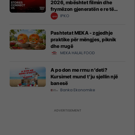
2026, mbështet filmin dhe
frymëzon gjeneratën e re të
krijuesve
IPKO
Pashtetat MEKA - zgjedhje
praktike për mëngjes, piknik
dhe rrugë
MEKA HALAL FOOD
A po don me rrnu n’deti?
Kursimet mund t’ju sjellin një
banesë
Banka Ekonomike