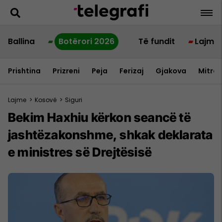
Ballina
Botërori 2026
Të fundit
Lajme
Prishtina
Prizreni
Peja
Ferizaj
Gjakova
Mitrov
Lajme
>
Kosovë
>
Siguri
Bekim Haxhiu kërkon seancë të
jashtëzakonshme, shkak deklarata
e ministres së Drejtësisë