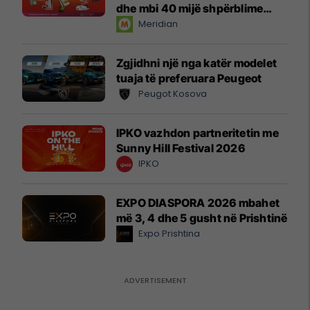
dhe mbi 40 mijë shpërblime
instant!
Meridian
Zgjidhni një nga katër modelet
tuaja të preferuara Peugeot
Peugot Kosova
IPKO vazhdon partneritetin me
Sunny Hill Festival 2026
IPKO
EXPO DIASPORA 2026 mbahet
më 3, 4 dhe 5 gusht në Prishtinë
Expo Prishtina