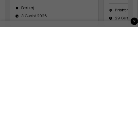
Ferizaj
Prishtinë
3 Gusht 2026
29 Gusht 2
×