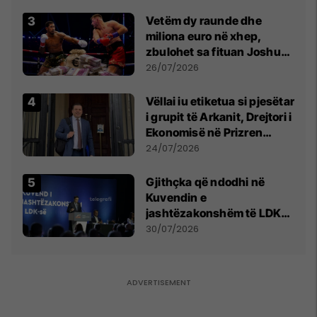
Vetëm dy raunde dhe
miliona euro në xhep,
zbulohet sa fituan Joshua
e Prenga
26/07/2026
Vëllai iu etiketua si pjesëtar
i grupit të Arkanit, Drejtori i
Ekonomisë në Prizren
mohon pretendimet
24/07/2026
Gjithçka që ndodhi në
Kuvendin e
jashtëzakonshëm të LDK-
së
30/07/2026