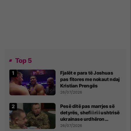
Top 5
Fjalët e para të Joshuas
pas fitores me nokaut ndaj
Kristian Prengës
26/07/2026
Pesë ditë pas marrjes së
detyrës, shefi i ri i ushtrisë
ukrainase urdhëron
kontroll të madh
26/07/2026