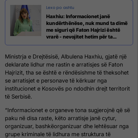
Haxhiu: Informacionet janë
kundërthënëse, nuk mund ta dimë
me siguri që Faton Hajrizi është
vrarë - nevojitet hetim për ta
zbardhur të vërtetën
Ministrja e Drejtësisë, Albulena Haxhiu, gjatë një
deklarate lidhur me rastin e arratisjes së Faton
Hajrizit, tha se është e rëndësishme të theksohet
se arratisjet e personave të kërkuar nga
institucionet e Kosovës po ndodhin drejt territorit
të Serbisë.
“Informacionet e organeve tona sugjerojnë që së
paku në disa raste, këto arratisje janë cytur,
organizuar, bashkëorganizuar dhe lehtësuar nga
grupe kriminale të lidhura me struktura të