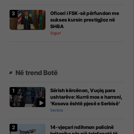
Oficeri i FSK-së përfundon me
sukses kursin prestigjioz në
SHBA
Siguri
Në trend Botë
Sërish kërcënon, Vuçiq para
ushtarëve: Kurrë mos e harroni,
'Kosova është pjesë e Serbisë'
Serbia
14-vjeçari ndihmon policinë
britanike për një telefonatë të