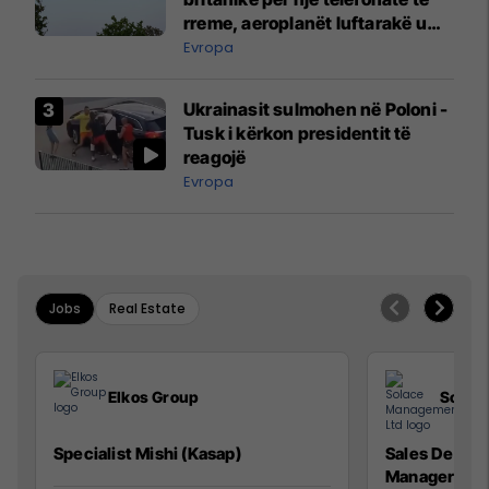
rreme, aeroplanët luftarakë u
ngritën në ajër për të
Evropa
interceptuar fluturaken e Qatar
Airways që po shkonte drejt
Ukrainasit sulmohen në Poloni -
Mançesterit
Tusk i kërkon presidentit të
reagojë
Evropa
Jobs
Real Estate
Elkos Group
Solac
Specialist Mishi (Kasap)
Sales Devel
Manager