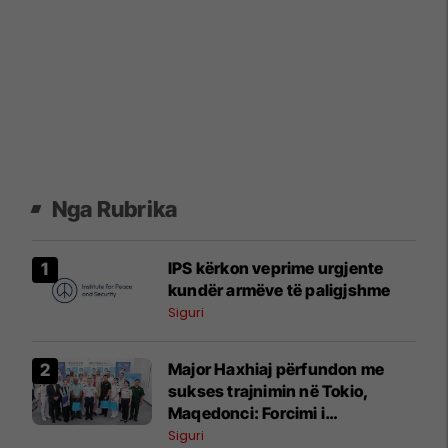
Nga Rubrika
IPS kërkon veprime urgjente
kundër armëve të paligjshme
Siguri
Major Haxhiaj përfundon me
sukses trajnimin në Tokio,
Maqedonci: Forcimi i
kapaciteteve të FSK-së prioritet
Siguri