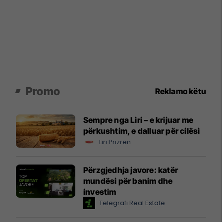
Promo
Reklamo këtu
Sempre nga Liri – e krijuar me
përkushtim, e dalluar për cilësi
Liri Prizren
Përzgjedhja javore: katër
mundësi për banim dhe
investim
Telegrafi Real Estate