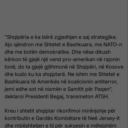
“Shqipëria e ka bërë zgjedhjen e saj strategjike.
Ajo qëndron me Shtetet e Bashkuara, me NATO-n
dhe me botën demokratike. Dhe nëse dikush
kërkon të gjejë një vend pro-amerikan në rajonin
tonë, do ta gjejë gjithmonë në Shqipëri, në Kosove
dhe kudo ku ka shqiptarë. Ne ishim me Shtetet e
Bashkuara të Amerikës në koalicionin antiterror,
jemi edhe sot në nismën e Samitit për Paqen”,
deklaroi Presidenti Begaj, transmeton ATSH.
Kreu i shtetit shqiptar rikonfimoi mirënjohje për
kontributin e Gardës Kombëtare të Neë Jersey-it
dhe mbështetjen e tij për suksesin e mëtejshëm