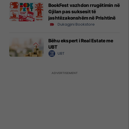
BookFest vazhdon rrugëtimin në
Gjilan pas suksesit të
jashtëzakonshëm në Prishtinë
Dukagjini Bookstore
Bëhu ekspert i Real Estate me
UBT
UBT