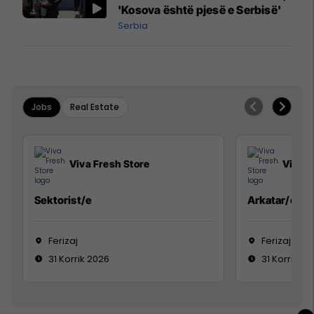
'Kosova është pjesë e Serbisë'
Serbia
Jobs
Real Estate
Viva Fresh Store
Viva F
Sektorist/e
Arkatar/e
Ferizaj
Ferizaj
31 Korrik 2026
31 Korrik 20