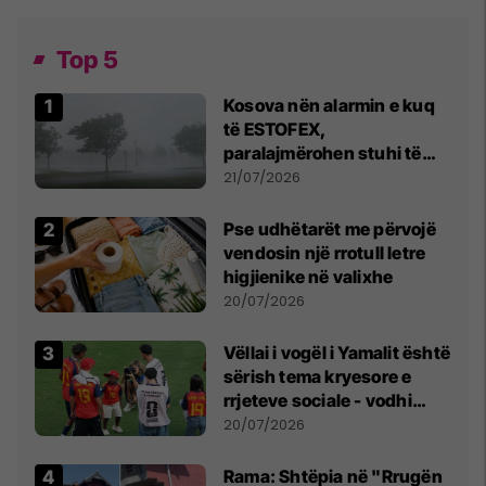
Top 5
Kosova nën alarmin e kuq
të ESTOFEX,
paralajmërohen stuhi të
fuqishme me breshër dhe
21/07/2026
erëra të forta
Pse udhëtarët me përvojë
vendosin një rrotull letre
higjienike në valixhe
20/07/2026
Vëllai i vogël i Yamalit është
sërish tema kryesore e
rrjeteve sociale - vodhi
vëmendjen pas finales së
20/07/2026
Kupës së Botës
Rama: Shtëpia në "Rrugën