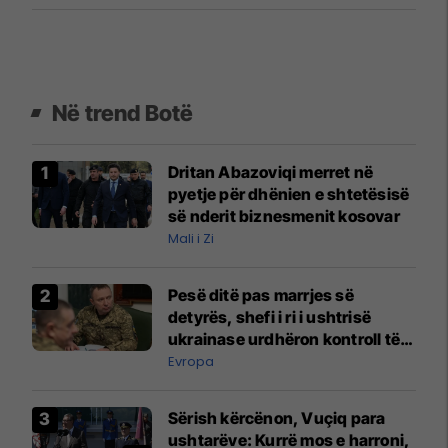
zvarrë rajonin
Në trend Botë
Dritan Abazoviqi merret në
pyetje për dhënien e shtetësisë
së nderit biznesmenit kosovar
Mali i Zi
Pesë ditë pas marrjes së
detyrës, shefi i ri i ushtrisë
ukrainase urdhëron kontroll të
madh
Evropa
Sërish kërcënon, Vuçiq para
ushtarëve: Kurrë mos e harroni,