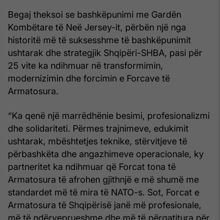
Begaj theksoi se bashkëpunimi me Gardën
Kombëtare të Neë Jersey-it, përbën një nga
historitë më të suksesshme të bashkëpunimit
ushtarak dhe strategjik Shqipëri-SHBA, pasi për
25 vite ka ndihmuar në transformimin,
modernizimin dhe forcimin e Forcave të
Armatosura.
“Ka qenë një marrëdhënie besimi, profesionalizmi
dhe solidariteti. Përmes trajnimeve, edukimit
ushtarak, mbështetjes teknike, stërvitjeve të
përbashkëta dhe angazhimeve operacionale, ky
partneritet ka ndihmuar që Forcat tona të
Armatosura të afrohen gjithnjë e më shumë me
standardet më të mira të NATO-s. Sot, Forcat e
Armatosura të Shqipërisë janë më profesionale,
më të ndërveprueshme dhe më të përgatitura për