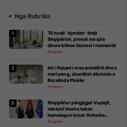
Nga Rubrika
Të huajt ‘dynden’ drejt
Shqipërisë, pronat me qira
ditore bëhen biznesi i momentit
Shqipëri
Ish i fejuari i vrau prindërit dhe e
mori peng, zbardhet dëshmia e
Rozalinda Plakës
Shqipëri
Shqipëria i përgjigjet Vuçiqit,
ministri Hoxha takon
homologun kroat: Retorika
nacionaliste s’mund të tërheqë
Shqipëri