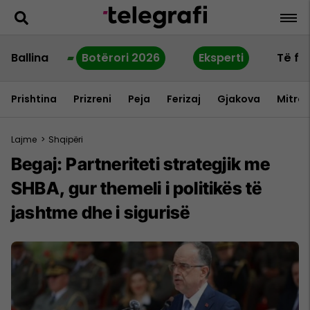
Ballina
Botërori 2026
Eksperti
Të fu
Prishtina
Prizreni
Peja
Ferizaj
Gjakova
Mitrov
Lajme
>
Shqipëri
​Begaj: Partneriteti strategjik me
SHBA, gur themeli i politikës të
jashtme dhe i sigurisë