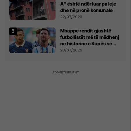
A" është ndërtuar pa leje
dhe në pronë komunale
22/07/2026
Mbappe rendit gjashtë
futbollistët më të mëdhenj
në historinë e Kupës së
Botës, Messi mbetet i dyti
23/07/2026