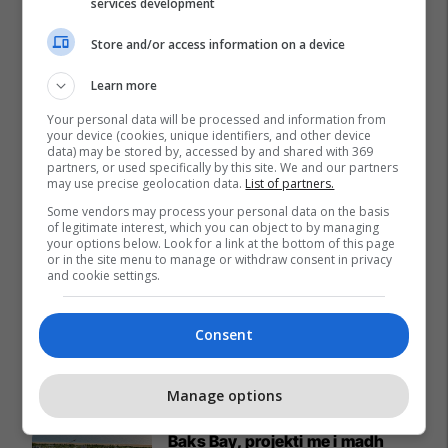
services development
Store and/or access information on a device
Learn more
Your personal data will be processed and information from
your device (cookies, unique identifiers, and other device
data) may be stored by, accessed by and shared with 369
partners, or used specifically by this site. We and our partners
may use precise geolocation data.
List of partners.
Some vendors may process your personal data on the basis
of legitimate interest, which you can object to by managing
your options below. Look for a link at the bottom of this page
or in the site menu to manage or withdraw consent in privacy
and cookie settings.
Consent
Promo
Reklamo këtu
Manage options
Baks Bay, projekti me i madh