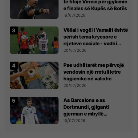
të fitojë Vincic për gjykimin
e finales së Kupës së Botës
18/07/2026
Vëllai i vogël i Yamalit është
sërish tema kryesore e
rrjeteve sociale - vodhi
vëmendjen pas finales së
20/07/2026
Kupës së Botës
Pse udhëtarët me përvojë
vendosin një rrotull letre
higjienike në valixhe
20/07/2026
As Barcelona e as
Dortmundi, gjiganti
gjerman e mbyllë
marrëveshjen për Fisnik
19/07/2026
Asllanin