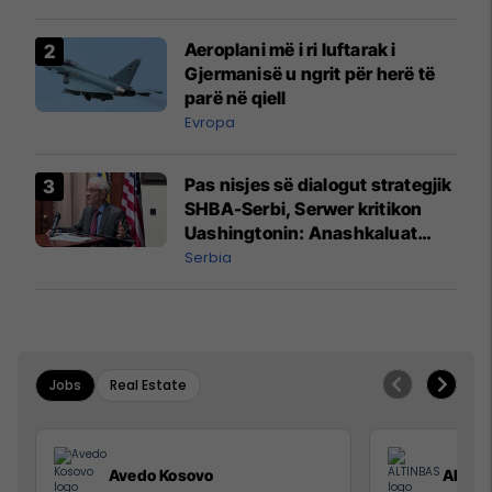
Aeroplani më i ri luftarak i
Gjermanisë u ngrit për herë të
parë në qiell
Evropa
Pas nisjes së dialogut strategjik
SHBA-Serbi, Serwer kritikon
Uashingtonin: Anashkaluat
Banjskën, sulmin ndaj KFOR-it
Serbia
dhe rrëmbimin e Policëve të
Kosovës
Jobs
Real Estate
Avedo Kosovo
ALTIN