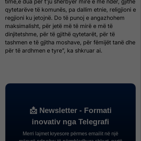
time,e dua për t'ju shërbyer mirë e me nder, gjithë
qytetarëve të komunës, pa dallim etnie, religjioni e
regjioni ku jetojnë. Do të punoj e angazhohem
maksimalisht, për jetë më të mirë e më të
dinjitetshme, për të gjithë qytetarët, për të
tashmen e të gjitha moshave, për fëmijët tanë dhe
për të ardhmen e tyre”, ka shkruar ai.