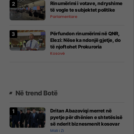
Rinumërimi i votave, ndryshime
të vogle te subjektet politike
Parlamentare
​Përfundon rinumërimi në QNR,
Elezi: Nëse ka ndonjë gjetje, do
të njoftohet Prokuroria
Kosovë
Në trend Botë
Dritan Abazoviqi merret në
pyetje për dhënien e shtetësisë
së nderit biznesmenit kosovar
Mali i Zi