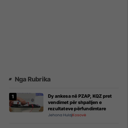
Nga Rubrika
Dy ankesa në PZAP, KQZ pret
vendimet për shpalljen e
rezultateve përfundimtare
Jehona Hulaj
Kosovë