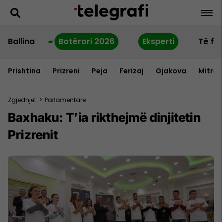
Ballina
Botërori 2026
Eksperti
Të fu
Prishtina
Prizreni
Peja
Ferizaj
Gjakova
Mitrov
Zgjedhjet
>
Parlamentare
Baxhaku: T’ia rikthejmë dinjitetin
Prizrenit