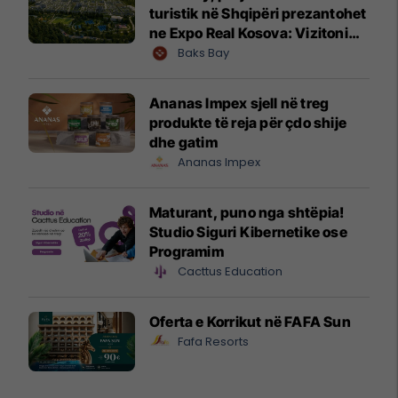
turistik në Shqipëri prezantohet
ne Expo Real Kosova: Vizitoni
shtandin dhe zbuloni
Baks Bay
mundësitë e investimit
Ananas Impex sjell në treg
produkte të reja për çdo shije
dhe gatim
Ananas Impex
Maturant, puno nga shtëpia!
Studio Siguri Kibernetike ose
Programim
Cacttus Education
Oferta e Korrikut në FAFA Sun
Fafa Resorts