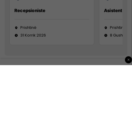
Recepsioniste
Asistente e S
Prishtinë
Prishtinë
31 Korrik 2026
8 Gusht 20
×