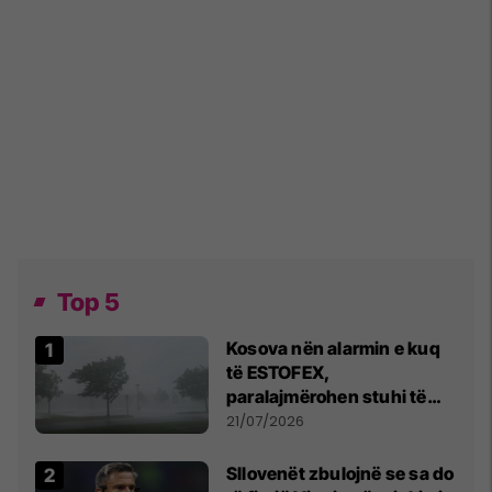
Top 5
Kosova nën alarmin e kuq
të ESTOFEX,
paralajmërohen stuhi të
fuqishme me breshër dhe
21/07/2026
erëra të forta
Sllovenët zbulojnë se sa do