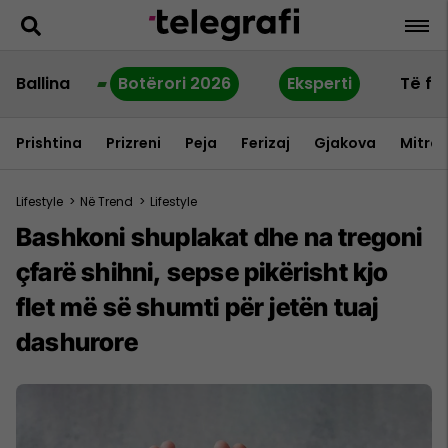
Ballina
Botërori 2026
Eksperti
Të fu
Prishtina
Prizreni
Peja
Ferizaj
Gjakova
Mitrov
Lifestyle
>
Në Trend
>
Lifestyle
Bashkoni shuplakat dhe na tregoni
çfarë shihni, sepse pikërisht kjo
flet më së shumti për jetën tuaj
dashurore