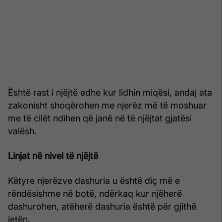
Është rast i njëjtë edhe kur lidhin miqësi, andaj ata
zakonisht shoqërohen me njerëz më të moshuar
me të cilët ndihen që janë në të njëjtat gjatësi
valësh.
Linjat në nivel të njëjtë
Këtyre njerëzve dashuria u është diç më e
rëndësishme në botë, ndërkaq kur njëherë
dashurohen, atëherë dashuria është për gjithë
jetën.