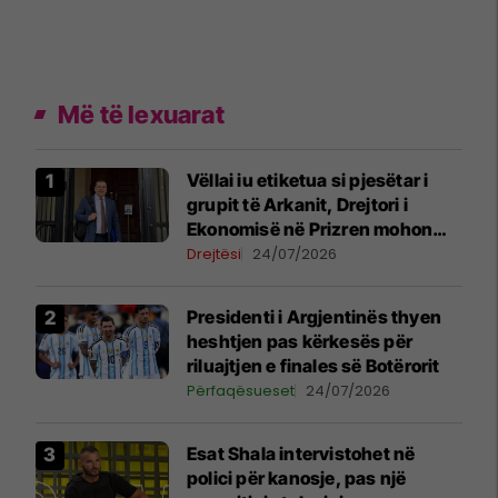
Më të lexuarat
Vëllai iu etiketua si pjesëtar i
grupit të Arkanit, Drejtori i
Ekonomisë në Prizren mohon
pretendimet
Drejtësi
24/07/2026
Presidenti i Argjentinës thyen
heshtjen pas kërkesës për
riluajtjen e finales së Botërorit
Përfaqësueset
24/07/2026
Esat Shala intervistohet në
polici për kanosje, pas një