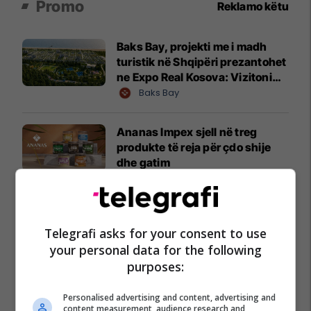
Promo
Reklamo këtu
Baks Bay, projekti me i madh
turistik në Shqipëri prezantohet
ne Expo Real Kosova: Vizitoni
shtandin dhe zbuloni
Baks Bay
mundësitë e investimit
Ananas Impex sjell në treg
produkte të reja për çdo shije
dhe gatim
Ananas Impex
Maturant, puno nga shtëpia!
Telegrafi asks for your consent to use
Studio Siguri Kibernetike ose
Programim
your personal data for the following
Cacttus Education
purposes:
Personalised advertising and content, advertising and
Oferta e Korrikut në FAFA Sun
content measurement, audience research and