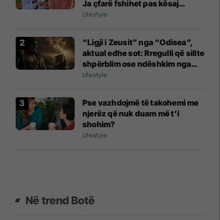
Ja çfarë fshihet pas kësaj
sjelljeje
Lifestyle
“Ligji i Zeusit” nga “Odisea”,
aktual edhe sot: Rregulli që sillte
shpërblim ose ndëshkim nga
perënditë
Lifestyle
Pse vazhdojmë të takohemi me
njerëz që nuk duam më t’i
shohim?
Lifestyle
Në trend Botë