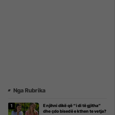
Nga Rubrika
E njihni dikë që “i di të gjitha”
dhe çdo bisedë e kthen te vetja?