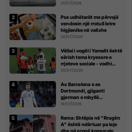
fuqishme me breshër dhe
21/07/2026
erëra të forta
Pse udhëtarët me përvojë
vendosin një rrotull letre
higjienike në valixhe
20/07/2026
Vëllai i vogël i Yamalit është
sërish tema kryesore e
rrjeteve sociale - vodhi
vëmendjen pas finales së
20/07/2026
Kupës së Botës
As Barcelona e as
Dortmundi, gjiganti
gjerman e mbyllë
marrëveshjen për Fisnik
19/07/2026
Asllanin
Rama: Shtëpia në "Rrugën
A" është ndërtuar pa leje
dhe në pronë komunale