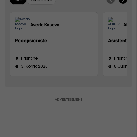
Avedo Kosovo
ALTIN
Recepsioniste
Asistente e S
Prishtinë
Prishtinë
31 Korrik 2026
8 Gusht 20