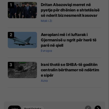
Dritan Abazoviqi merret në
pyetje për dhënien e shtetësisë
së nderit biznesmenit kosovar
Mali i Zi
Aeroplani më i ri luftarak i
Gjermanisë u ngrit për herë të
parë në qiell
Evropa
Irani thotë se SHBA-të goditën
centralin bërthamor në ndërtim
e sipër
Azia
Jobs
Real Estate