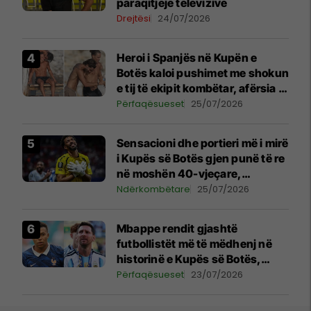
paraqitjeje televizive
Drejtësi
24/07/2026
Heroi i Spanjës në Kupën e
Botës kaloi pushimet me shokun
e tij të ekipit kombëtar, afërsia e
tyre shkakton reagime të mëdha
Përfaqësueset
25/07/2026
Sensacioni dhe portieri më i mirë
i Kupës së Botës gjen punë të re
në moshën 40-vjeçare,
nënshkruan me klubin ikonik
Ndërkombëtare
25/07/2026
Mbappe rendit gjashtë
futbollistët më të mëdhenj në
historinë e Kupës së Botës,
Messi mbetet i dyti
Përfaqësueset
23/07/2026