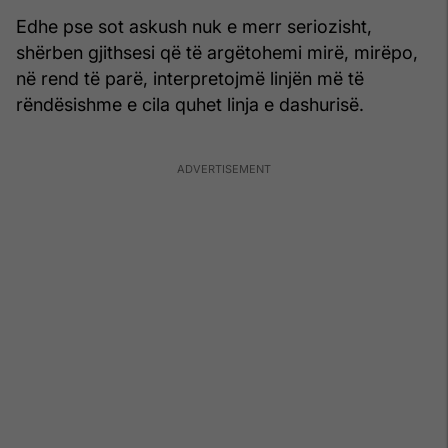
Edhe pse sot askush nuk e merr seriozisht,
shërben gjithsesi që të argëtohemi mirë, mirëpo,
në rend të parë, interpretojmë linjën më të
rëndësishme e cila quhet linja e dashurisë.