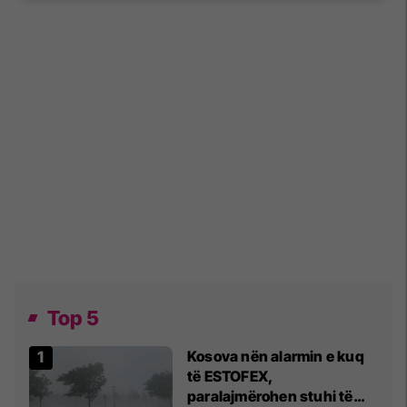
Top 5
Kosova nën alarmin e kuq
të ESTOFEX,
paralajmërohen stuhi të