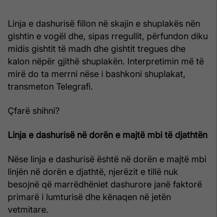
Linja e dashurisë fillon në skajin e shuplakës nën
gishtin e vogël dhe, sipas rregullit, përfundon diku
midis gishtit të madh dhe gishtit tregues dhe
kalon nëpër gjithë shuplakën. Interpretimin më të
mirë do ta merrni nëse i bashkoni shuplakat,
transmeton Telegrafi.
Çfarë shihni?
Linja e dashurisë në dorën e majtë mbi të djathtën
Nëse linja e dashurisë është në dorën e majtë mbi
linjën në dorën e djathtë, njerëzit e tillë nuk
besojnë që marrëdhëniet dashurore janë faktorë
primarë i lumturisë dhe kënaqen në jetën
vetmitare.