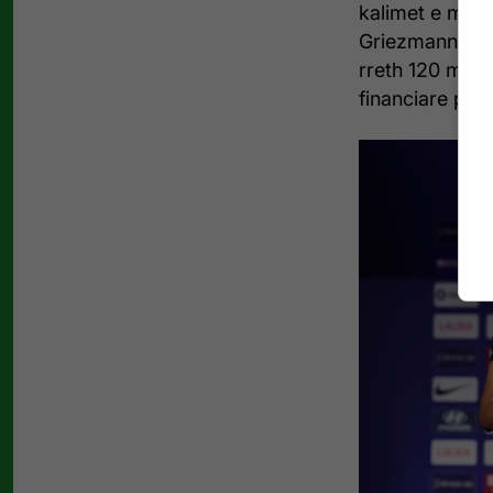
kalimet e mëpa
Griezmann). Si
rreth 120 mili
financiare për