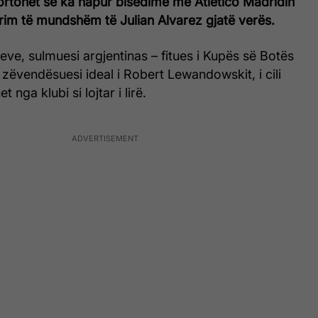
rtohet se ka hapur bisedime me Atletico Madridin
erim të mundshëm të Julian Alvarez gjatë verës.
eve, sulmuesi argjentinas – fitues i Kupës së Botës
 zëvendësuesi ideal i Robert Lewandowskit, i cili
t nga klubi si lojtar i lirë.