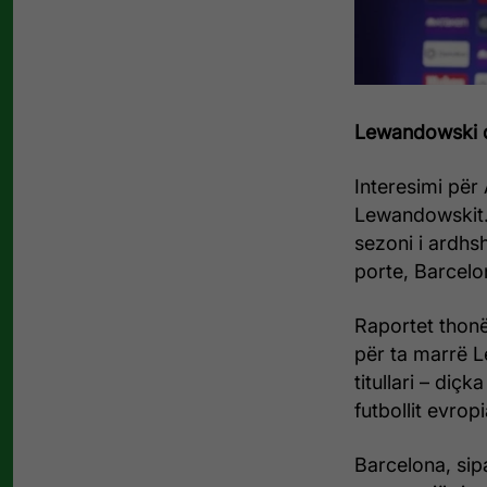
Lewandowski dr
Interesimi për
Lewandowskit. 
sezoni i ardh
porte, Barcelo
Raportet thonë 
për ta marrë Le
titullari – diç
futbollit evrop
Barcelona, sip