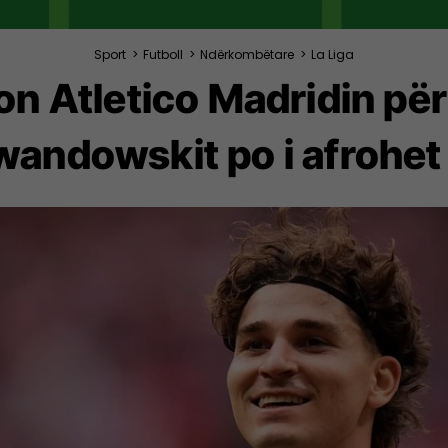
Sport
>
Futboll
>
Ndërkombëtare
>
La Liga
n Atletico Madridin për 
wandowskit po i afrohet 