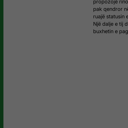
propozojë rino
pak qendror n
ruajë statusin 
Një dalje e tij
buxhetin e pag