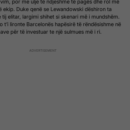
vim, por me ulje të ndjeshme të pagës dhe rol më
ë ekip. Duke qenë se Lewandowski dëshiron ta
e tij elitar, largimi shihet si skenari më i mundshëm.
 do t’i lironte Barcelonës hapësirë të rëndësishme në
ave për të investuar te një sulmues më i ri.