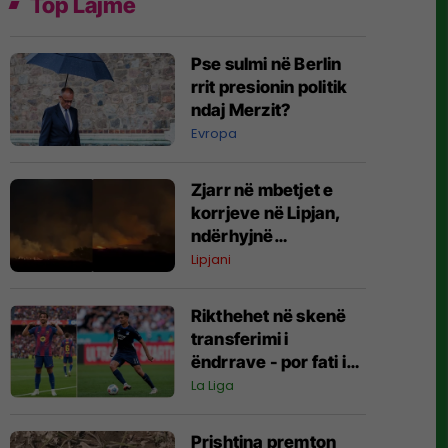
Top Lajme
Pse sulmi në Berlin
rrit presionin politik
ndaj Merzit?
Evropa
Zjarr në mbetjet e
korrjeve në Lipjan,
ndërhyjnë
zjarrëfikësit
Lipjani
Rikthehet në skenë
transferimi i
ëndrrave - por fati i
Fisnik Asllanit
La Liga
vazhdon të varet nga
Ferran Torres
Prishtina premton