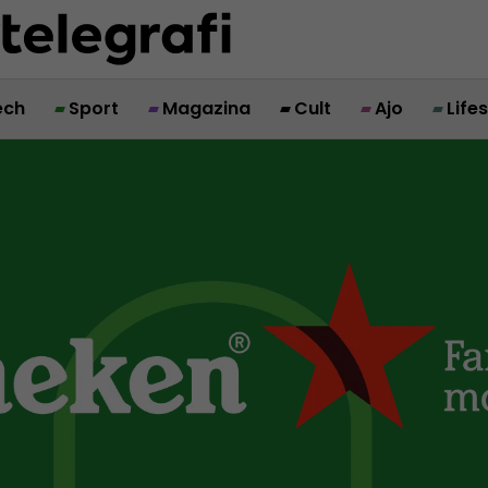
ech
Sport
Magazina
Cult
Ajo
Life