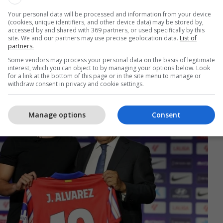
rshme mes dy klubeve (si rasti i Antoine
Your personal data will be processed and information from your device
doqoftë, raportohet se Atletico e vlerëson Alvarez
(cookies, unique identifiers, and other device data) may be stored by,
accessed by and shared with 369 partners, or used specifically by this
onë euro, shifër që paraqet një pengesë të madhe
site. We and our partners may use precise geolocation data.
List of
 presidentin Joan Laporta.
partners.
Some vendors may process your personal data on the basis of legitimate
interest, which you can object to by managing your options below. Look
for a link at the bottom of this page or in the site menu to manage or
withdraw consent in privacy and cookie settings.
Manage options
Consent