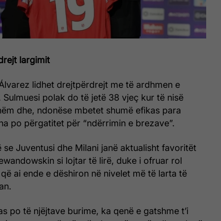
ejt largimit
 Álvarez lidhet drejtpërdrejt me të ardhmen e
Sulmuesi polak do të jetë 38 vjeç kur të nisë
shëm dhe, ndonëse mbetet shumë efikas para
na po përgatitet për “ndërrimin e brezave”.
se Juventusi dhe Milani janë aktualisht favoritët
wandowskin si lojtar të lirë, duke i ofruar rol
ka që ai ende e dëshiron në nivelet më të larta të
ian.
as po të njëjtave burime, ka qenë e gatshme t’i