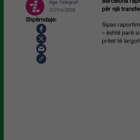
Barcelona rapo
Nga
Telegrafi
për një transf
27/04/2026
Sipas raportim
– është parë si
pritet të largohe