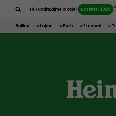
Të Fundit
Lajme lokale
Botërori 2026
Ballina
Lajme
Botë
Ekonomi
T