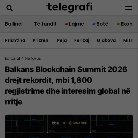
Ballina
Të fundit
Lajme
Botë
Ekono
Prishtina
Prizreni
Peja
Ferizaj
Gjakova
Mitrov
Editorial
>
Në fokus
Balkans Blockchain Summit 2026
drejt rekordit, mbi 1,800
regjistrime dhe interesim global në
rritje