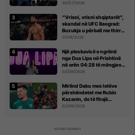
së
30/07/2026
“Vrisni, vrisni shqiptarët”,
skandal në UFC Beograd:
Buzukja u përball me thirrje
anti-shqiptare nga
01/08/2026
tribunat
Një pleskavicë e ngrënë
nga Dua Lipa në Prishtinë
në orën 04:28 të mëngjesit
- dhe bota digjitale serbe
03/08/2026
shpall gjendjen e luftës
Mirlind Daku mes lotëve
përshëndetet me Rubin
Kazanin, do të fitojë
miliona te Spartak Moska
02/08/2026