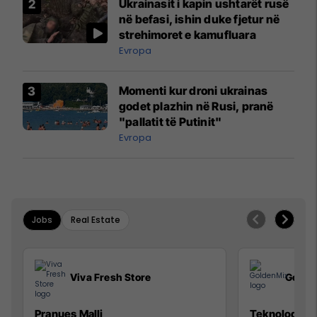
Ukrainasit i kapin ushtarët rusë
në befasi, ishin duke fjetur në
strehimoret e kamufluara
Evropa
Momenti kur droni ukrainas
godet plazhin në Rusi, pranë
"pallatit të Putinit"
Evropa
Jobs
Real Estate
Viva Fresh Store
Golde
Pranues Malli
Teknolog/e p