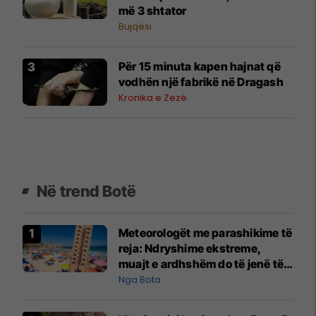
më 3 shtator
Bujqësi
Për 15 minuta kapen hajnat që
vodhën një fabrikë në Dragash
Kronika e Zezë
Në trend Botë
Meteorologët me parashikime të
reja: Ndryshime ekstreme,
muajt e ardhshëm do të jenë të
pazakontë
Nga Bota