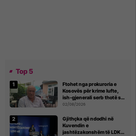
Top 5
Ftohet nga prokuroria e
Kosovës për krime lufte,
ish-gjenerali serb thotë se
dikush e tradhtoi në
02/08/2026
Beograd
Gjithçka që ndodhi në
Kuvendin e
jashtëzakonshëm të LDK-