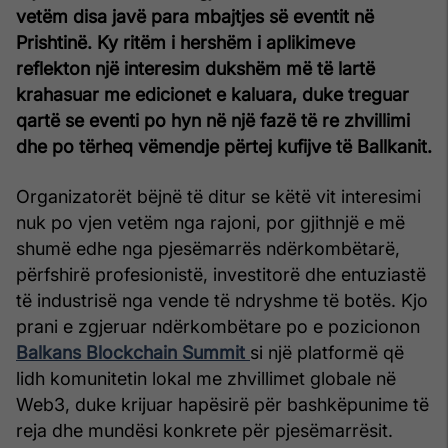
vetëm disa javë para mbajtjes së eventit në
Prishtinë. Ky ritëm i hershëm i aplikimeve
reflekton një interesim dukshëm më të lartë
krahasuar me edicionet e kaluara, duke treguar
qartë se eventi po hyn në një fazë të re zhvillimi
dhe po tërheq vëmendje përtej kufijve të Ballkanit.
Organizatorët bëjnë të ditur se këtë vit interesimi
nuk po vjen vetëm nga rajoni, por gjithnjë e më
shumë edhe nga pjesëmarrës ndërkombëtarë,
përfshirë profesionistë, investitorë dhe entuziastë
të industrisë nga vende të ndryshme të botës. Kjo
prani e zgjeruar ndërkombëtare po e pozicionon
Balkans Blockchain Summit
si një platformë që
lidh komunitetin lokal me zhvillimet globale në
Web3, duke krijuar hapësirë për bashkëpunime të
reja dhe mundësi konkrete për pjesëmarrësit.