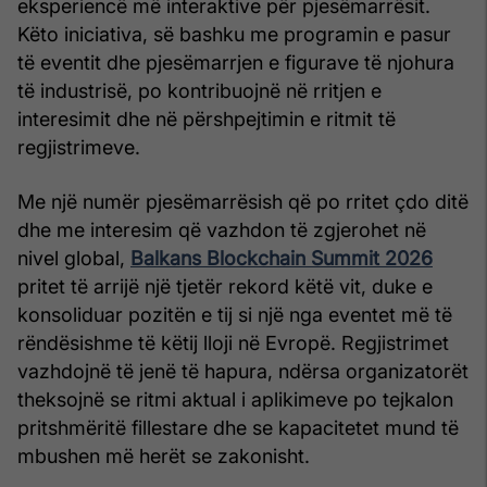
eksperiencë më interaktive për pjesëmarrësit.
Këto iniciativa, së bashku me programin e pasur
të eventit dhe pjesëmarrjen e figurave të njohura
të industrisë, po kontribuojnë në rritjen e
interesimit dhe në përshpejtimin e ritmit të
regjistrimeve.
Me një numër pjesëmarrësish që po rritet çdo ditë
dhe me interesim që vazhdon të zgjerohet në
nivel global,
Balkans Blockchain Summit 2026
pritet të arrijë një tjetër rekord këtë vit, duke e
konsoliduar pozitën e tij si një nga eventet më të
rëndësishme të këtij lloji në Evropë. Regjistrimet
vazhdojnë të jenë të hapura, ndërsa organizatorët
theksojnë se ritmi aktual i aplikimeve po tejkalon
pritshmëritë fillestare dhe se kapacitetet mund të
mbushen më herët se zakonisht.