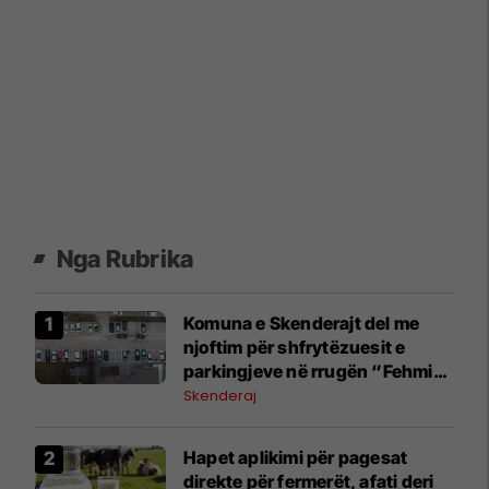
Nga Rubrika
Komuna e Skenderajt del me
njoftim për shfrytëzuesit e
parkingjeve në rrugën “Fehmi
dhe Xheve Lladrovci”
Skenderaj
Hapet aplikimi për pagesat
direkte për fermerët, afati deri