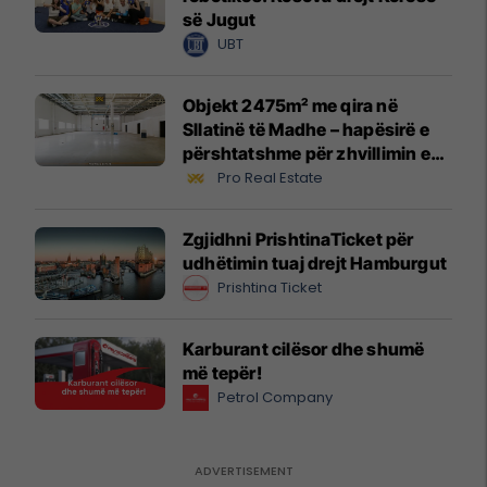
së Jugut
UBT
Objekt 2475m² me qira në
Sllatinë të Madhe – hapësirë e
përshtatshme për zhvillimin e
biznesit #16068
Pro Real Estate
Zgjidhni PrishtinaTicket për
udhëtimin tuaj drejt Hamburgut
Prishtina Ticket
Karburant cilësor dhe shumë
më tepër!
Petrol Company