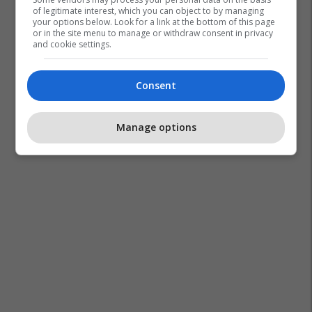
of legitimate interest, which you can object to by managing
your options below. Look for a link at the bottom of this page
or in the site menu to manage or withdraw consent in privacy
and cookie settings.
Balkans Blockchain Summit 2026
Eventi
Klan Arena
Kosove
Organizatoret
Pjesemarres
Web3
Consent
Manage options