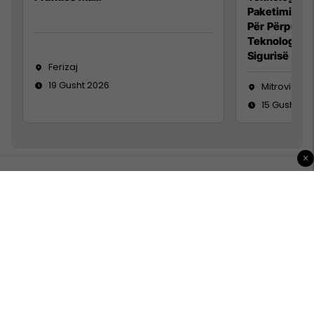
Paketimin e 
Për Përpunim
Teknolog/e 
Sigurisë së 
Ferizaj
19 Gusht 2026
Mitrovicë
15 Gusht 20
×