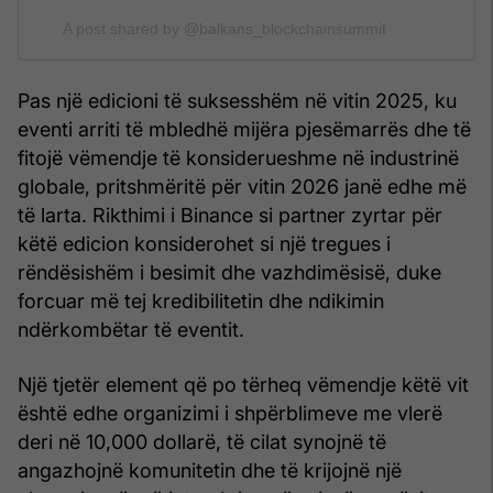
A post shared by @balkans_blockchainsummit
Pas një edicioni të suksesshëm në vitin 2025, ku
eventi arriti të mbledhë mijëra pjesëmarrës dhe të
fitojë vëmendje të konsiderueshme në industrinë
globale, pritshmëritë për vitin 2026 janë edhe më
të larta. Rikthimi i Binance si partner zyrtar për
këtë edicion konsiderohet si një tregues i
rëndësishëm i besimit dhe vazhdimësisë, duke
forcuar më tej kredibilitetin dhe ndikimin
ndërkombëtar të eventit.
Një tjetër element që po tërheq vëmendje këtë vit
është edhe organizimi i shpërblimeve me vlerë
deri në 10,000 dollarë, të cilat synojnë të
angazhojnë komunitetin dhe të krijojnë një