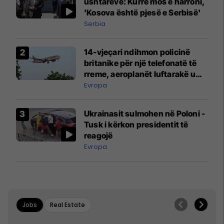
ushtarëve: Kurrë mos e harroni,
'Kosova është pjesë e Serbisë'
Serbia
14-vjeçari ndihmon policinë
britanike për një telefonatë të
rreme, aeroplanët luftarakë u
ngritën në ajër për të
Evropa
interceptuar fluturaken e Qatar
Airways që po shkonte drejt
Ukrainasit sulmohen në Poloni -
Mançesterit
Tusk i kërkon presidentit të
reagojë
Evropa
Jobs
Real Estate