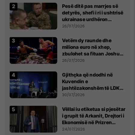
Pesë ditë pas marrjes së
detyrës, shefi i ri i ushtrisë
ukrainase urdhëron
kontroll të madh
26/07/2026
Vetëm dy raunde dhe
miliona euro në xhep,
zbulohet sa fituan Joshua
e Prenga
26/07/2026
Gjithçka që ndodhi në
Kuvendin e
jashtëzakonshëm të LDK-
së
30/07/2026
Vëllai iu etiketua si pjesëtar
i grupit të Arkanit, Drejtori i
Ekonomisë në Prizren
mohon pretendimet
24/07/2026