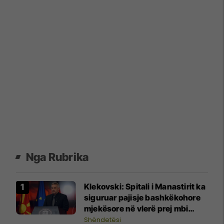
Nga Rubrika
Klekovski: Spitali i Manastirit ka
siguruar pajisje bashkëkohore
mjekësore në vlerë prej mbi
30,4 milionë denarë
Shëndetësi