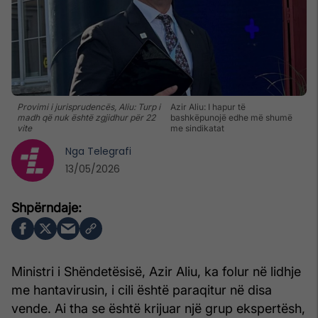
Provimi i jurisprudencës, Aliu: Turp i
Azir Aliu: I hapur të
madh që nuk është zgjidhur për 22
bashkëpunojë edhe më shumë
vite
me sindikatat
Nga
Telegrafi
13/05/2026
Ministri i Shëndetësisë, Azir Aliu, ka folur në lidhje
me hantavirusin, i cili është paraqitur në disa
vende. Ai tha se është krijuar një grup ekspertësh,