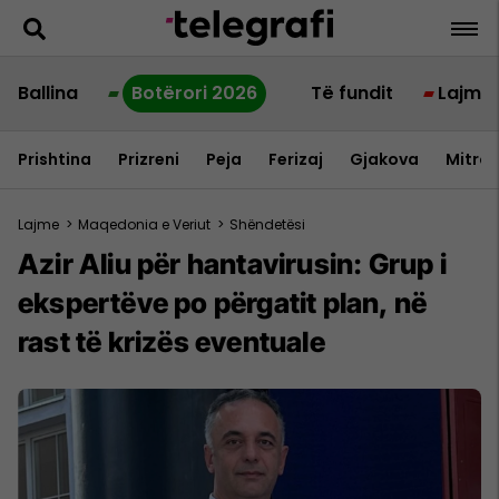
Ballina
Botërori 2026
Të fundit
Lajme
Prishtina
Prizreni
Peja
Ferizaj
Gjakova
Mitrov
Lajme
>
Maqedonia e Veriut
>
Shëndetësi
Azir Aliu për hantavirusin: Grup i
ekspertëve po përgatit plan, në
rast të krizës eventuale