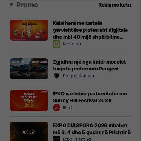
Promo
Reklamo këtu
Këtë herë me kartelë
gërvishtëse plotësisht digjitale
dhe mbi 40 mijë shpërblime
instant!
Meridian
Zgjidhni një nga katër modelet
tuaja të preferuara Peugeot
Peugot Kosova
IPKO vazhdon partneritetin me
Sunny Hill Festival 2026
IPKO
EXPO DIASPORA 2026 mbahet
më 3, 4 dhe 5 gusht në Prishtinë
Expo Prishtina