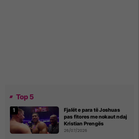
Top 5
Fjalët e para të Joshuas
pas fitores me nokaut ndaj
Kristian Prengës
26/07/2026