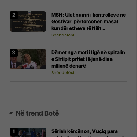
MSH: Ulet numri i kontrolleve në
Gostivar, përforcohen masat
kundër etheve të Nilit
Perëndimor
Shëndetësi
Dëmet nga moti i ligë në spitalin
e Shtipit pritet të jenë disa
milionë denarë
Shëndetësi
Në trend Botë
Sërish kërcënon, Vuçiq para