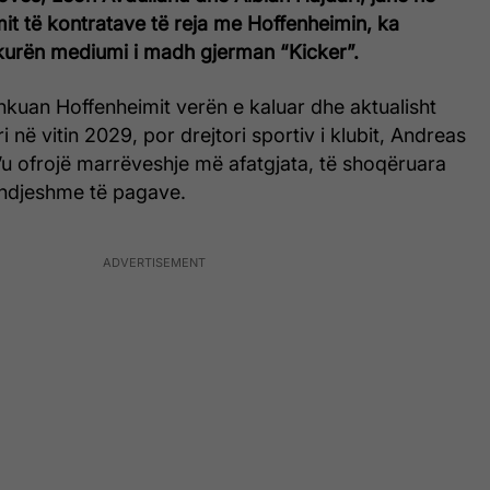
it të kontratave të reja me Hoffenheimin, ka
kurën mediumi i madh gjerman “Kicker”.
shkuan Hoffenheimit verën e kaluar dhe aktualisht
 në vitin 2029, por drejtori sportiv i klubit, Andreas
’u ofrojë marrëveshje më afatgjata, të shoqëruara
ë ndjeshme të pagave.