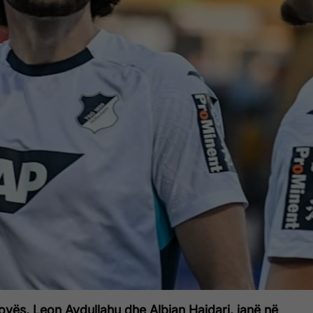
sovës, Leon Avdullahu dhe Albian Hajdari, janë në