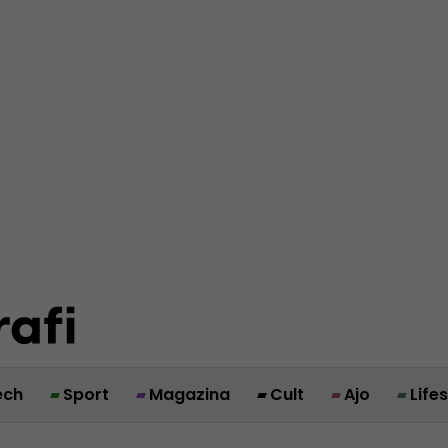
ech
Sport
Magazina
Cult
Ajo
Life