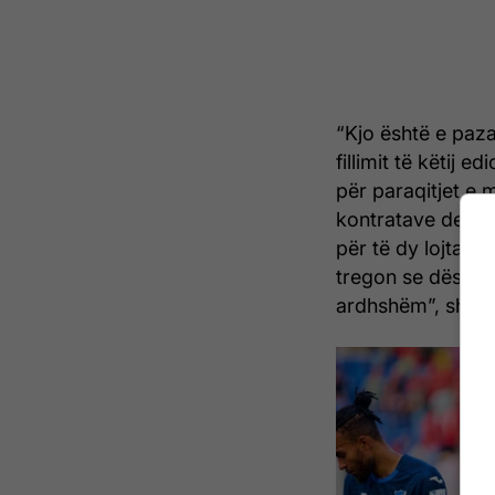
“Kjo është e paza
fillimit të këtij 
për paraqitjet e m
kontratave deri n
për të dy lojtarë
tregon se dëshiro
ardhshëm”, shkru