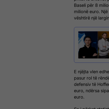
Baseli për 8 mili
milionë euro. Nj
vështirë një largim
E njëjta vlen ed
pasur rol të rënd
defensiv të Hoffe
euro, ndërsa sipa
euro.