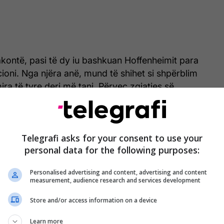
kontë, pasi të dy iu bashkuan Hoffenheimit para
edicioni. Nga njëra anë, mund të shihet si shpërblim
ira të tyre deri më tani. Përveç zgjatjes së
ë vitin 2030, pritet edhe rritje e ndjeshme e pagave
t. Nga ana tjetër, me këto vazhdime, Hoffenheimi po
n ta ruajë boshtin e ekipit edhe për sezonin e
Telegrafi asks for your consent to use your
an “
Kicker
”.
personal data for the following purposes:
Personalised advertising and content, advertising and content
measurement, audience research and services development
Store and/or access information on a device
Learn more