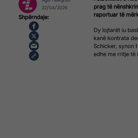
Nga
Telegrafi
prag të nënshkrim
22/04/2026
raportuar të mër
Dy lojtarët iu ba
kanë kontrata deri
Schicker, synon t
edhe me rritje t