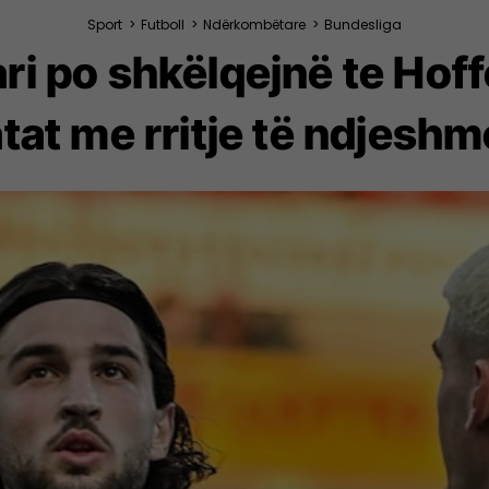
Sport
>
Futboll
>
Ndërkombëtare
>
Bundesliga
i po shkëlqejnë te Hoff
tat me rritje të ndjesh