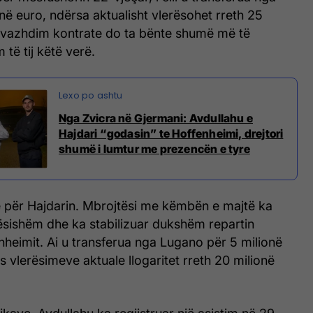
onë euro, ndërsa aktualisht vlerësohet rreth 25
ë vazhdim kontrate do ta bënte shumë më të
 të tij këtë verë.
Nga Zvicra në Gjermani: Avdullahu e
Hajdari “godasin” te Hoffenheimi, drejtori
shumë i lumtur me prezencën e tyre
he për Hajdarin. Mbrojtësi me këmbën e majtë ka
ësishëm dhe ka stabilizuar dukshëm repartin
nheimit. Ai u transferua nga Lugano për 5 milionë
s vlerësimeve aktuale llogaritet rreth 20 milionë