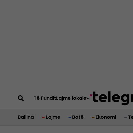
Të Fundit
Lajme lokale
Ballina
Lajme
Botë
Ekonomi
T