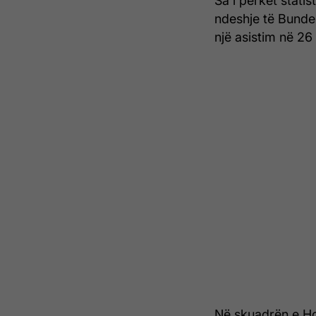
Sa i përket statis
ndeshje të Bundes
një asistim në 26
Në skuadrën e Ho