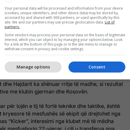
Your personal data will be processed and information from your device
(cookies, unique identifiers, and other device data) may be stored by,
accessed by and shared with 369 partners, or used specifically by this
site. We and our partners may use precise geolocation data.
List of
partners.
Some vendors may process your personal data on the basis of legitimate
interest, which you can object to by managing your options below. Look
for a link at the bottom of this page or in the site menu to manage or
withdraw consent in privacy and cookie settings.
Manage options
Consent
 dhe Hajdarit ka shënuar rritje të madhe, si rezultat
zitive me klubin gjerman dhe Kosovën.
uar për lojën e tij të fortë teknike dhe taktike, është
t kryesore të mesfushës së ekipit që drejtohet nga
Sipas “Kicker”, interesimi nga klubet më të mëdha
për mesfushorin 22-vjeçar, i cili u transferua nga