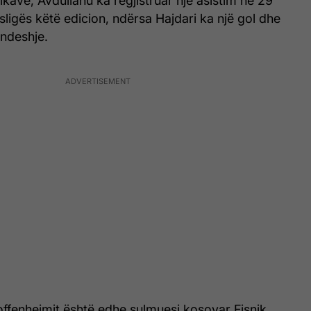
tikave, Avdullahu ka regjistruar një asistim në 29
ligës këtë edicion, ndërsa Hajdari ka një gol dhe
 ndeshje.
ffenheimit është edhe sulmuesi kosovar Fisnik