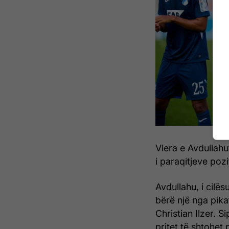
Vlera e Avdullahut
i paraqitjeve po
Avdullahu, i cilës
bërë një nga pika
Christian Ilzer. 
pritet të shtohet 