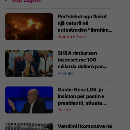
Përfshihet nga flakët
një veturë në
autostradën “Ibrahim
Rugova”
Kronika e Zezë
SHBA rimburson
bizneset me 100
miliarda dollarë pas
anulimit të tarifave të
Amerika
Trumpit
Gashi: Nëse LDK-ja
insiston për postin e
presidentit, situata
komplikohet - pres që
Politikë
të ketë lëshim
Vendimi i komunave në