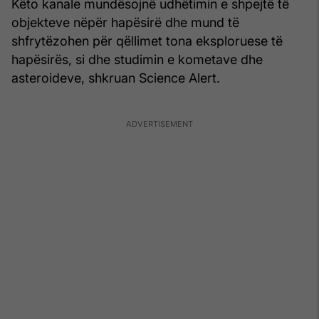
Këto kanale mundësojnë udhëtimin e shpejtë të
objekteve nëpër hapësirë ​​dhe mund të
shfrytëzohen për qëllimet tona eksploruese të
hapësirës, ​​si dhe studimin e kometave dhe
asteroideve, shkruan Science Alert.