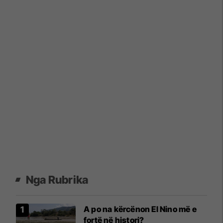
Nga Rubrika
A po na kërcënon El Nino më e
fortë në histori?