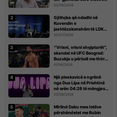
dikush e tradhtoi në
02/08/2026
Beograd
Gjithçka që ndodhi në
Kuvendin e
jashtëzakonshëm të LDK-
së
30/07/2026
“Vrisni, vrisni shqiptarët”,
skandal në UFC Beograd:
Buzukja u përball me thirrje
anti-shqiptare nga
01/08/2026
tribunat
Një pleskavicë e ngrënë
nga Dua Lipa në Prishtinë
në orën 04:28 të mëngjesit
- dhe bota digjitale serbe
03/08/2026
shpall gjendjen e luftës
Mirlind Daku mes lotëve
përshëndetet me Rubin