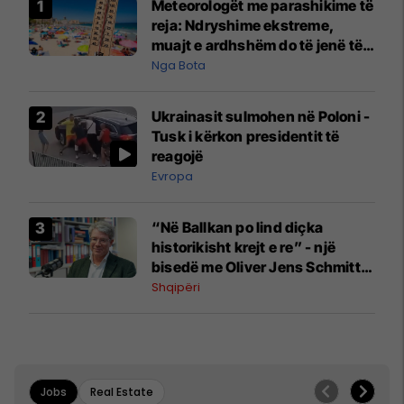
Meteorologët me parashikime të
reja: Ndryshime ekstreme,
muajt e ardhshëm do të jenë të
pazakontë
Nga Bota
Ukrainasit sulmohen në Poloni -
Tusk i kërkon presidentit të
reagojë
Evropa
“Në Ballkan po lind diçka
historikisht krejt e re” - një
bisedë me Oliver Jens Schmitt
mbi protestat në Shqipëri dhe të
Shqipëri
kaluarën e rajonit
Jobs
Real Estate