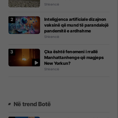
Shkencë
Inteligjenca artificiale dizajnon
vaksinë që mund të parandalojë
pandemitë e ardhshme
Shkencë
Çka është fenomeni i rrallë
Manhattanhenge që magjeps
New Yorkun?
Shkencë
Në trend Botë