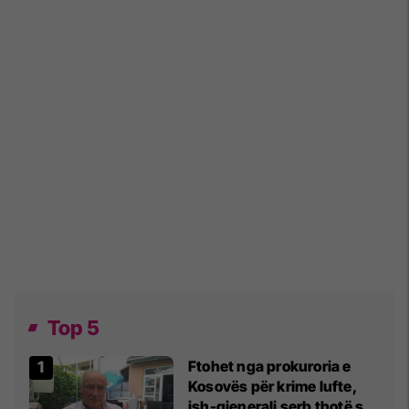
Top 5
Ftohet nga prokuroria e
Kosovës për krime lufte,
ish-gjenerali serb thotë se