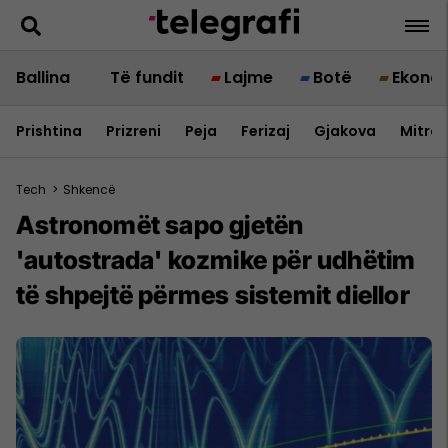
Ballina
Të fundit
Lajme
Botë
Ekono
Prishtina
Prizreni
Peja
Ferizaj
Gjakova
Mitrov
Tech
>
Shkencë
Astronomët sapo gjetën
'autostrada' kozmike për udhëtim
të shpejtë përmes sistemit diellor