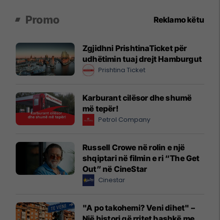
Promo
Reklamo këtu
Zgjidhni PrishtinaTicket për
udhëtimin tuaj drejt Hamburgut
Prishtina Ticket
Karburant cilësor dhe shumë
më tepër!
Petrol Company
Russell Crowe në rolin e një
shqiptari në filmin e ri “The Get
Out” në CineStar
Cinestar
"A po takohemi? Veni dihet" –
Një histori që rritet bashkë me