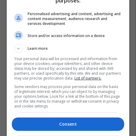
purposes:
Personalised advertising and content, advertising and
content measurement, audience research and
services development
Store and/or access information on a device
Learn more
Your personal data will be processed and information from
your device (cookies, unique identifiers, and other device
data) may be stored by, accessed by and shared with 369
Asteroid
Sistemi Diellor
Kometa
partners, or used specifically by this site. We and our partners
may use precise geolocation data.
List of partners.
Some vendors may process your personal data on the basis
of legitimate interest, which you can object to by managing
your options below. Look for a link at the bottom of this page
or in the site menu to manage or withdraw consent in privacy
and cookie settings.
Consent