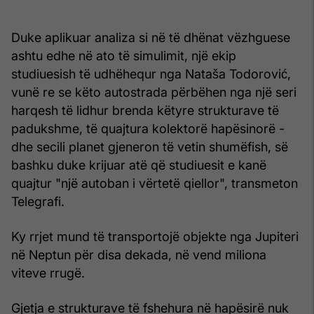
Duke aplikuar analiza si në të dhënat vëzhguese
ashtu edhe në ato të simulimit, një ekip
studiuesish të udhëhequr nga Nataša Todorović,
vunë re se këto autostrada përbëhen nga një seri
harqesh të lidhur brenda këtyre strukturave të
padukshme, të quajtura kolektorë hapësinorë -
dhe secili planet gjeneron të vetin shumëfish, së
bashku duke krijuar atë që studiuesit e kanë
quajtur "një autoban i vërtetë qiellor", transmeton
Telegrafi.
Ky rrjet mund të transportojë objekte nga Jupiteri
në Neptun për disa dekada, në vend miliona
viteve rrugë.
Gjetja e strukturave të fshehura në hapësirë ​​nuk