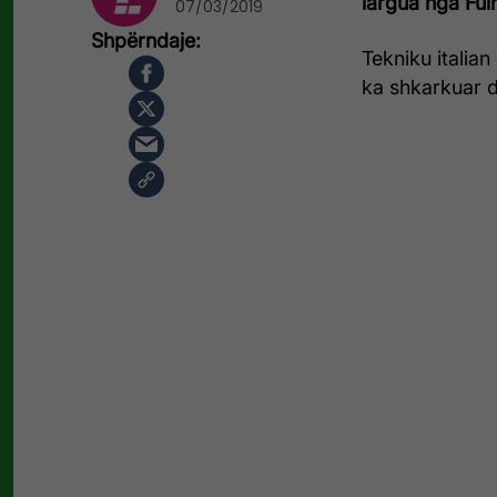
largua nga Ful
07/03/2019
Tekniku italian
ka shkarkuar 