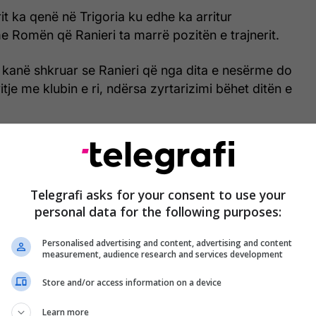
rit ka qenë në Trigoria ku edhe ka arritur
 Romën që Ranieri ta marrë pozitën e trajnerit.
e kanë shkruar se Ranieri që nga dita e nesërme do
vitje me klubin e ri, ndërsa zyrtarizimi bëhet ditën e
jë rikthim i Ranierit në krye të skuadrës nga
an.
Telegrafi asks for your consent to use your
personal data for the following purposes:
Personalised advertising and content, advertising and content
measurement, audience research and services development
Store and/or access information on a device
Learn more