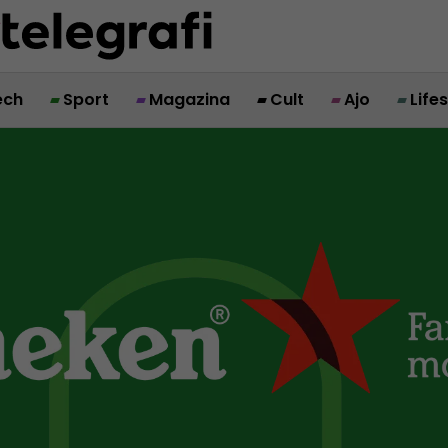
ech
Sport
Magazina
Cult
Ajo
Life