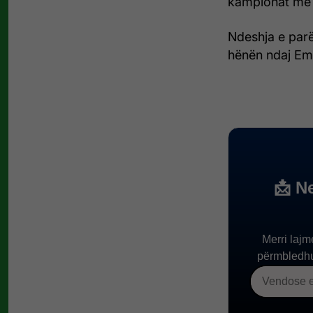
kampionat me
Ndeshja e parë
hënën ndaj Em