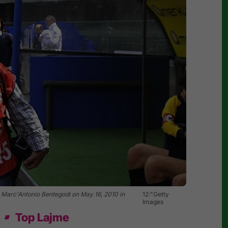
Marc'Antonio Bentegodi on May 16, 2010 in
12:"Getty
Images
Top Lajme