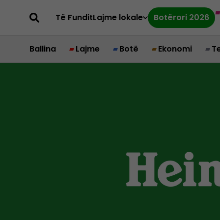
Të Fundit
Lajme lokale
Botërori 2026
Ballina
Lajme
Botë
Ekonomi
T