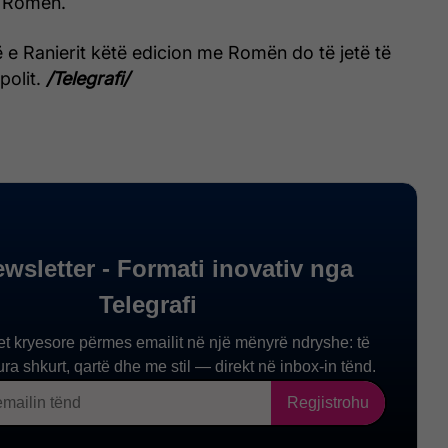
 Romën.
 e Ranierit këtë edicion me Romën do të jetë të
polit.
/Telegrafi/