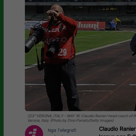
223:"VERONA, ITALY - MAY 16: Claudio Ranieri head coach of 
Verona, Italy. (Photo by Dino Panato/Getty Images)
Claudio Ranier
Nga
Telegrafi