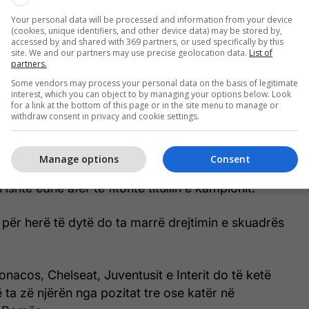
Your personal data will be processed and information from your device
(cookies, unique identifiers, and other device data) may be stored by,
accessed by and shared with 369 partners, or used specifically by this
site. We and our partners may use precise geolocation data.
List of
partners.
Some vendors may process your personal data on the basis of legitimate
interest, which you can object to by managing your options below. Look
for a link at the bottom of this page or in the site menu to manage or
withdraw consent in privacy and cookie settings.
hte pjesë e Romës. (Foto: Paolo Bruno/Getty Images/Guliver)
Manage options
Consent
ishte udhëhequr Romën për dy vite, nga 2009 deri
 ishte edhe afër të fitonte titullin e kampionit.
i për herë të dytë do ta marrë drejtimin e skuadrës
Monacos, Chelseat, Juventusit e Interit do të ketë
 ta zë njërën nga pozitat tre ose katër në