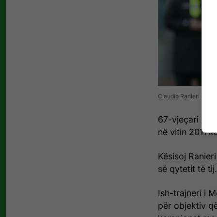
Claudio Ranieri sa is
67-vjeçari e k
në vitin 2011 ku
Kësisoj Ranier
së qytetit të tij.
Ish-trajneri i 
për objektiv që