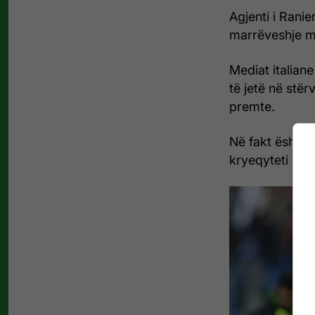
Agjenti i Ranie
marrëveshje me
Mediat italian
të jetë në stër
premte.
Në fakt është n
kryeqyteti itali