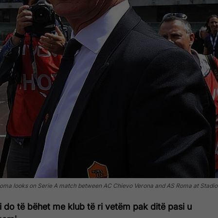
Roma looks on Serie A match between AC Chievo Verona and AS Roma at Stadio 
i do të bëhet me klub të ri vetëm pak ditë pasi u