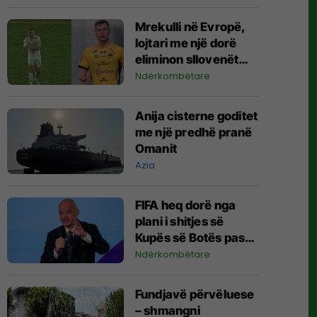
Mrekulli në Evropë,
lojtari me një dorë
eliminon sllovenët
nga Liga e
Ndërkombëtare
Konferencës
Anija cisterne goditet
me një predhë pranë
Omanit
Azia
FIFA heq dorë nga
plani i shitjes së
Kupës së Botës pas
kërcënimeve të
Ndërkombëtare
mëdha me bojkot nga
UEFA dhe
Fundjavë përvëluese
konfederatat tjera
– shmangni