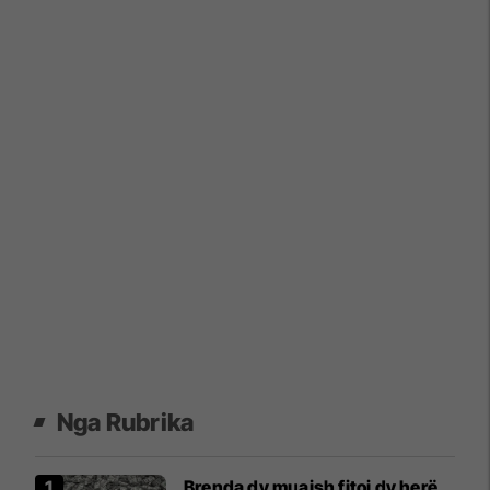
Nga Rubrika
Brenda dy muajsh fitoi dy herë