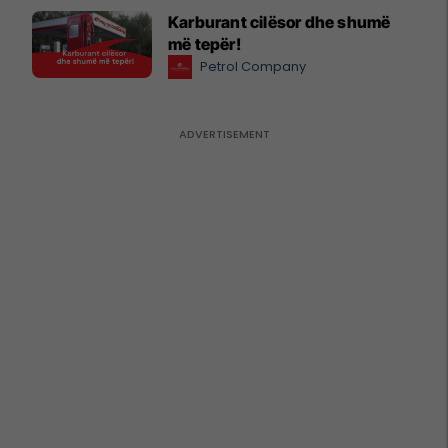
Karburant cilësor dhe shumë
më tepër!
Petrol Company