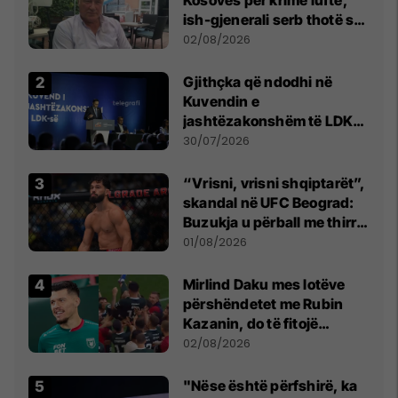
ish-gjenerali serb thotë se
dikush e tradhtoi në
02/08/2026
Beograd
Gjithçka që ndodhi në
Kuvendin e
jashtëzakonshëm të LDK-
së
30/07/2026
“Vrisni, vrisni shqiptarët”,
skandal në UFC Beograd:
Buzukja u përball me thirrje
anti-shqiptare nga
01/08/2026
tribunat
Mirlind Daku mes lotëve
përshëndetet me Rubin
Kazanin, do të fitojë
miliona te Spartak Moska
02/08/2026
"Nëse është përfshirë, ka