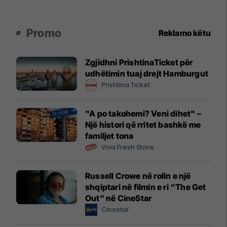
Promo
Reklamo këtu
Zgjidhni PrishtinaTicket për
udhëtimin tuaj drejt Hamburgut
Prishtina Ticket
"A po takohemi? Veni dihet" –
Një histori që rritet bashkë me
familjet tona
Viva Fresh Store
Russell Crowe në rolin e një
shqiptari në filmin e ri “The Get
Out” në CineStar
Cinestar