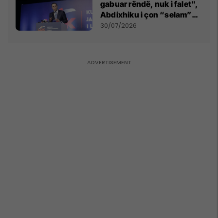
gabuar rëndë, nuk i falet",
Abdixhiku i çon “selam”
Përparim Ramës
30/07/2026