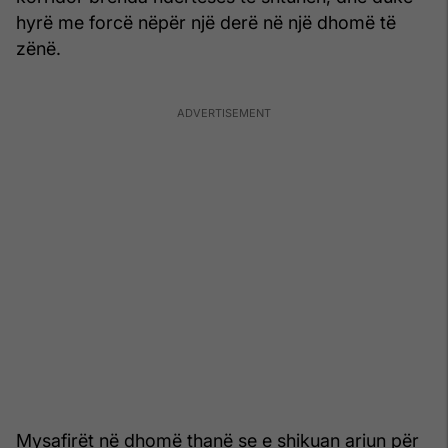
hyrë me forcë nëpër një derë në një dhomë të
zënë.
Mysafirët në dhomë thanë se e shikuan ariun për