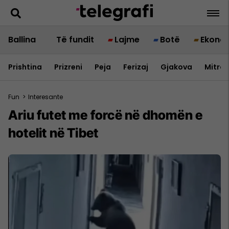
Ballina
Të fundit
Lajme
Botë
Ekono
Prishtina
Prizreni
Peja
Ferizaj
Gjakova
Mitrov
Fun
>
Interesante
Ariu futet me forcë në dhomën e
hotelit në Tibet