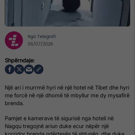
Nga
Telegrafi
06/07/2026
Një ari i murrmë hyri në një hotel në Tibet dhe hyri
me forcë në një dhomë të mbyllur me dy mysafirë
brenda.
Pamjet e kamerave të sigurisë nga hoteli në
Nagqu tregojnë ariun duke ecur nëpër një
korridor brenda ndërtesës të shtunën, dhe duke