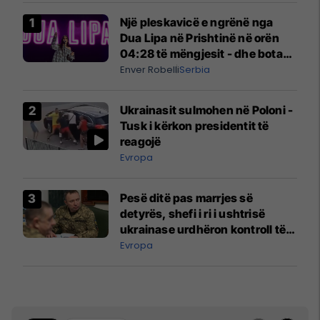
Një pleskavicë e ngrënë nga
Dua Lipa në Prishtinë në orën
04:28 të mëngjesit - dhe bota
digjitale serbe shpall gjendjen e
Enver Robelli
Serbia
luftës
Ukrainasit sulmohen në Poloni -
Tusk i kërkon presidentit të
reagojë
Evropa
Pesë ditë pas marrjes së
detyrës, shefi i ri i ushtrisë
ukrainase urdhëron kontroll të
madh
Evropa