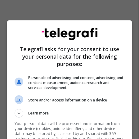
Telegrafi asks for your consent to use
your personal data for the following
purposes:
Personalised advertising and content, advertising and
content measurement, audience research and
services development
Store and/or access information on a device
Ariu
Tibet
Hotel
Learn more
Your personal data will be processed and information from
your device (cookies, unique identifiers, and other device
data) may be stored by, accessed by and shared with 369
partners, or used specifically by this site. We and our partners