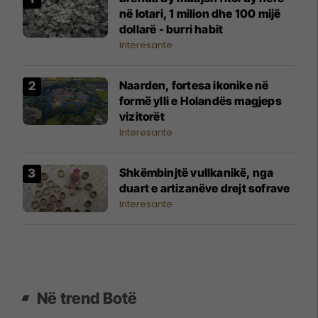
në lotari, 1 milion dhe 100 mijë
dollarë - burri habit
Interesante
Naarden, fortesa ikonike në
formë ylli e Holandës magjeps
vizitorët
Interesante
Shkëmbinjtë vullkanikë, nga
duart e artizanëve drejt sofrave
Interesante
Në trend Botë