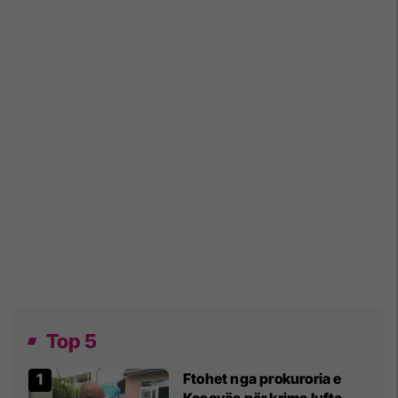
Top 5
Ftohet nga prokuroria e
Kosovës për krime lufte,