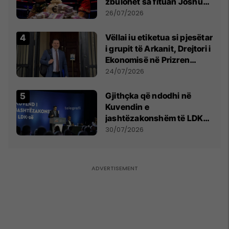
zbulohet sa fituan Joshua
e Prenga
26/07/2026
Vëllai iu etiketua si pjesëtar
i grupit të Arkanit, Drejtori i
Ekonomisë në Prizren
mohon pretendimet
24/07/2026
Gjithçka që ndodhi në
Kuvendin e
jashtëzakonshëm të LDK-
së
30/07/2026