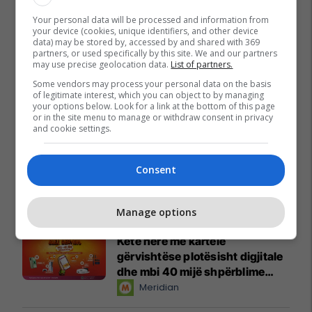
Your personal data will be processed and information from
your device (cookies, unique identifiers, and other device
data) may be stored by, accessed by and shared with 369
partners, or used specifically by this site. We and our partners
may use precise geolocation data.
List of partners.
Some vendors may process your personal data on the basis
of legitimate interest, which you can object to by managing
your options below. Look for a link at the bottom of this page
or in the site menu to manage or withdraw consent in privacy
and cookie settings.
Consent
Promo
Reklamo këtu
Manage options
Këtë herë me kartelë
gërvishtëse plotësisht digjitale
dhe mbi 40 mijë shpërblime
instant!
Meridian