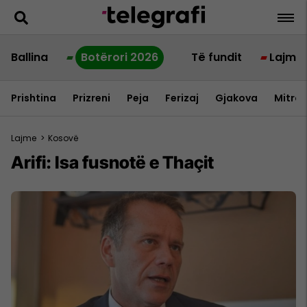
Ballina
Botërori 2026
Të fundit
Lajme
Prishtina
Prizreni
Peja
Ferizaj
Gjakova
Mitrov
Lajme
>
Kosovë
Arifi: Isa fusnotë e Thaçit