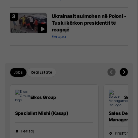
interceptuar fluturaken e Qatar
Airways që po shkonte drejt
Ukrainasit sulmohen në Poloni -
Mançesterit
Tusk i kërkon presidentit të
reagojë
Evropa
Jobs
Real Estate
Elkos Group
Solac
Specialist Mishi (Kasap)
Sales Devel
Manager
Ferizaj
Prishtinë