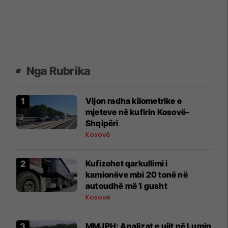
Nga Rubrika
​Vijon radha kilometrike e
mjeteve në kufirin Kosovë-
Shqipëri
Kosovë
Kufizohet qarkullimi i
kamionëve mbi 20 tonë në
autoudhë më 1 gusht
Kosovë
MMJPH: Analizat e ujit në Lumin