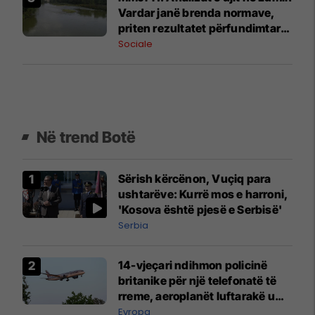
Vardar janë brenda normave,
priten rezultatet përfundimtare
më 4 gusht
Sociale
Në trend Botë
Sërish kërcënon, Vuçiq para
ushtarëve: Kurrë mos e harroni,
'Kosova është pjesë e Serbisë'
Serbia
14-vjeçari ndihmon policinë
britanike për një telefonatë të
rreme, aeroplanët luftarakë u
ngritën në ajër për të
Evropa