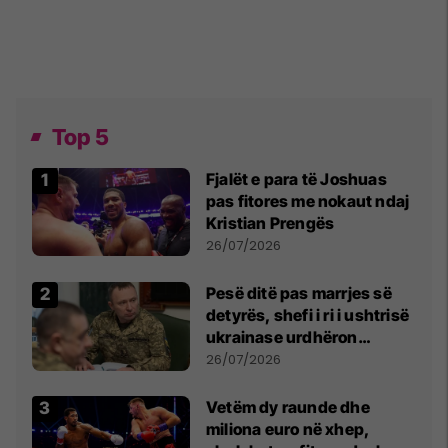
Top 5
Fjalët e para të Joshuas
pas fitores me nokaut ndaj
Kristian Prengës
26/07/2026
Pesë ditë pas marrjes së
detyrës, shefi i ri i ushtrisë
ukrainase urdhëron
kontroll të madh
26/07/2026
Vetëm dy raunde dhe
miliona euro në xhep,