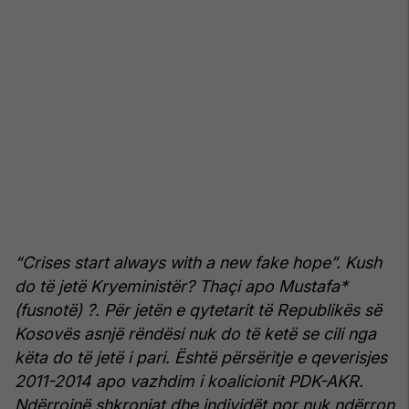
“Crises start always with a new fake hope”. Kush
do të jetë Kryeministër? Thaçi apo Mustafa*
(fusnotë) ?. Për jetën e qytetarit të Republikës së
Kosovës asnjë rëndësi nuk do të ketë se cili nga
këta do të jetë i pari. Është përsëritje e qeverisjes
2011-2014 apo vazhdim i koalicionit PDK-AKR.
Ndërrojnë shkronjat dhe individët por nuk ndërron