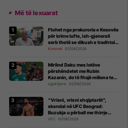
Më të lexuarat
Ftohet nga prokuroria e Kosovës
për krime lufte, ish-gjenerali
serb thotë se dikush e tradhtoi
në Beograd
Kosovë
02/08/2026
Mirlind Daku mes lotëve
përshëndetet me Rubin
Kazanin, do të fitojë miliona te
Spartak Moska
Ligat tjera
02/08/2026
“Vrisni, vrisni shqiptarët”,
skandal në UFC Beograd:
Buzukja u përball me thirrje
anti-shqiptare nga tribunat
UFC
01/08/2026