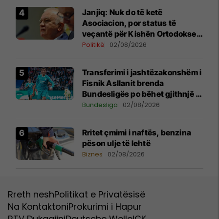
Janjiq: Nuk do të ketë
Asociacion, por status të
veçantë për Kishën Ortodokse
Serbe në Kosovë
Politikë
02/08/2026
Transferimi i jashtëzakonshëm i
Fisnik Asllanit brenda
Bundesligës po bëhet gjithnjë e
më konkret - detajet e fundit
Bundesliga
02/08/2026
Rritet çmimi i naftës, benzina
pëson ulje të lehtë
Biznes
02/08/2026
Rreth nesh
Politikat e Privatësisë
Na Kontaktoni
Prokurimi i Hapur
RTV Dukagjini
Deutsche Welle
ICK