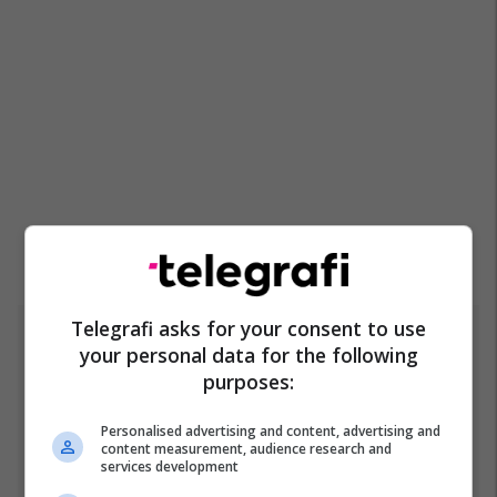
Telegrafi asks for your consent to use
Top 5
your personal data for the following
purposes:
Gjithçka që ndodhi në
Kuvendin e
Personalised advertising and content, advertising and
jashtëzakonshëm të LDK-
content measurement, audience research and
së
services development
30/07/2026