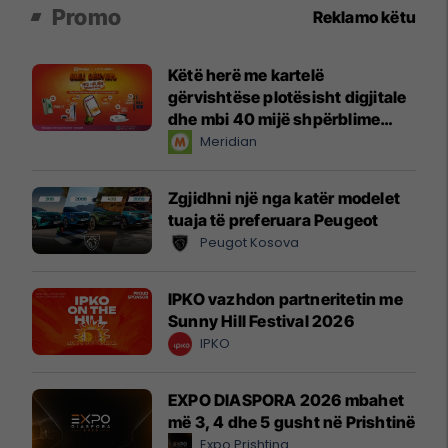
Promo
Reklamo këtu
Këtë herë me kartelë
gërvishtëse plotësisht digjitale
dhe mbi 40 mijë shpërblime
instant!
Meridian
Zgjidhni një nga katër modelet
tuaja të preferuara Peugeot
Peugot Kosova
IPKO vazhdon partneritetin me
Sunny Hill Festival 2026
IPKO
EXPO DIASPORA 2026 mbahet
më 3, 4 dhe 5 gusht në Prishtinë
Expo Prishtina