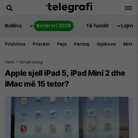
Ballina
Botërori 2026
Të fundit
Lajme
Prishtina
Prizreni
Peja
Ferizaj
Gjakova
Mitrov
Tech
>
Smart Living
Apple sjell iPad 5, iPad Mini 2 dhe
iMac më 15 tetor?