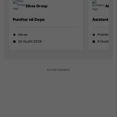
Elkos Group
ALTIN
Punëtor në Depo
Asistente e S
Xërxe
Prishtinë
20 Gusht 2026
8 Gusht 20