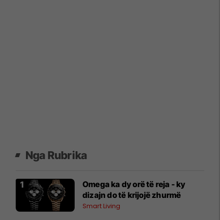
Nga Rubrika
Omega ka dy orë të reja - ky
dizajn do të krijojë zhurmë
Smart Living