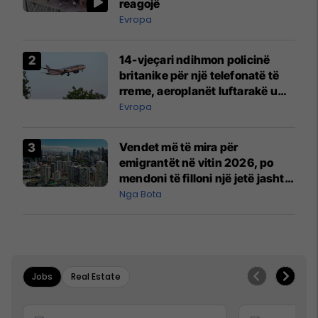
reagojë
Evropa
14-vjeçari ndihmon policinë
britanike për një telefonatë të
rreme, aeroplanët luftarakë u
ngritën në ajër për të
Evropa
interceptuar fluturaken e Qatar
Airways që po shkonte drejt
Vendet më të mira për
Mançesterit
emigrantët në vitin 2026, po
mendoni të filloni një jetë jashtë
vendit?
Nga Bota
Jobs
Real Estate