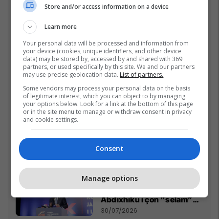
Store and/or access information on a device
Pesë ditë pas marrjes së
detyrës, shefi i ri i ushtrisë
Learn more
ukrainase urdhëron
kontroll të madh
26/07/2026
Your personal data will be processed and information from
your device (cookies, unique identifiers, and other device
data) may be stored by, accessed by and shared with 369
“Vrisni, vrisni shqiptarët”,
partners, or used specifically by this site. We and our partners
may use precise geolocation data.
List of partners.
skandal në UFC Beograd:
Buzukja u përball me thirrje
Some vendors may process your personal data on the basis
of legitimate interest, which you can object to by managing
anti-shqiptare nga
01/08/2026
your options below. Look for a link at the bottom of this page
tribunat
or in the site menu to manage or withdraw consent in privacy
and cookie settings.
Ftohet nga prokuroria e
Kosovës për krime lufte,
ish-gjenerali serb thotë se
Consent
dikush e tradhtoi në
02/08/2026
Beograd
"Nëse është përfshirë, ka
Manage options
gabuar rëndë, nuk i falet",
Abdixhiku i çon “selam”
Përparim Ramës
30/07/2026