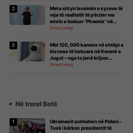
Meta shtyn lansimin e syzeve të
reja të realitetit të përzier me
emrin e koduar 'Phoenix' në
mënyrë që 'të marrë detajet siç
Smart Living
duhet'
Mbi 120,000 kamera në shtëpi e
biznese të hakuara në Korenë e
Jugut – nga to janë krijuar
materiale seksuale për një faqe
Smart Living
të huaj
Në trend Botë
Ukrainasit sulmohen në Poloni -
Tusk i kërkon presidentit të