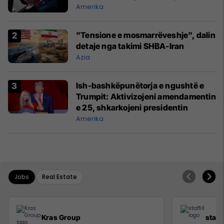
Amerika
"Tensione e mosmarrëveshje", dalin
detaje nga takimi SHBA-Iran
Azia
Ish-bashkëpunëtorja e ngushtë e
Trumpit: Aktivizojeni amendamentin
e 25, shkarkojeni presidentin
Amerika
Jobs
Real Estate
Kras Group
staff