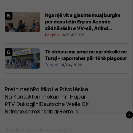
Nga një vit e gjashtë muaj burgim
për deputetin Egzon Azemi e
zëdhënësin e VV-së, Arlind
Manxhuka
Drejtësi
14/04/2026
Të shtëna me armë në një shkollë në
Turqi – raportohet për 16 të plagosur
Turqia
14/04/2026
Rreth nesh
Politikat e Privatësisë
Na Kontaktoni
Prokurimi i Hapur
RTV Dukagjini
Deutsche Welle
ICK
Ndreqe.com
Shkabaj
Germin
×
Shkarkoje aplikacionin e Telegrafit