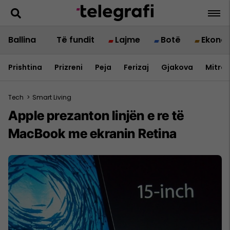
Ballina
Të fundit
Lajme
Botë
Ekono
Prishtina
Prizreni
Peja
Ferizaj
Gjakova
Mitrov
Tech
>
Smart Living
Apple prezanton linjën e re të
MacBook me ekranin Retina