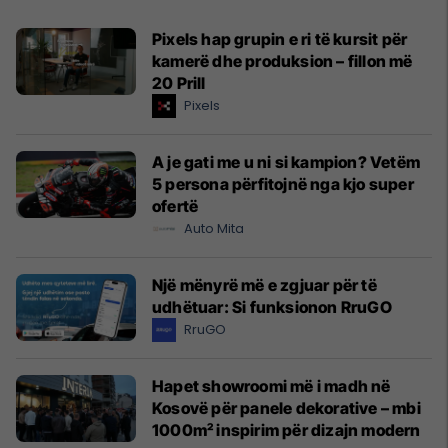
Pixels hap grupin e ri të kursit për
kamerë dhe produksion – fillon më
20 Prill
Pixels
A je gati me u ni si kampion? Vetëm
5 persona përfitojnë nga kjo super
ofertë
Auto Mita
Një mënyrë më e zgjuar për të
udhëtuar: Si funksionon RruGO
RruGO
Hapet showroomi më i madh në
Kosovë për panele dekorative – mbi
1000m² inspirim për dizajn modern