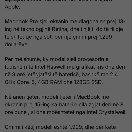
Apple.
Macbook Pro sjell ekranin me diagonalen prej 13-
inç në teknologjinë Retina, dhe i njëjti do të fillojë
të shitet që nga sot, për një çmim prej 1,299
dollarëve.
Për më shumë, ky model sjell procesorin e
fuqishëm të Intel Haswell me grafikat Iris dhe deri
në 9 orë jetëgjatësi të baterisë, bashkë me 2.4
GHx Core i5, 4GB RAM dhe 128GB SSD.
Në anën tjetër, modeli tjetër i MacBook me
ekranin prej 15-inç ka bateri e cila zgjat deri në 8
orë pune , si dhe mbështetet nga Intel Crystalwell.
Çmimi i këtij modeli është 1,999, dhe për këtë