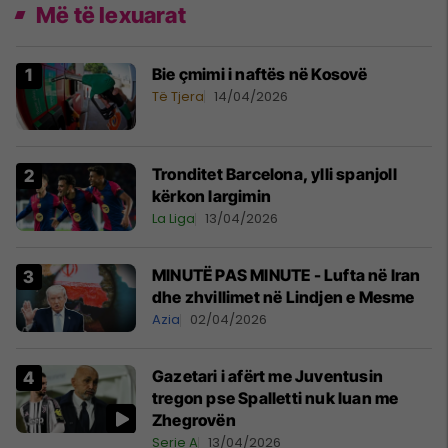
Më të lexuarat
Bie çmimi i naftës në Kosovë
Të Tjera
14/04/2026
Tronditet Barcelona, ylli spanjoll
kërkon largimin
La Liga
13/04/2026
MINUTË PAS MINUTE - Lufta në Iran
dhe zhvillimet në Lindjen e Mesme
Azia
02/04/2026
Gazetari i afërt me Juventusin
tregon pse Spalletti nuk luan me
Zhegrovën
Serie A
13/04/2026