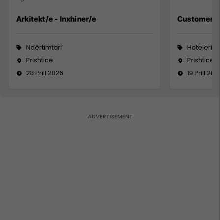
Arkitekt/e - Inxhiner/e
Customer S
Ndërtimtari
Hoteleri 
Prishtinë
Prishtinë
28 Prill 2026
19 Prill 202