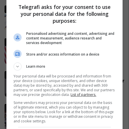
Telegrafi asks for your consent to use
Pse Fidel Castro gjithmonë
your personal data for the following
mbante dy orë të markës
purposes:
Rolex? (Foto)
29/11/2016
Personalised advertising and content, advertising and
content measurement, audience research and
Ish-zyrtari amerikan, Kent:
services development
SHBA-ja do të largohet nga
NATO dhe do ta mbështet
Store and/or access information on a device
Izraelin në një luftë të
09/04/2026
Learn more
mundshme me Turqinë në Siri
Ia djegin veturat në Zvicër,
Your personal data will be processed and information from
reagon Mozzik: Janë shkaktuar
your device (cookies, unique identifiers, and other device
data) may be stored by, accessed by and shared with 369
dëme të mëdha, është një
partners, or used specifically by this site. We and our partners
bandë nga Franca
11/04/2026
may use precise geolocation data.
List of partners.
Some vendors may process your personal data on the basis
KS i OKB-së: Përplasje
of legitimate interest, which you can object to by managing
your options below. Look for a link at the bottom of this page
diplomatike mes Kosovës,
or in the site menu to manage or withdraw consent in privacy
Serbisë dhe fuqive botërore
and cookie settings.
mbi dialogun, sigurinë dhe
09/04/2026