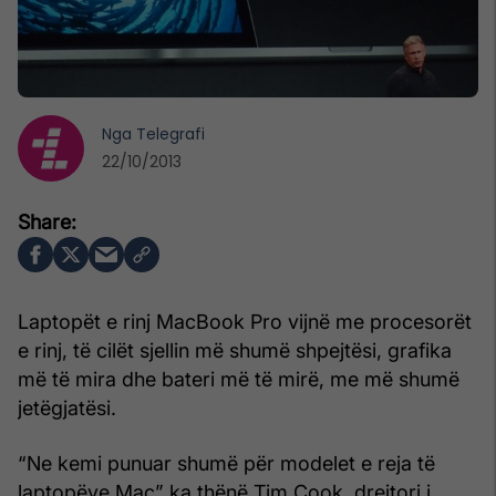
Nga
Telegrafi
22/10/2013
Laptopët e rinj MacBook Pro vijnë me procesorët
e rinj, të cilët sjellin më shumë shpejtësi, grafika
më të mira dhe bateri më të mirë, me më shumë
jetëgjatësi.
“Ne kemi punuar shumë për modelet e reja të
laptopëve Mac” ka thënë Tim Cook, drejtori i