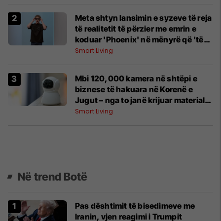
Meta shtyn lansimin e syzeve të reja
të realitetit të përzier me emrin e
koduar 'Phoenix' në mënyrë që 'të
marrë detajet siç duhet'
Smart Living
Mbi 120,000 kamera në shtëpi e
biznese të hakuara në Korenë e
Jugut – nga to janë krijuar materiale
seksuale për një faqe të huaj
Smart Living
Në trend Botë
Pas dështimit të bisedimeve me
Iranin, vjen reagimi i Trumpit