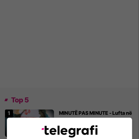
Top 5
MINUTË PAS MINUTE - Lufta në
Iran dhe zhvillimet në Lindjen e
Mesme
02/04/2026